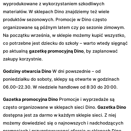
wyprodukowane z wykorzystaniem szkodliwych
materiałów. W sklepach Dino znajdziemy też wiele
produktów sezonowych. Promocje w Dino często
organizowane są późnym latem czy po sezonie zimowym.
Na początku września, w sklepie możemy kupić wszystko,
co potrzebne jest dziecku do szkoły – warto wtedy sięgnąć
po aktualną
gazetkę promocyjną Dino
, by zaplanować
zakupy korzystnie.
Godziny otwarcia Dino
W dni powszednie – od
poniedziałku do soboty, sklepy są otwarte w godzinach
06.00–22.30. W niedziele handlowe od 8:30 do 20:00.
Gazetka promocyjna Dino
Promocje i wyprzedaże są
często organizowane w sklepach sieci Dino.
Gazetka Dino
dostępna jest za darmo w każdym sklepie sieci. Z niej
możemy dowiedzieć się o najnowszych i nadchodzących
promocjach i przygotowywanej ofercie w sklepach Dino.