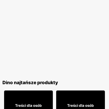
Dino najtańsze produkty
11% TANIEJ!
15% TANIEJ!
79
66
99
84
Treści dla osób
Treści dla osób