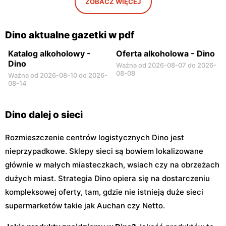
ZOBACZ WIĘCEJ
Dino
Dino
Niegów, ul. Handlowa 9
Stara Niedziałka, ul.
Mazowiecka 159
Dino aktualne gazetki w pdf
Katalog alkoholowy -
Oferta alkoholowa - Dino
Dino
Ważna od 2026-08-07 do 2026-
08-08
Ważna od 2026-08-10 do 2026-
08-14
Dino dalej o sieci
Rozmieszczenie centrów logistycznych Dino jest
nieprzypadkowe. Sklepy sieci są bowiem lokalizowane
głównie w małych miasteczkach, wsiach czy na obrzeżach
dużych miast. Strategia Dino opiera się na dostarczeniu
kompleksowej oferty, tam, gdzie nie istnieją duże sieci
supermarketów takie jak Auchan czy Netto.