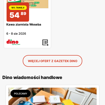
19% TANIEJ!
54
89
Kawa ziarnista Woseba
6
-
8 sie 2026
WIĘCEJ OFERT Z GAZETEK DINO
Dino wiadomości handlowe
POLECAMY