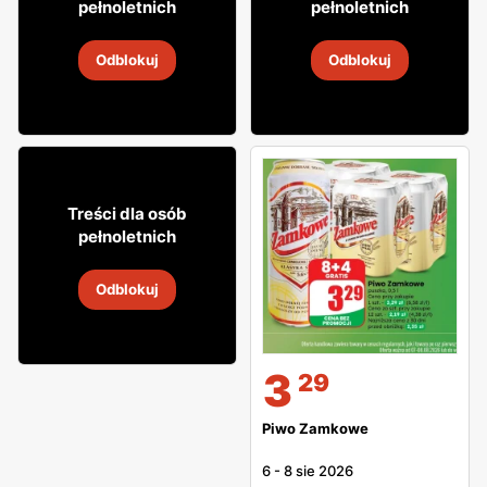
pełnoletnich
pełnoletnich
Wódka Chopin
Whisky Ballantine's
Odblokuj
Odblokuj
6
-
8 sie 2026
6
-
8 sie 2026
9% TANIEJ!
79
99
Treści dla osób
pełnoletnich
Whisky Dunwell Park
Odblokuj
6
-
8 sie 2026
3
29
Piwo Zamkowe
6
-
8 sie 2026