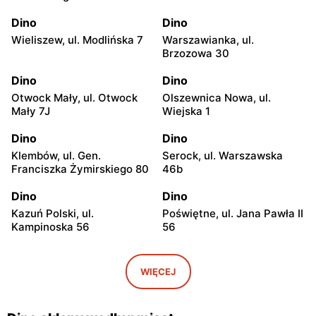
Dino
Dino
Wieliszew, ul. Modlińska 7
Warszawianka, ul.
Brzozowa 30
Dino
Dino
Otwock Mały, ul. Otwock
Olszewnica Nowa, ul.
Mały 7J
Wiejska 1
Dino
Dino
Klembów, ul. Gen.
Serock, ul. Warszawska
Franciszka Żymirskiego 80
46b
Dino
Dino
Kazuń Polski, ul.
Poświętne, ul. Jana Pawła II
Kampinoska 56
56
Dino
Dino
Adamowizna, ul.
Bieniewice, ul. Błońska 52
WIĘCEJ
Adamowizna 100
Dino
Dino