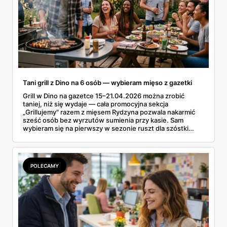
Tani grill z Dino na 6 osób — wybieram mięso z gazetki
Grill w Dino na gazetce 15–21.04.2026 można zrobić
taniej, niż się wydaje — cała promocyjna sekcja
„Grillujemy" razem z mięsem Rydzyna pozwala nakarmić
sześć osób bez wyrzutów sumienia przy kasie. Sam
wybieram się na pierwszy w sezonie ruszt dla szóstki
znajomych i ta gazetka wylądowała u mnie na stole przy
porannej kawie. Kiełbasa Biesiadna za 11,99 zł,
marynowane udko z kurczaka po 15,99 zł za kilogram,
szynka wykwintna Rydzyna po 37,99. Sprawdzam, co
POLECAMY
naprawdę wchodzi do koszyka, a co lepiej zostawić na
półce.