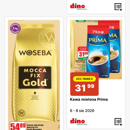
33% TANIEJ!
31
99
Kawa mielona Prima
6
-
8 sie 2026