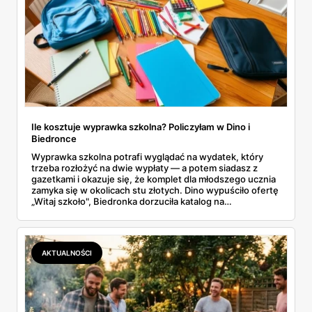
Ile kosztuje wyprawka szkolna? Policzyłam w Dino i
Biedronce
Wyprawka szkolna potrafi wyglądać na wydatek, który
trzeba rozłożyć na dwie wypłaty — a potem siadasz z
gazetkami i okazuje się, że komplet dla młodszego ucznia
zamyka się w okolicach stu złotych. Dino wypuściło ofertę
„Witaj szkoło", Biedronka dorzuciła katalog na
dziewięćdziesiąt kilka stron i zwrot w voucherach.
Przejrzałam obie i policzyłam pozycja po pozycji: zeszyty,
piórniki, plecaki, farby, kleje. Poniżej cała lista przyborów
szkolnych z cenami i terminami.
AKTUALNOŚCI