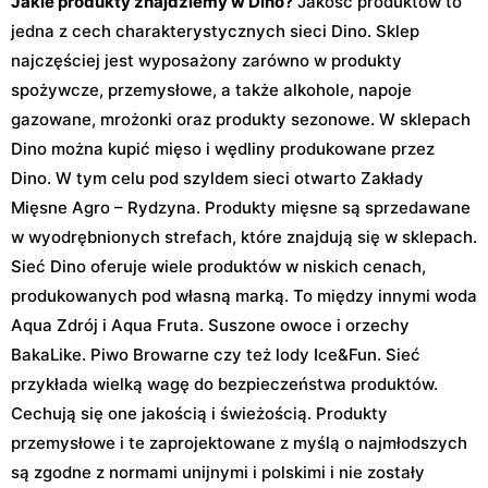
Jakie produkty znajdziemy w Dino?
Jakość produktów to
jedna z cech charakterystycznych sieci Dino. Sklep
najczęściej jest wyposażony zarówno w produkty
spożywcze, przemysłowe, a także alkohole, napoje
gazowane, mrożonki oraz produkty sezonowe. W sklepach
Dino można kupić mięso i wędliny produkowane przez
Dino. W tym celu pod szyldem sieci otwarto Zakłady
Mięsne Agro – Rydzyna. Produkty mięsne są sprzedawane
w wyodrębnionych strefach, które znajdują się w sklepach.
Sieć Dino oferuje wiele produktów w niskich cenach,
produkowanych pod własną marką. To między innymi woda
Aqua Zdrój i Aqua Fruta. Suszone owoce i orzechy
BakaLike. Piwo Browarne czy też lody Ice&Fun. Sieć
przykłada wielką wagę do bezpieczeństwa produktów.
Cechują się one jakością i świeżością. Produkty
przemysłowe i te zaprojektowane z myślą o najmłodszych
są zgodne z normami unijnymi i polskimi i nie zostały