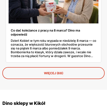
Co dać koleżance z pracy na 8 marca? Dino ma
odpowiedź
Dzień Kobiet w tym roku wypada w niedzielę 8 marca — co
oznacza, że większość biurowych obchodów przesunie
się na piątek 6 marca albo poniedziałek 9 marca.
Bombonierka to klasyk, który działa zawsze, i wcale nie
trzeba za nią płacić fortuny w drogerii. W gazetce Dino
ważnej do 3 marca 2026 znajdziesz Raffaello, Ferrero
Rocher, Lindora i kilka innych markowych propozycji w
cenach, które robią różnicę. Zdążysz spokojnie — masz
cały tydzień.
WIĘCEJ (68)
Dino sklepy w Kikół