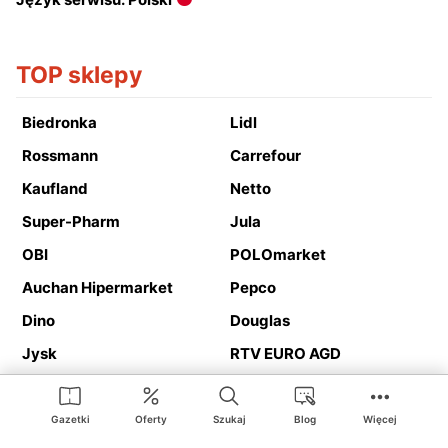
TOP sklepy
Biedronka
Lidl
Rossmann
Carrefour
Kaufland
Netto
Super-Pharm
Jula
OBI
POLOmarket
Auchan Hipermarket
Pepco
Dino
Douglas
Jysk
RTV EURO AGD
Action
Media Expert
Deichmann
Media Markt
Gazetki
Oferty
Szukaj
Blog
Więcej