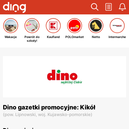
Wakacje
Powrót do
Kaufland
POLOmarket
Netto
Intermarche
szkoły!
Dino gazetki promocyjne: Kikół
(
pow. Lipnowski,
woj. Kujawsko-pomorskie
)