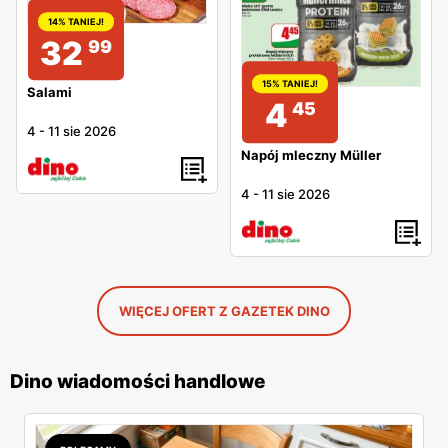
14% TANIEJ!
32
99
15% TANIEJ!
Salami
4
45
4
-
11 sie 2026
Napój mleczny Müller
4
-
11 sie 2026
WIĘCEJ OFERT Z GAZETEK DINO
Dino wiadomości handlowe