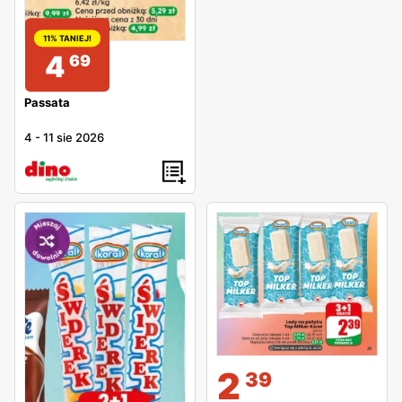
11% TANIEJ!
4
69
Passata
4
-
11 sie 2026
2
39