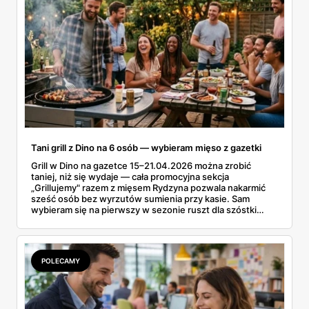
Tani grill z Dino na 6 osób — wybieram mięso z gazetki
Grill w Dino na gazetce 15–21.04.2026 można zrobić
taniej, niż się wydaje — cała promocyjna sekcja
„Grillujemy" razem z mięsem Rydzyna pozwala nakarmić
sześć osób bez wyrzutów sumienia przy kasie. Sam
wybieram się na pierwszy w sezonie ruszt dla szóstki
znajomych i ta gazetka wylądowała u mnie na stole przy
porannej kawie. Kiełbasa Biesiadna za 11,99 zł,
marynowane udko z kurczaka po 15,99 zł za kilogram,
szynka wykwintna Rydzyna po 37,99. Sprawdzam, co
POLECAMY
naprawdę wchodzi do koszyka, a co lepiej zostawić na
półce.