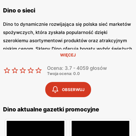
Dino o sieci
Dino to dynamicznie rozwijająca się polska sieć marketów
spożywczych, która zyskała popularność dzięki
szerokiemu asortymentowi produktów oraz atrakcyjnym
niskim cenom. Sklepy Dino oferują bogaty wybór świeżych
WIĘCEJ
produktów spożywczych, artykułów przemysłowych oraz
codziennego użytku. Klienci cenią sobie także częste
Ocena: 3.7 - 4059 głosów
promocje oraz dogodną lokalizację sklepów. Jednym z
Twoja ocena: 0.0
kluczowych elementów strategii marketingowej Dino są
regularnie wydawane gazetki promocyjne. Gazetki te, jak
OBSERWUJ
np. aktualna
Dino gazetka promocyjna
, prezentują
najnowsze promocje, specjalne oferty oraz sezonowe
Dino aktualne gazetki promocyjne
wyprzedaże, dzięki czemu klienci mogą planować swoje
zakupy i korzystać z wyjątkowych okazji cenowych. Są
one dostępne zarówno w formie papierowej w sklepach,