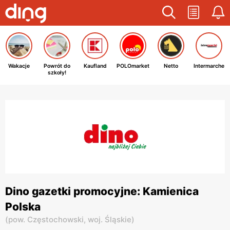
Wakacje
Powrót do
Kaufland
POLOmarket
Netto
Intermarche
szkoły!
Dino gazetki promocyjne: Kamienica
Polska
(
pow. Częstochowski,
woj. Śląskie
)