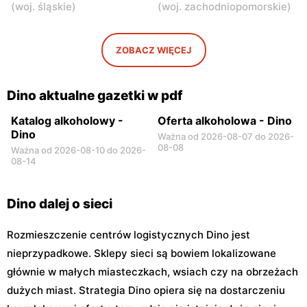
(
woj. śląskie
)
(
woj. zachodniopomorskie
)
Dino
Dino
Radziejowice, ul. Do Lasu 1
Emolinek, ul. Emolinek 18A
ZOBACZ WIĘCEJ
Dino
Dino
Niegów, ul. Handlowa 9
Stara Niedziałka, ul.
Mazowiecka 159
Dino aktualne gazetki w pdf
Katalog alkoholowy -
Oferta alkoholowa - Dino
Dino
Ważna od 2026-08-07 do 2026-
08-08
Ważna od 2026-08-10 do 2026-
08-14
Dino dalej o sieci
Rozmieszczenie centrów logistycznych Dino jest
nieprzypadkowe. Sklepy sieci są bowiem lokalizowane
głównie w małych miasteczkach, wsiach czy na obrzeżach
dużych miast. Strategia Dino opiera się na dostarczeniu