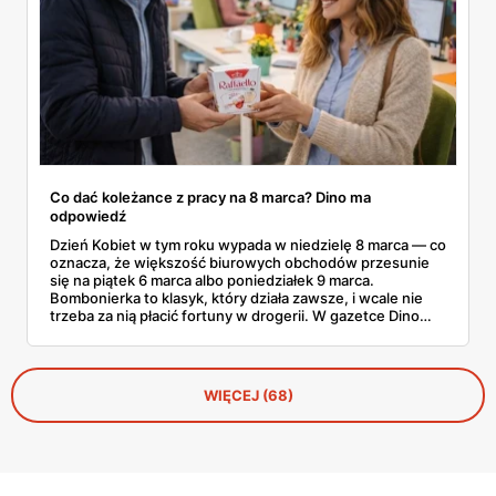
Co dać koleżance z pracy na 8 marca? Dino ma
odpowiedź
Dzień Kobiet w tym roku wypada w niedzielę 8 marca — co
oznacza, że większość biurowych obchodów przesunie
się na piątek 6 marca albo poniedziałek 9 marca.
Bombonierka to klasyk, który działa zawsze, i wcale nie
trzeba za nią płacić fortuny w drogerii. W gazetce Dino
ważnej do 3 marca 2026 znajdziesz Raffaello, Ferrero
Rocher, Lindora i kilka innych markowych propozycji w
cenach, które robią różnicę. Zdążysz spokojnie — masz
cały tydzień.
WIĘCEJ (68)