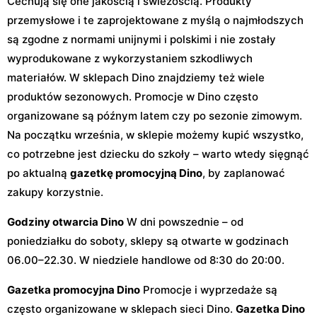
Cechują się one jakością i świeżością. Produkty
przemysłowe i te zaprojektowane z myślą o najmłodszych
są zgodne z normami unijnymi i polskimi i nie zostały
wyprodukowane z wykorzystaniem szkodliwych
materiałów. W sklepach Dino znajdziemy też wiele
produktów sezonowych. Promocje w Dino często
organizowane są późnym latem czy po sezonie zimowym.
Na początku września, w sklepie możemy kupić wszystko,
co potrzebne jest dziecku do szkoły – warto wtedy sięgnąć
po aktualną
gazetkę promocyjną Dino
, by zaplanować
zakupy korzystnie.
Godziny otwarcia Dino
W dni powszednie – od
poniedziałku do soboty, sklepy są otwarte w godzinach
06.00–22.30. W niedziele handlowe od 8:30 do 20:00.
Gazetka promocyjna Dino
Promocje i wyprzedaże są
często organizowane w sklepach sieci Dino.
Gazetka Dino