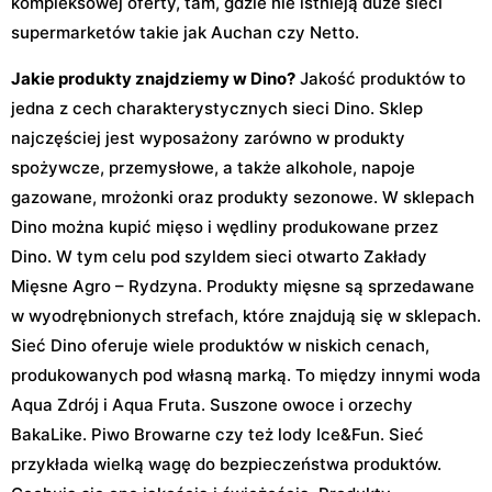
kompleksowej oferty, tam, gdzie nie istnieją duże sieci
supermarketów takie jak Auchan czy Netto.
Jakie produkty znajdziemy w Dino?
Jakość produktów to
jedna z cech charakterystycznych sieci Dino. Sklep
najczęściej jest wyposażony zarówno w produkty
spożywcze, przemysłowe, a także alkohole, napoje
gazowane, mrożonki oraz produkty sezonowe. W sklepach
Dino można kupić mięso i wędliny produkowane przez
Dino. W tym celu pod szyldem sieci otwarto Zakłady
Mięsne Agro – Rydzyna. Produkty mięsne są sprzedawane
w wyodrębnionych strefach, które znajdują się w sklepach.
Sieć Dino oferuje wiele produktów w niskich cenach,
produkowanych pod własną marką. To między innymi woda
Aqua Zdrój i Aqua Fruta. Suszone owoce i orzechy
BakaLike. Piwo Browarne czy też lody Ice&Fun. Sieć
przykłada wielką wagę do bezpieczeństwa produktów.