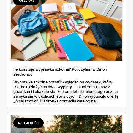
POLECAMY
Ile kosztuje wyprawka szkolna? Policzyłam w Dino i
Biedronce
Wyprawka szkolna potrafi wyglądać na wydatek, który
trzeba rozłożyć na dwie wypłaty — a potem siadasz z
gazetkami i okazuje się, że komplet dla młodszego ucznia
zamyka się w okolicach stu złotych. Dino wypuściło ofertę
„Witaj szkoło", Biedronka dorzuciła katalog na
dziewięćdziesiąt kilka stron i zwrot w voucherach.
Przejrzałam obie i policzyłam pozycja po pozycji: zeszyty,
piórniki, plecaki, farby, kleje. Poniżej cała lista przyborów
szkolnych z cenami i terminami.
AKTUALNOŚCI