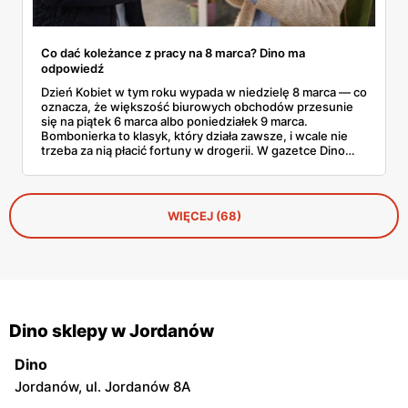
Co dać koleżance z pracy na 8 marca? Dino ma
odpowiedź
Dzień Kobiet w tym roku wypada w niedzielę 8 marca — co
oznacza, że większość biurowych obchodów przesunie
się na piątek 6 marca albo poniedziałek 9 marca.
Bombonierka to klasyk, który działa zawsze, i wcale nie
trzeba za nią płacić fortuny w drogerii. W gazetce Dino
ważnej do 3 marca 2026 znajdziesz Raffaello, Ferrero
Rocher, Lindora i kilka innych markowych propozycji w
cenach, które robią różnicę. Zdążysz spokojnie — masz
cały tydzień.
WIĘCEJ (68)
Dino sklepy w Jordanów
Dino
Jordanów, ul. Jordanów 8A