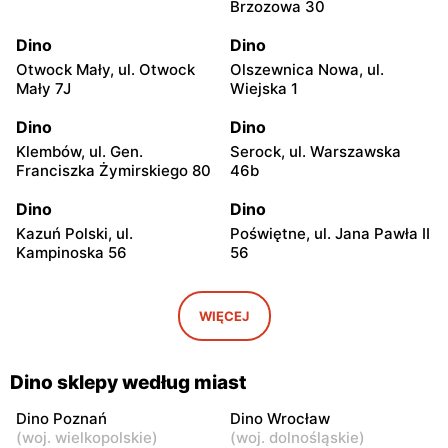
Brzozowa 30
Dino
Dino
Otwock Mały, ul. Otwock
Olszewnica Nowa, ul.
Mały 7J
Wiejska 1
Dino
Dino
Klembów, ul. Gen.
Serock, ul. Warszawska
Franciszka Żymirskiego 80
46b
Dino
Dino
Kazuń Polski, ul.
Poświętne, ul. Jana Pawła II
Kampinoska 56
56
Dino
Dino
Adamowizna, ul.
Bieniewice, ul. Błońska 52
WIĘCEJ
Adamowizna 100
Dino
Dino
Dino sklepy według miast
Błonie, ul. Nowa Wieś 12c
Pomiechówek, ul.
Warszawska 49
Dino Poznań
Dino Wrocław
(
woj. wielkopolskie
)
(
woj. dolnośląskie
)