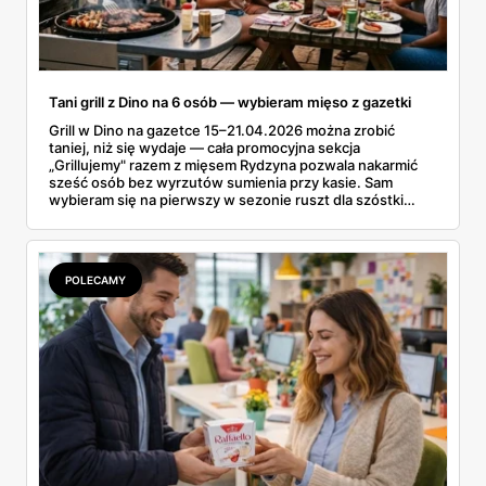
Tani grill z Dino na 6 osób — wybieram mięso z gazetki
Grill w Dino na gazetce 15–21.04.2026 można zrobić
taniej, niż się wydaje — cała promocyjna sekcja
„Grillujemy" razem z mięsem Rydzyna pozwala nakarmić
sześć osób bez wyrzutów sumienia przy kasie. Sam
wybieram się na pierwszy w sezonie ruszt dla szóstki
znajomych i ta gazetka wylądowała u mnie na stole przy
porannej kawie. Kiełbasa Biesiadna za 11,99 zł,
marynowane udko z kurczaka po 15,99 zł za kilogram,
szynka wykwintna Rydzyna po 37,99. Sprawdzam, co
POLECAMY
naprawdę wchodzi do koszyka, a co lepiej zostawić na
półce.