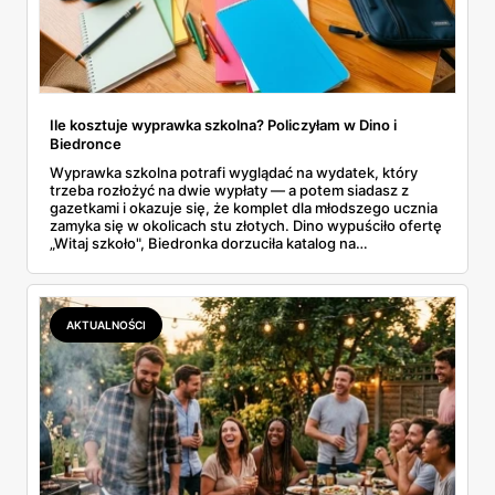
Ile kosztuje wyprawka szkolna? Policzyłam w Dino i
Biedronce
Wyprawka szkolna potrafi wyglądać na wydatek, który
trzeba rozłożyć na dwie wypłaty — a potem siadasz z
gazetkami i okazuje się, że komplet dla młodszego ucznia
zamyka się w okolicach stu złotych. Dino wypuściło ofertę
„Witaj szkoło", Biedronka dorzuciła katalog na
dziewięćdziesiąt kilka stron i zwrot w voucherach.
Przejrzałam obie i policzyłam pozycja po pozycji: zeszyty,
piórniki, plecaki, farby, kleje. Poniżej cała lista przyborów
szkolnych z cenami i terminami.
AKTUALNOŚCI