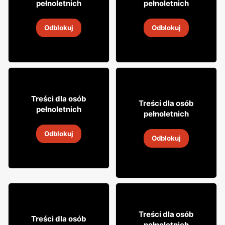
pełnoletnich
pełnoletnich
Wódka Belvedere
Wódka Carpatia
Odblokuj
Odblokuj
9
-
14 sie 2026
9
-
14 sie 2026
11% TANIEJ!
44
23% TANIEJ!
95
Treści dla osób
60
Treści dla osób
00
pełnoletnich
pełnoletnich
Wódka Stumbras
Whiskey Tullamore Dew
Odblokuj
9
-
14 sie 2026
Odblokuj
9
-
14 sie 2026
49
7% TANIEJ!
99
Treści dla osób
34
Treści dla osób
99
pełnoletnich