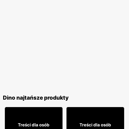
Dino najtańsze produkty
11% TANIEJ!
8% TANIEJ!
119
113
99
99
Treści dla osób
Treści dla osób