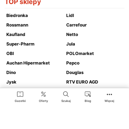
TOP sklepy
Biedronka
Lidl
Rossmann
Carrefour
Kaufland
Netto
Super-Pharm
Jula
OBI
POLOmarket
Auchan Hipermarket
Pepco
Dino
Douglas
Jysk
RTV EURO AGD
Action
Media Expert
Deichmann
Media Markt
Gazetki
Oferty
Szukaj
Blog
Więcej
Ding.pl to serwis internetowy prezentujący
gazetki promocyjne
oraz
katalogi
sklepów i dużych sieci handlowych. Dzięki
geolokalizacji otrzymasz przede wszystkim oferty sklepów, z