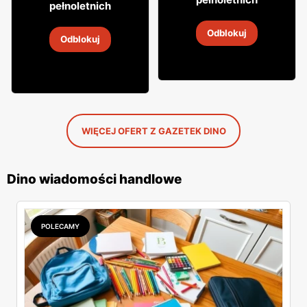
pełnoletnich
Whiskey Jim Beam
Wódka smakowa Żubrówka
Odblokuj
9
-
14 sie 2026
Odblokuj
9
-
14 sie 2026
WIĘCEJ OFERT Z GAZETEK DINO
Dino wiadomości handlowe
POLECAMY