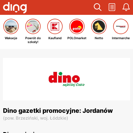
Wakacje
Powrót do
Kaufland
POLOmarket
Netto
Intermarche
szkoły!
Dino gazetki promocyjne: Jordanów
(
pow. Brzeziński,
woj. Łódzkie
)