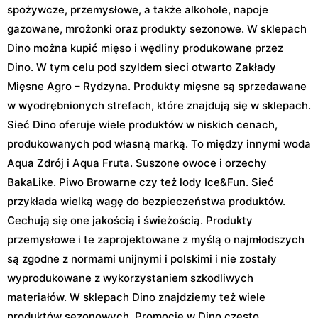
spożywcze, przemysłowe, a także alkohole, napoje
gazowane, mrożonki oraz produkty sezonowe. W sklepach
Dino można kupić mięso i wędliny produkowane przez
Dino. W tym celu pod szyldem sieci otwarto Zakłady
Mięsne Agro – Rydzyna. Produkty mięsne są sprzedawane
w wyodrębnionych strefach, które znajdują się w sklepach.
Sieć Dino oferuje wiele produktów w niskich cenach,
produkowanych pod własną marką. To między innymi woda
Aqua Zdrój i Aqua Fruta. Suszone owoce i orzechy
BakaLike. Piwo Browarne czy też lody Ice&Fun. Sieć
przykłada wielką wagę do bezpieczeństwa produktów.
Cechują się one jakością i świeżością. Produkty
przemysłowe i te zaprojektowane z myślą o najmłodszych
są zgodne z normami unijnymi i polskimi i nie zostały
wyprodukowane z wykorzystaniem szkodliwych
materiałów. W sklepach Dino znajdziemy też wiele
produktów sezonowych. Promocje w Dino często