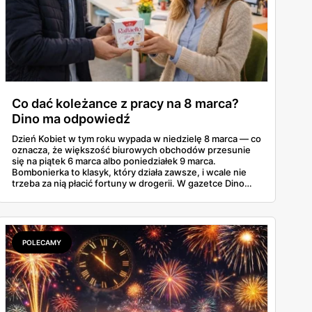
Co dać koleżance z pracy na 8 marca?
Dino ma odpowiedź
Dzień Kobiet w tym roku wypada w niedzielę 8 marca — co
oznacza, że większość biurowych obchodów przesunie
się na piątek 6 marca albo poniedziałek 9 marca.
Bombonierka to klasyk, który działa zawsze, i wcale nie
trzeba za nią płacić fortuny w drogerii. W gazetce Dino
ważnej do 3 marca 2026 znajdziesz Raffaello, Ferrero
Rocher, Lindora i kilka innych markowych propozycji w
cenach, które robią różnicę. Zdążysz spokojnie — masz
cały tydzień.
POLECAMY