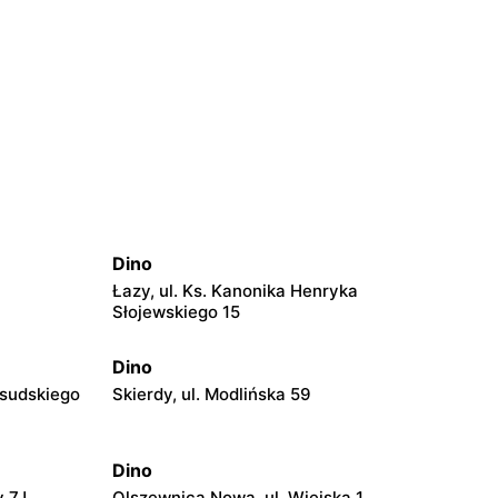
Dino
Łazy, ul. Ks. Kanonika Henryka
Słojewskiego 15
Dino
łsudskiego
Skierdy, ul. Modlińska 59
Dino
y 7J
Olszewnica Nowa, ul. Wiejska 1