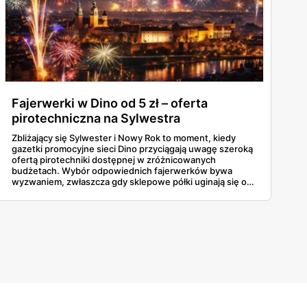
Fajerwerki w Dino od 5 zł – oferta
pirotechniczna na Sylwestra
Zbliżający się Sylwester i Nowy Rok to moment, kiedy
gazetki promocyjne sieci Dino przyciągają uwagę szeroką
ofertą pirotechniki dostępnej w zróżnicowanych
budżetach. Wybór odpowiednich fajerwerków bywa
wyzwaniem, zwłaszcza gdy sklepowe półki uginają się od
ciężkich baterii wielostrzałowych, głośnych petard czy
klasycznych zestawów rakiet, a różnice w cenie nie
zawsze idą w parze z oczekiwanym efektem wizualnym na
niebie. Ceny startują już od 5 złotych. To spora okazja.
Dokładna weryfikacja parametrów pozwoli wybrać
produkty, które zagwarantują niezapomniane wrażenia
podczas powitania roku 2026.