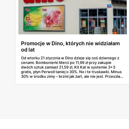
Promocje w Dino, których nie widziałam
od lat
Od wtorku 21 stycznia w Dino dzieje się coś dziwnego z
cenami. Bombonierki Merci po 11,99 zł przy zakupie
dwóch sztuk zamiast 21,59 zł, Kit Kat w systemie 3+3
gratis, płyn Perwoll taniej o 30%. No i te truskawki. Minus
30% w środku zimy – brzmi jak żart, ale nie jest. Przeszłam
przez gazetkę linijka po linijce i wyłapałam naprawdę
opłacalne rzeczy, których szkoda byłoby nie kupić.