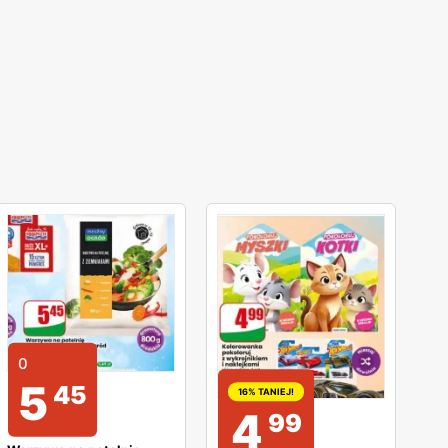
0
5
45
16% TANIEJ!
4
99