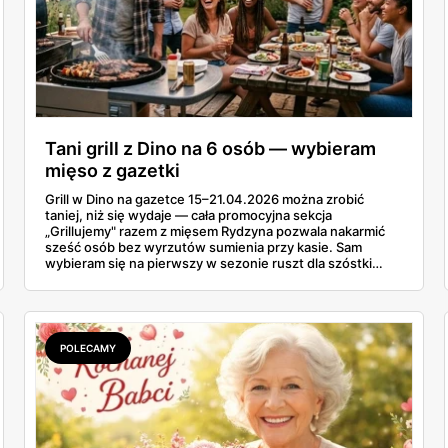
Tani grill z Dino na 6 osób — wybieram
mięso z gazetki
Grill w Dino na gazetce 15–21.04.2026 można zrobić
taniej, niż się wydaje — cała promocyjna sekcja
„Grillujemy" razem z mięsem Rydzyna pozwala nakarmić
sześć osób bez wyrzutów sumienia przy kasie. Sam
wybieram się na pierwszy w sezonie ruszt dla szóstki
znajomych i ta gazetka wylądowała u mnie na stole przy
porannej kawie. Kiełbasa Biesiadna za 11,99 zł,
marynowane udko z kurczaka po 15,99 zł za kilogram,
szynka wykwintna Rydzyna po 37,99. Sprawdzam, co
naprawdę wchodzi do koszyka, a co lepiej zostawić na
POLECAMY
półce.