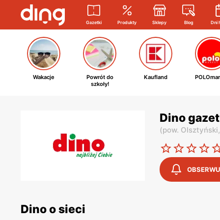
Gazetki
Produkty
Sklepy
Blog
Dni 
Wakacje
Powrót do
Kaufland
POLOmar
szkoły!
Dino gaze
(
pow. Olsztyński
OBSERWU
Dino o sieci