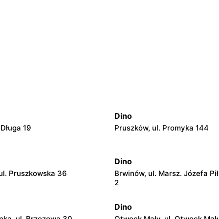
Dino
 Długa 19
Pruszków, ul. Promyka 144
Dino
ul. Pruszkowska 36
Brwinów, ul. Marsz. Józefa Pi
2
Dino
ka, ul. Brzozowa 30
Otwock Mały, ul. Otwock Mał