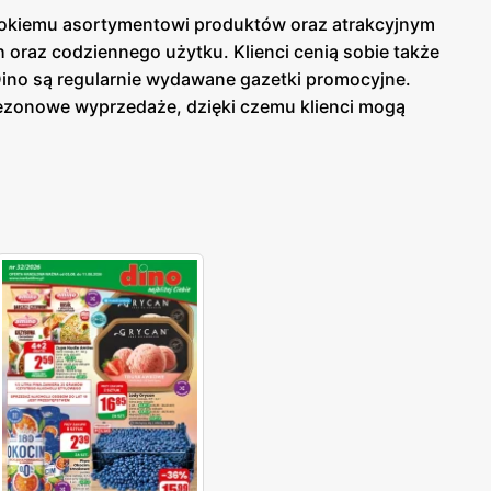
erokiemu asortymentowi produktów oraz atrakcyjnym
raz codziennego użytku. Klienci cenią sobie także
Dino są regularnie wydawane gazetki promocyjne.
sezonowe wyprzedaże, dzięki czemu klienci mogą
ej w sklepach, jak i online, co umożliwia łatwy
uktów. Sklepy oferują bogaty wybór produktów
na atrakcyjne promocje oraz programy lojalnościowe,
erokiemu asortymentowi produktów, Dino stało się
wsiach, co umożliwia szybkie i wygodne zakupy
jalność kupujących. Sieć Dino to miejsce, gdzie