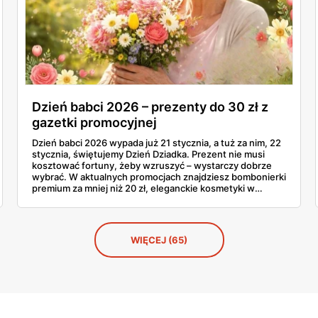
Dzień babci 2026 – prezenty do 30 zł z
gazetki promocyjnej
Dzień babci 2026 wypada już 21 stycznia, a tuż za nim, 22
stycznia, świętujemy Dzień Dziadka. Prezent nie musi
kosztować fortuny, żeby wzruszyć – wystarczy dobrze
wybrać. W aktualnych promocjach znajdziesz bombonierki
premium za mniej niż 20 zł, eleganckie kosmetyki w
przystępnych cenach i słodycze marki, które babcia
uwielbia. Sprawdź, co warto kupić teraz, póki półki
jeszcze pełne.
WIĘCEJ (65)