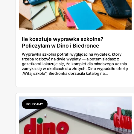
Ile kosztuje wyprawka szkolna?
Policzyłam w Dino i Biedronce
Wyprawka szkolna potrafi wyglądać na wydatek, który
trzeba rozłożyć na dwie wypłaty — a potem siadasz z
gazetkami i okazuje się, że komplet dla młodszego ucznia
zamyka się w okolicach stu złotych. Dino wypuściło ofertę
„Witaj szkoło", Biedronka dorzuciła katalog na
dziewięćdziesiąt kilka stron i zwrot w voucherach.
Przejrzałam obie i policzyłam pozycja po pozycji: zeszyty,
piórniki, plecaki, farby, kleje. Poniżej cała lista przyborów
szkolnych z cenami i terminami.
POLECAMY