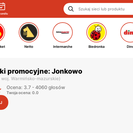
handlu
ket
Netto
Intermarche
Biedronka
Din
tki promocyjne: Jonkowo
,
woj. Warmińsko-mazurskie
)
Ocena: 3.7 - 4060 głosów
Twoja ocena: 0.0
J