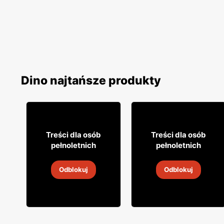
Dino najtańsze produkty
11% TANIEJ!
15% TANIEJ!
79
66
99
84
Treści dla osób
Treści dla osób
pełnoletnich
pełnoletnich
Wódka Chopin
Whisky Ballantine's
Odblokuj
Odblokuj
6
-
8 sie 2026
6
-
8 sie 2026