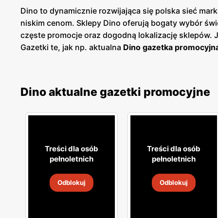
Dino to dynamicznie rozwijająca się polska sieć m
niskim cenom. Sklepy Dino oferują bogaty wybór św
częste promocje oraz dogodną lokalizację sklepów.
Gazetki te, jak np. aktualna
Dino gazetka promocyjn
planować swoje zakupy i korzystać z wyjątkowych ok
dostęp do aktualnych ofert. Sieć Dino kładzie duży
spożywczych, w tym świeże owoce i warzywa, pieczyw
Dino aktualne gazetki promocyjne
które umożliwiają dodatkowe oszczędności przy reg
ulubionym miejscem zakupów dla wielu Polaków. Skl
blisko domu. Firma stawia na wysoką jakość obsługi o
jakość, świeżość i niskie ceny idą w parze, oferując
Treści dla osób
Treści dla osób
pełnoletnich
pełnoletnich
Odblokuj
Odblokuj