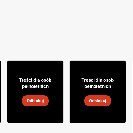
8% TANIEJ!
11% TANIEJ!
30
119
99
99
Treści dla osób
Treści dla osób
pełnoletnich
pełnoletnich
Wódka Wyborowa
Wódka Belvedere
Odblokuj
Odblokuj
9
-
14 sie 2026
9
-
14 sie 2026