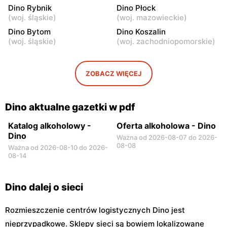
Dino
Dino Rybnik
Dino
Dino Płock
(
woj. śląskie
)
(
woj. mazowieckie
)
Królewiec, ul. Królewiec
Tłuszcz, ul. Stylowa 6
100a
Dino Bytom
Dino Koszalin
(
woj. śląskie
)
(
woj. zachodniopomorskie
)
Dino
Dino
Radziejowice, ul. Do Lasu 1
Emolinek, ul. Emolinek 18A
ZOBACZ WIĘCEJ
Dino
Dino
Niegów, ul. Handlowa 9
Stara Niedziałka, ul.
Mazowiecka 159
Dino aktualne gazetki w pdf
Katalog alkoholowy -
Oferta alkoholowa - Dino
Dino
Ważna od 2026-08-07 do 2026-
08-08
Ważna od 2026-08-10 do 2026-
08-14
Dino dalej o sieci
Rozmieszczenie centrów logistycznych Dino jest
nieprzypadkowe. Sklepy sieci są bowiem lokalizowane