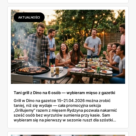
Przejrzałam obie i policzyłam pozycja po pozycji: zeszyty,
piórniki, plecaki, farby, kleje. Poniżej cała lista przyborów
szkolnych z cenami i terminami.
AKTUALNOŚCI
Tani grill z Dino na 6 osób — wybieram mięso z gazetki
Grill w Dino na gazetce 15–21.04.2026 można zrobić
taniej, niż się wydaje — cała promocyjna sekcja
„Grillujemy" razem z mięsem Rydzyna pozwala nakarmić
sześć osób bez wyrzutów sumienia przy kasie. Sam
wybieram się na pierwszy w sezonie ruszt dla szóstki
znajomych i ta gazetka wylądowała u mnie na stole przy
porannej kawie. Kiełbasa Biesiadna za 11,99 zł,
marynowane udko z kurczaka po 15,99 zł za kilogram,