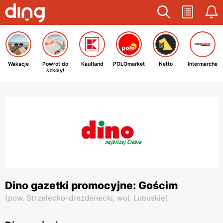
Wakacje
Powrót do
Kaufland
POLOmarket
Netto
Intermarche
szkoły!
Dino gazetki promocyjne: Gościm
(
pow. Strzelecko-drezdenecki,
woj. Lubuskie
)