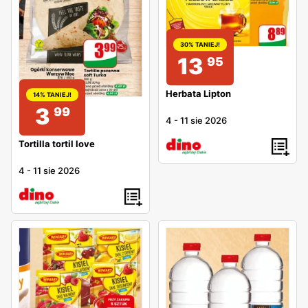
30% TANIEJ!
13
95
Herbata Lipton
14% TANIEJ!
3
99
4
-
11 sie 2026
Tortilla tortil love
4
-
11 sie 2026