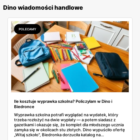
Dino wiadomości handlowe
POLECAMY
Ile kosztuje wyprawka szkolna? Policzyłam w Dino i
Biedronce
Wyprawka szkolna potrafi wyglądać na wydatek, który
trzeba rozłożyć na dwie wypłaty — a potem siadasz z
gazetkami i okazuje się, że komplet dla młodszego ucznia
zamyka się w okolicach stu złotych. Dino wypuściło ofertę
„Witaj szkoło", Biedronka dorzuciła katalog na
dziewięćdziesiąt kilka stron i zwrot w voucherach.