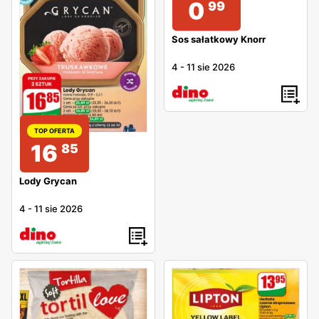
0
99
Sos sałatkowy Knorr
4
-
11 sie 2026
TOP OFERTA
16
85
Lody Grycan
4
-
11 sie 2026