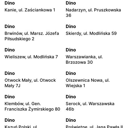
Dino
Dino
Kanie, ul. Zaściankowa 1
Nadarzyn, ul. Pruszkowska
36
Dino
Dino
Brwinów, ul. Marsz. Józefa
Skierdy, ul. Modlińska 59
Piłsudskiego 2
Dino
Dino
Wieliszew, ul. Modlińska 7
Warszawianka, ul.
Brzozowa 30
Dino
Dino
Otwock Mały, ul. Otwock
Olszewnica Nowa, ul.
Mały 7J
Wiejska 1
Dino
Dino
Klembów, ul. Gen.
Serock, ul. Warszawska
Franciszka Żymirskiego 80
46b
Dino
Dino
Kazuń Polski, ul.
Poświętne, ul. Jana Pawła II