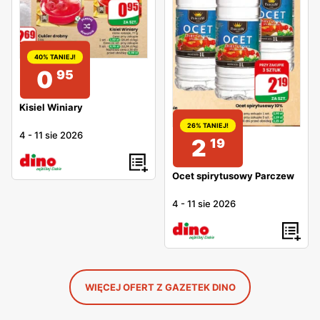
40% TANIEJ!
0
95
Kisiel Winiary
26% TANIEJ!
4
-
11 sie 2026
2
19
Ocet spirytusowy Parczew
4
-
11 sie 2026
WIĘCEJ OFERT Z GAZETEK DINO