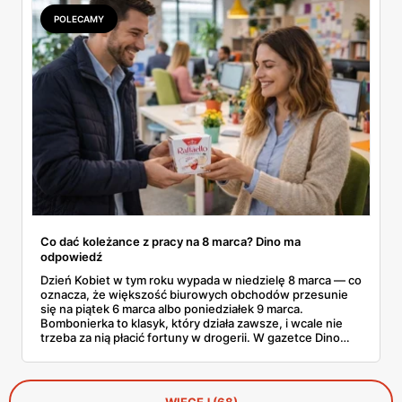
szynka wykwintna Rydzyna po 37,99. Sprawdzam, co
POLECAMY
naprawdę wchodzi do koszyka, a co lepiej zostawić na
półce.
Co dać koleżance z pracy na 8 marca? Dino ma
odpowiedź
Dzień Kobiet w tym roku wypada w niedzielę 8 marca — co
oznacza, że większość biurowych obchodów przesunie
się na piątek 6 marca albo poniedziałek 9 marca.
Bombonierka to klasyk, który działa zawsze, i wcale nie
trzeba za nią płacić fortuny w drogerii. W gazetce Dino
ważnej do 3 marca 2026 znajdziesz Raffaello, Ferrero
Rocher, Lindora i kilka innych markowych propozycji w
cenach, które robią różnicę. Zdążysz spokojnie — masz
cały tydzień.
WIĘCEJ (68)