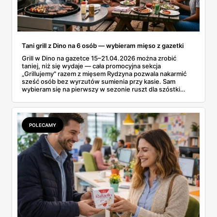
Tani grill z Dino na 6 osób — wybieram mięso z gazetki
Grill w Dino na gazetce 15–21.04.2026 można zrobić
taniej, niż się wydaje — cała promocyjna sekcja
„Grillujemy" razem z mięsem Rydzyna pozwala nakarmić
sześć osób bez wyrzutów sumienia przy kasie. Sam
wybieram się na pierwszy w sezonie ruszt dla szóstki
znajomych i ta gazetka wylądowała u mnie na stole przy
porannej kawie. Kiełbasa Biesiadna za 11,99 zł,
marynowane udko z kurczaka po 15,99 zł za kilogram,
szynka wykwintna Rydzyna po 37,99. Sprawdzam, co
POLECAMY
naprawdę wchodzi do koszyka, a co lepiej zostawić na
półce.