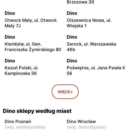
Brzozowa 30
Dino
Dino
Otwock Mały, ul. Otwock
Olszewnica Nowa, ul.
Mały 7J
Wiejska 1
Dino
Dino
Klembów, ul. Gen.
Serock, ul. Warszawska
Franciszka Żymirskiego 80
46b
Dino
Dino
Kazuń Polski, ul.
Poświętne, ul. Jana Pawła II
Kampinoska 56
56
Dino
Dino
Adamowizna, ul.
Bieniewice, ul. Błońska 52
WIĘCEJ
Adamowizna 100
Dino
Dino
Dino sklepy według miast
Błonie, ul. Nowa Wieś 12c
Pomiechówek, ul.
Warszawska 49
Dino Poznań
Dino Wrocław
(
woj. wielkopolskie
)
(
woj. dolnośląskie
)