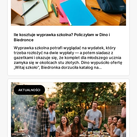
Ile kosztuje wyprawka szkolna? Policzyłam w Dino i
Biedronce
Wyprawka szkolna potrafi wyglądać na wydatek, który
trzeba rozłożyć na dwie wypłaty — a potem siadasz z
gazetkami i okazuje się, że komplet dla młodszego ucznia
zamyka się w okolicach stu złotych. Dino wypuściło ofertę
„Witaj szkoło", Biedronka dorzuciła katalog na
dziewięćdziesiąt kilka stron i zwrot w voucherach.
Przejrzałam obie i policzyłam pozycja po pozycji: zeszyty,
piórniki, plecaki, farby, kleje. Poniżej cała lista przyborów
szkolnych z cenami i terminami.
AKTUALNOŚCI