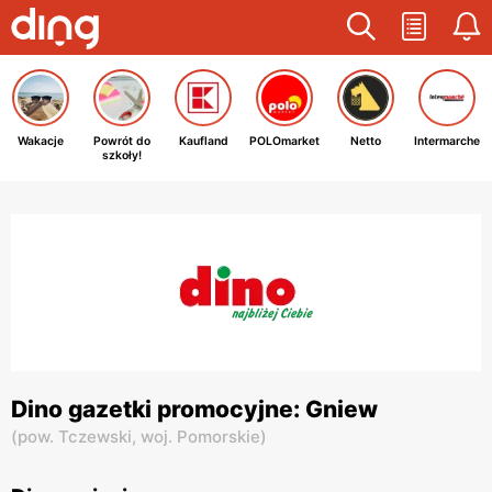
Wakacje
Powrót do
Kaufland
POLOmarket
Netto
Intermarche
szkoły!
Dino gazetki promocyjne: Gniew
(
pow. Tczewski,
woj. Pomorskie
)