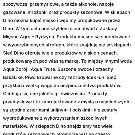
spożywcze, przemysłowe, a także alkohole, napoje
gazowane, mrożonki oraz produkty sezonowe. W sklepach
Dino można kupić mięso i wędliny produkowane przez
Dino. W tym celu pod szyldem sieci otwarto Zakłady
Mięsne Agro – Rydzyna. Produkty mięsne są sprzedawane
w wyodrębnionych strefach, które znajdują się w sklepach.
Sieć Dino oferuje wiele produktów w niskich cenach,
produkowanych pod własną marką. To między innymi woda
Aqua Zdrój i Aqua Fruta. Suszone owoce i orzechy
BakaLike. Piwo Browarne czy też lody Ice&Fun. Sieć
przykłada wielką wagę do bezpieczeństwa produktów.
Cechują się one jakością i świeżością. Produkty
przemysłowe i te zaprojektowane z myślą o najmłodszych
są zgodne z normami unijnymi i polskimi i nie zostały
wyprodukowane z wykorzystaniem szkodliwych
materiałów. W sklepach Dino znajdziemy też wiele
produktów sezonowych. Promocje w Dino często