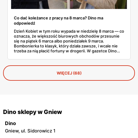
Co dać koleżance z pracy na 8 marca? Dino ma
odpowiedź
Dzień Kobiet w tym roku wypada w niedzielę 8 marca — co
oznacza, że większość biurowych obchodów przesunie
się na piątek 6 marca albo poniedziałek 9 marca.
Bombonierka to klasyk, który działa zawsze, i wcale nie
trzeba za nią płacić fortuny w drogerii. W gazetce Dino
ważnej do 3 marca 2026 znajdziesz Raffaello, Ferrero
Rocher, Lindora i kilka innych markowych propozycji w
cenach, które robią różnicę. Zdążysz spokojnie — masz
cały tydzień.
WIĘCEJ (68)
Dino sklepy w Gniew
Dino
Gniew, ul. Sidorowicz 1