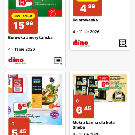
4
99
36% TANIEJ!
Kolorowanka
15
99
4
-
11 sie 2026
Borówka amerykańska
4
-
11 sie 2026
0
6
45
Mokra karma dla kota
0
Sheba
5
45
4
-
11 sie 2026