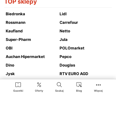
TOP sklepy
Biedronka
Lidl
Rossmann
Carrefour
Kaufland
Netto
Super-Pharm
Jula
OBI
POLOmarket
Auchan Hipermarket
Pepco
Dino
Douglas
Jysk
RTV EURO AGD
Action
Media Expert
Deichmann
Media Markt
Gazetki
Oferty
Szukaj
Blog
Więcej
Ding.pl to serwis internetowy prezentujący
gazetki promocyjne
oraz
katalogi
sklepów i dużych sieci handlowych. Dzięki
geolokalizacji otrzymasz przede wszystkim oferty sklepów, z