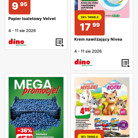
9
95
28% TANIEJ!
Papier toaletowy Velvet
17
99
4
-
11 sie 2026
Krem nawilżający Nivea
4
-
11 sie 2026
16% TANIEJ!