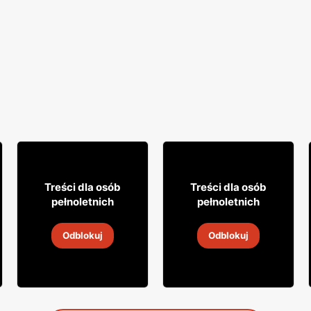
33
54
99
99
Treści dla osób
Treści dla osób
pełnoletnich
pełnoletnich
Wódka Biały Bocian
Whiskey Jim Beam
Odblokuj
Odblokuj
30 lip
-
6 sie 2026
30 lip
-
6 sie 2026