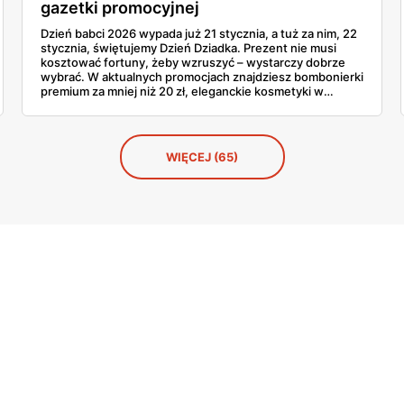
gazetki promocyjnej
Dzień babci 2026 wypada już 21 stycznia, a tuż za nim, 22
stycznia, świętujemy Dzień Dziadka. Prezent nie musi
kosztować fortuny, żeby wzruszyć – wystarczy dobrze
wybrać. W aktualnych promocjach znajdziesz bombonierki
premium za mniej niż 20 zł, eleganckie kosmetyki w
przystępnych cenach i słodycze marki, które babcia
uwielbia. Sprawdź, co warto kupić teraz, póki półki
jeszcze pełne.
WIĘCEJ (65)