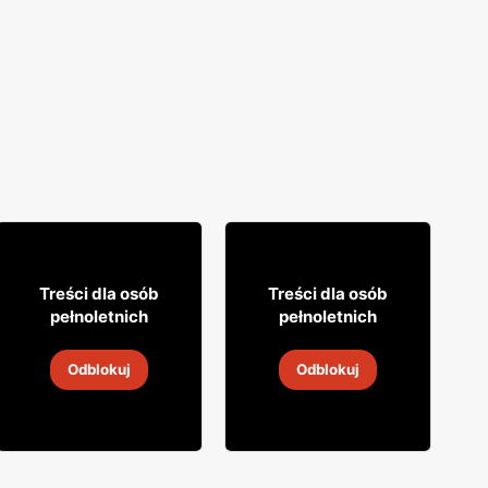
48
7
75
85
Treści dla osób
Treści dla osób
pełnoletnich
pełnoletnich
Brandy Stock
Wódka Żołądkowa
Odblokuj
Odblokuj
30 lip
-
6 sie 2026
30 lip
-
6 sie 2026