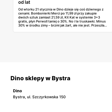
od lat
Od wtorku 21 stycznia w Dino dzieje się coś dziwnego z
cenami. Bombonierki Merci po 11,99 zł przy zakupie
dwóch sztuk zamiast 21,59 zł, Kit Kat w systemie 3+3
gratis, płyn Perwoll taniej o 30%. No i te truskawki. Minus
30% w środku zimy – brzmi jak żart, ale nie jest. Przeszłam
przez gazetkę linijka po linijce i wyłapałam naprawdę
opłacalne rzeczy, których szkoda byłoby nie kupić.
Dino sklepy w Bystra
Dino
Bystra, ul. Szczyrkowska 150