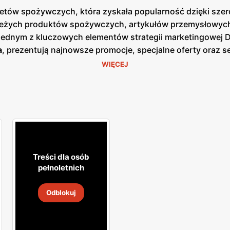
arketów spożywczych, która zyskała popularność dzięki sz
ieżych produktów spożywczych, artykułów przemysłowych o
 Jednym z kluczowych elementów strategii marketingowej 
a
, prezentują najnowsze promocje, specjalne oferty oraz 
azji cenowych. Są one dostępne zarówno w formie papierow
WIĘCEJ
 nacisk na jakość obsługi oraz świeżość oferowanych prod
o, nabiał, mięso oraz gotowe dania. Klienci mogą liczyć 
ularnych zakupach. Dzięki dogodnym lokalizacjom oraz sz
epy są zlokalizowane w mniejszych miejscowościach i na 
raz komfort klientów, co przekłada się na zadowolenie i lo
 szeroki wybór produktów dla każdego klienta.
Treści dla osób
pełnoletnich
Odblokuj