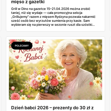
mięso z gazetki
Grill w Dino na gazetce 15–21.04.2026 można zrobić
taniej, niż się wydaje — cała promocyjna sekcja
„Grillujemy" razem z mięsem Rydzyna pozwala nakarmić
sześć osób bez wyrzutów sumienia przy kasie. Sam
wybieram się na pierwszy w sezonie ruszt dla szóstki
znajomych i ta gazetka wylądowała u mnie na stole przy
porannej kawie. Kiełbasa Biesiadna za 11,99 zł,
marynowane udko z kurczaka po 15,99 zł za kilogram,
szynka wykwintna Rydzyna po 37,99. Sprawdzam, co
naprawdę wchodzi do koszyka, a co lepiej zostawić na
POLECAMY
półce.
Dzień babci 2026 – prezenty do 30 zł z