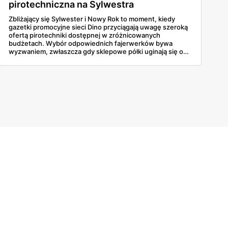
pirotechniczna na Sylwestra
Zbliżający się Sylwester i Nowy Rok to moment, kiedy
gazetki promocyjne sieci Dino przyciągają uwagę szeroką
ofertą pirotechniki dostępnej w zróżnicowanych
budżetach. Wybór odpowiednich fajerwerków bywa
wyzwaniem, zwłaszcza gdy sklepowe półki uginają się od
ciężkich baterii wielostrzałowych, głośnych petard czy
klasycznych zestawów rakiet, a różnice w cenie nie
zawsze idą w parze z oczekiwanym efektem wizualnym na
niebie. Ceny startują już od 5 złotych. To spora okazja.
Dokładna weryfikacja parametrów pozwoli wybrać
produkty, które zagwarantują niezapomniane wrażenia
podczas powitania roku 2026.