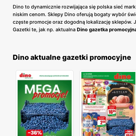
Dino to dynamicznie rozwijająca się polska sieć m
niskim cenom. Sklepy Dino oferują bogaty wybór św
częste promocje oraz dogodną lokalizację sklepów.
Gazetki te, jak np. aktualna
Dino gazetka promocyjn
planować swoje zakupy i korzystać z wyjątkowych ok
dostęp do aktualnych ofert. Sieć Dino kładzie duży
spożywczych, w tym świeże owoce i warzywa, pieczyw
Dino aktualne gazetki promocyjne
które umożliwiają dodatkowe oszczędności przy reg
ulubionym miejscem zakupów dla wielu Polaków. Skl
blisko domu. Firma stawia na wysoką jakość obsługi o
jakość, świeżość i niskie ceny idą w parze, oferując