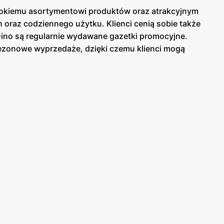
erokiemu asortymentowi produktów oraz atrakcyjnym
raz codziennego użytku. Klienci cenią sobie także
Dino są regularnie wydawane gazetki promocyjne.
sezonowe wyprzedaże, dzięki czemu klienci mogą
ej w sklepach, jak i online, co umożliwia łatwy
uktów. Sklepy oferują bogaty wybór produktów
na atrakcyjne promocje oraz programy lojalnościowe,
erokiemu asortymentowi produktów, Dino stało się
wsiach, co umożliwia szybkie i wygodne zakupy
jalność kupujących. Sieć Dino to miejsce, gdzie