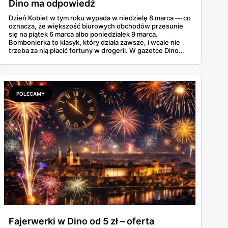
Dino ma odpowiedź
Dzień Kobiet w tym roku wypada w niedzielę 8 marca — co
oznacza, że większość biurowych obchodów przesunie
się na piątek 6 marca albo poniedziałek 9 marca.
Bombonierka to klasyk, który działa zawsze, i wcale nie
trzeba za nią płacić fortuny w drogerii. W gazetce Dino
ważnej do 3 marca 2026 znajdziesz Raffaello, Ferrero
Rocher, Lindora i kilka innych markowych propozycji w
cenach, które robią różnicę. Zdążysz spokojnie — masz
cały tydzień.
POLECAMY
Fajerwerki w Dino od 5 zł – oferta