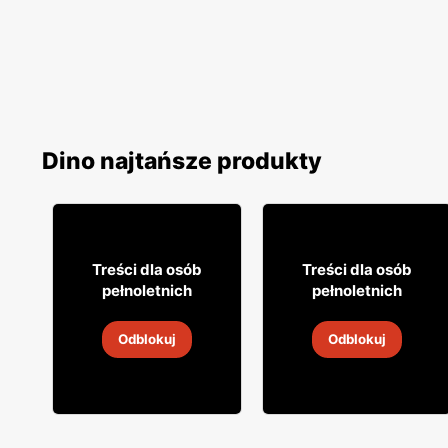
Dino najtańsze produkty
35
53
99
99
Treści dla osób
Treści dla osób
pełnoletnich
pełnoletnich
Wódka Ogiński
Whiskey Jim Beam
Odblokuj
Odblokuj
30 lip
-
6 sie 2026
30 lip
-
6 sie 2026