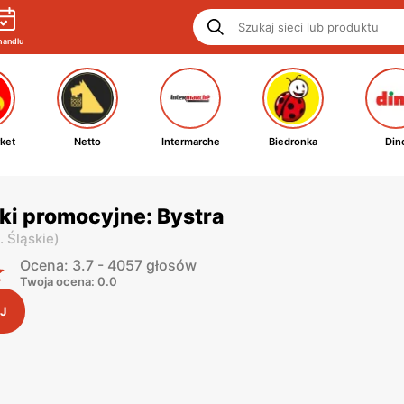
handlu
ket
Netto
Intermarche
Biedronka
Din
ki promocyjne: Bystra
. Śląskie
)
Ocena: 3.7 - 4057 głosów
Twoja ocena: 0.0
J