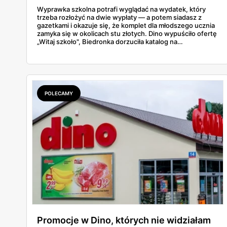
Wyprawka szkolna potrafi wyglądać na wydatek, który
trzeba rozłożyć na dwie wypłaty — a potem siadasz z
gazetkami i okazuje się, że komplet dla młodszego ucznia
zamyka się w okolicach stu złotych. Dino wypuściło ofertę
„Witaj szkoło", Biedronka dorzuciła katalog na
dziewięćdziesiąt kilka stron i zwrot w voucherach.
Przejrzałam obie i policzyłam pozycja po pozycji: zeszyty,
piórniki, plecaki, farby, kleje. Poniżej cała lista przyborów
szkolnych z cenami i terminami.
POLECAMY
Promocje w Dino, których nie widziałam