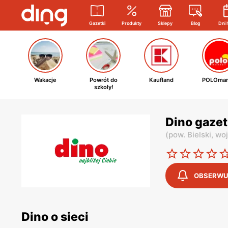
Gazetki
Produkty
Sklepy
Blog
Dni 
Wakacje
Powrót do
Kaufland
POLOmar
szkoły!
Dino gazet
(
pow. Bielski,
woj
OBSERWU
Dino o sieci