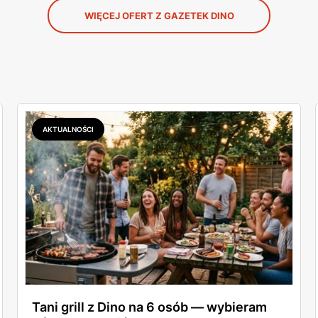
WIĘCEJ OFERT Z GAZETEK DINO
AKTUALNOŚCI
Tani grill z Dino na 6 osób — wybieram