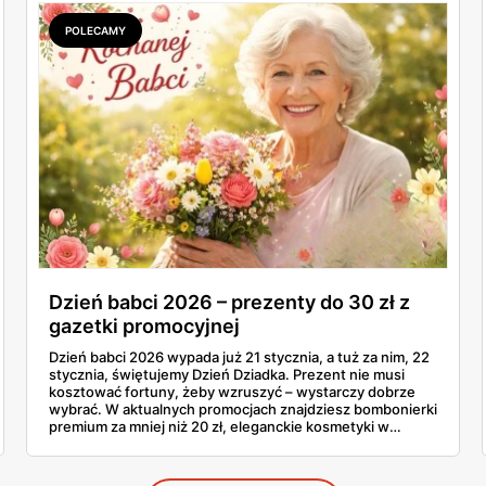
szynka wykwintna Rydzyna po 37,99. Sprawdzam, co
naprawdę wchodzi do koszyka, a co lepiej zostawić na
POLECAMY
półce.
Dzień babci 2026 – prezenty do 30 zł z
gazetki promocyjnej
Dzień babci 2026 wypada już 21 stycznia, a tuż za nim, 22
stycznia, świętujemy Dzień Dziadka. Prezent nie musi
kosztować fortuny, żeby wzruszyć – wystarczy dobrze
wybrać. W aktualnych promocjach znajdziesz bombonierki
premium za mniej niż 20 zł, eleganckie kosmetyki w
przystępnych cenach i słodycze marki, które babcia
uwielbia. Sprawdź, co warto kupić teraz, póki półki
jeszcze pełne.