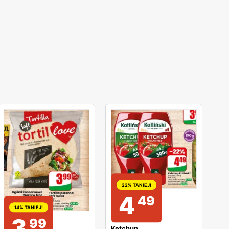
 flaga składa się z trzech pasków o różnym kolorze
22% TANIEJ!
4
49
14% TANIEJ!
3
99
Ketchup