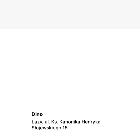
niebie. Ceny startują już od 5 złotych. To spora okazja.
Dokładna weryfikacja parametrów pozwoli wybrać
produkty, które zagwarantują niezapomniane wrażenia
podczas powitania roku 2026.
Dino
Łazy, ul. Ks. Kanonika Henryka
Słojewskiego 15