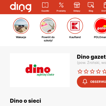
Gazetki
Produkty
Sklepy
Blog
Dni 
Wakacje
Powrót do
Kaufland
POLOmar
szkoły!
Dino gazet
(
pow. Żniński,
wo
OBSERWU
Dino o sieci