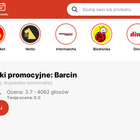
handlu
ket
Netto
Intermarche
Biedronka
Din
ki promocyjne: Barcin
j. Kujawsko-pomorskie
)
Ocena: 3.7 - 4062 głosów
Twoja ocena: 0.0
J