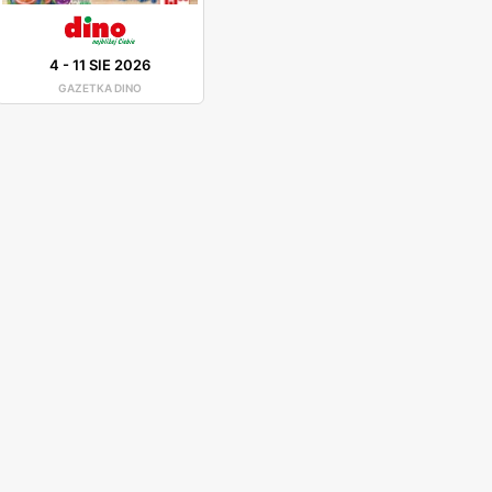
4
-
11 SIE 2026
GAZETKA DINO
zekolada z Niemiec. Oprócz produktów spożywczych
Klienci mogą też korzystać z rabatów, które są
e są dostępne bezpłatnie na terenie sklepu Dino w
dwóch milionów mieszkańców. Wskaźnik urbanizacji
a sięga aż X wieku, kiedy większość ziem należała
chodziło do wielu zmian. Obecne województwo
morskim (północ), mazowieckim (wschód), łódzkim
oszcz - miasto doskonale rozwinięte, jedno z
tycznych oraz wysokim poziomem ośrodków
zbietami. Jeden jest czerwony z czarnymi