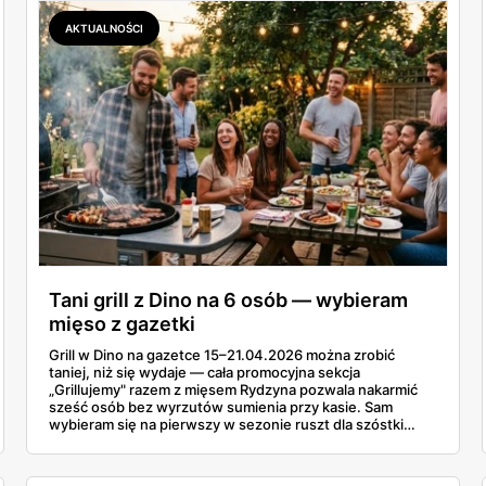
AKTUALNOŚCI
Tani grill z Dino na 6 osób — wybieram
mięso z gazetki
Grill w Dino na gazetce 15–21.04.2026 można zrobić
taniej, niż się wydaje — cała promocyjna sekcja
„Grillujemy" razem z mięsem Rydzyna pozwala nakarmić
sześć osób bez wyrzutów sumienia przy kasie. Sam
wybieram się na pierwszy w sezonie ruszt dla szóstki
znajomych i ta gazetka wylądowała u mnie na stole przy
porannej kawie. Kiełbasa Biesiadna za 11,99 zł,
marynowane udko z kurczaka po 15,99 zł za kilogram,