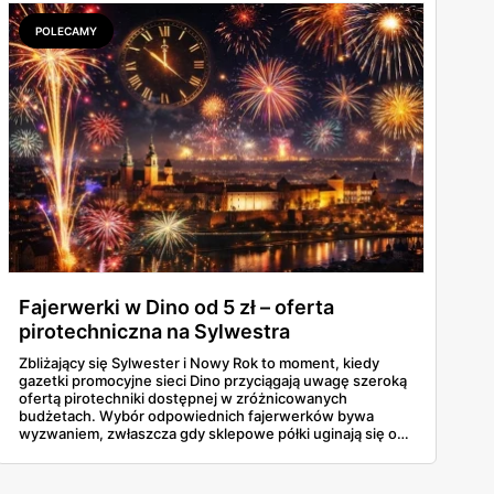
cały tydzień.
POLECAMY
Fajerwerki w Dino od 5 zł – oferta
pirotechniczna na Sylwestra
Zbliżający się Sylwester i Nowy Rok to moment, kiedy
gazetki promocyjne sieci Dino przyciągają uwagę szeroką
ofertą pirotechniki dostępnej w zróżnicowanych
budżetach. Wybór odpowiednich fajerwerków bywa
wyzwaniem, zwłaszcza gdy sklepowe półki uginają się od
ciężkich baterii wielostrzałowych, głośnych petard czy
klasycznych zestawów rakiet, a różnice w cenie nie
zawsze idą w parze z oczekiwanym efektem wizualnym na