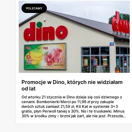
POLECAMY
Promocje w Dino, których nie widziałam
od lat
Od wtorku 21 stycznia w Dino dzieje się coś dziwnego z
cenami. Bombonierki Merci po 11,99 zł przy zakupie
dwóch sztuk zamiast 21,59 zł, Kit Kat w systemie 3+3
gratis, płyn Perwoll taniej o 30%. No i te truskawki. Minus
30% w środku zimy – brzmi jak żart, ale nie jest. Przeszłam
przez gazetkę linijka po linijce i wyłapałam naprawdę
opłacalne rzeczy, których szkoda byłoby nie kupić.