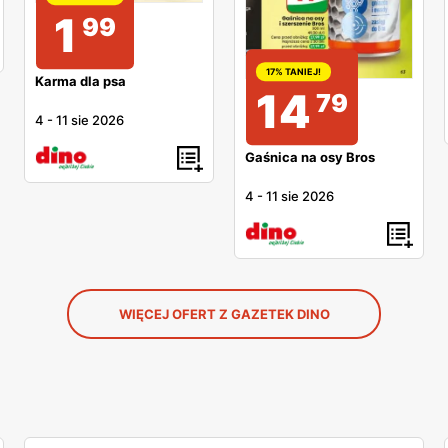
1
99
17% TANIEJ!
Karma dla psa
14
79
4
-
11 sie 2026
Gaśnica na osy Bros
4
-
11 sie 2026
WIĘCEJ OFERT Z GAZETEK DINO