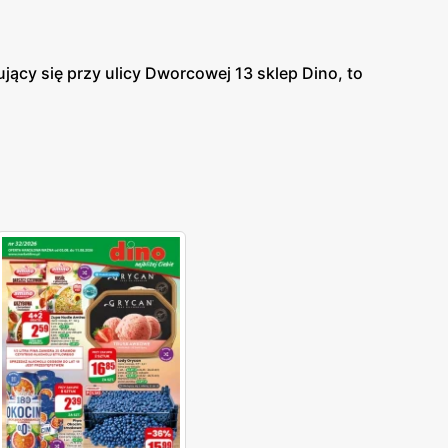
ujący się przy ulicy Dworcowej 13 sklep Dino, to
iu tras nr 254 oraz, nr 251. W odległości 35
ych mieszkańców tych miast, którzy jednocześnie
o klienci przyzwyczajeni do dokonywania zakupów w
 gamę artykułów spożywczych od świeżych
epie sprzedaje się również alkohole, których
czyń kuchennych, zabawek dziecięcych oraz
ego pod marką Dino centrum przetwórstwa. Dzięki