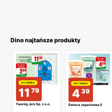
elementami, a drugi jest jego zupełnym przeciwieńst
od góry: czerwony, biały, czarny.
Dino najtańsze produkty
21% TANIEJ!
26% TANIEJ!
11
4
79
39
Twaróg Jars Sp. z o.o.
Świeca zapachowa E