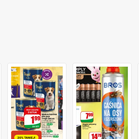
wem. Ptaki zostały przedstawione na białym tle. Natomiast
20% TANIEJ!