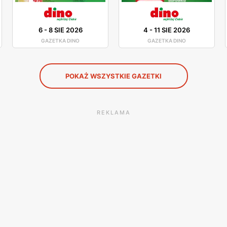
mięsnych.
6
-
8 SIE 2026
4
-
11 SIE 2026
GAZETKA DINO
GAZETKA DINO
tów z innych krajów. To na przykład makarony z Włoch, c
ież czy nawet obuwie. Promocje pojawiają się regularnie. 
POKAŻ WSZYSTKIE GAZETKI
romocji i wyprzedażach informują gazetki promocyjne, któr
REKLAMA
 północno-centralnej części Polski. Obecnie liczy około 
teli tego regionu mieszka w mieście. Historia województw
az I i II wojny światowej na ziemiach kujawskich ciągle do
Z każdej strony otoczone jest innymi województwami: po
polskim (południe i zachód). Natomiast stolicą jest Bydg
sme z kolei). Cechuje się też dużą liczbą atrakcji turys
jewództwa kujawsko-pomorskiego są dwa orły złączone gr