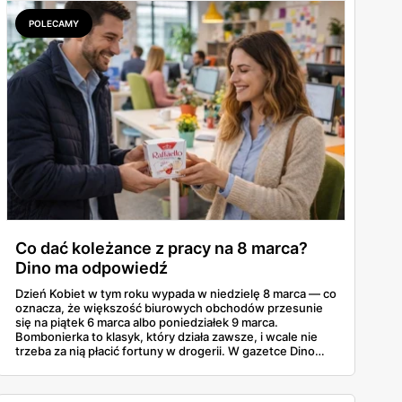
POLECAMY
Co dać koleżance z pracy na 8 marca?
Dino ma odpowiedź
Dzień Kobiet w tym roku wypada w niedzielę 8 marca — co
oznacza, że większość biurowych obchodów przesunie
się na piątek 6 marca albo poniedziałek 9 marca.
Bombonierka to klasyk, który działa zawsze, i wcale nie
trzeba za nią płacić fortuny w drogerii. W gazetce Dino
ważnej do 3 marca 2026 znajdziesz Raffaello, Ferrero
Rocher, Lindora i kilka innych markowych propozycji w
cenach, które robią różnicę. Zdążysz spokojnie — masz