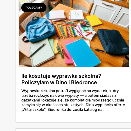
POLECAMY
Ile kosztuje wyprawka szkolna?
Policzyłam w Dino i Biedronce
Wyprawka szkolna potrafi wyglądać na wydatek, który
trzeba rozłożyć na dwie wypłaty — a potem siadasz z
gazetkami i okazuje się, że komplet dla młodszego ucznia
zamyka się w okolicach stu złotych. Dino wypuściło ofertę
„Witaj szkoło", Biedronka dorzuciła katalog na
dziewięćdziesiąt kilka stron i zwrot w voucherach.
Przejrzałam obie i policzyłam pozycja po pozycji: zeszyty,
piórniki, plecaki, farby, kleje. Poniżej cała lista przyborów
szkolnych z cenami i terminami.