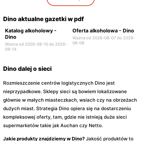
Dino
Dino
Niegów, ul. Handlowa 9
Stara Niedziałka, ul.
Mazowiecka 159
Dino aktualne gazetki w pdf
Katalog alkoholowy -
Oferta alkoholowa - Dino
Dino
Ważna od 2026-08-07 do 2026-
08-08
Ważna od 2026-08-10 do 2026-
08-14
Dino dalej o sieci
Rozmieszczenie centrów logistycznych Dino jest
nieprzypadkowe. Sklepy sieci są bowiem lokalizowane
głównie w małych miasteczkach, wsiach czy na obrzeżach
dużych miast. Strategia Dino opiera się na dostarczeniu
kompleksowej oferty, tam, gdzie nie istnieją duże sieci
supermarketów takie jak Auchan czy Netto.
Jakie produkty znajdziemy w Dino?
Jakość produktów to