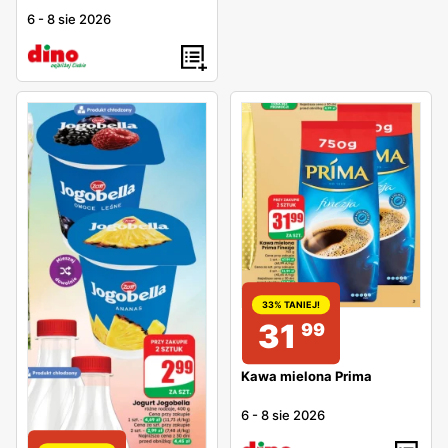
6
-
8 sie 2026
33% TANIEJ!
31
99
Kawa mielona Prima
6
-
8 sie 2026