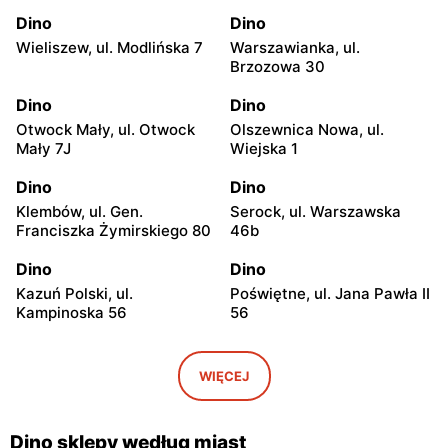
Dino
Dino
Wieliszew, ul. Modlińska 7
Warszawianka, ul.
Brzozowa 30
Dino
Dino
Otwock Mały, ul. Otwock
Olszewnica Nowa, ul.
Mały 7J
Wiejska 1
Dino
Dino
Klembów, ul. Gen.
Serock, ul. Warszawska
Franciszka Żymirskiego 80
46b
Dino
Dino
Kazuń Polski, ul.
Poświętne, ul. Jana Pawła II
Kampinoska 56
56
Dino
Dino
Adamowizna, ul.
Bieniewice, ul. Błońska 52
WIĘCEJ
Adamowizna 100
Dino
Dino
Dino sklepy według miast