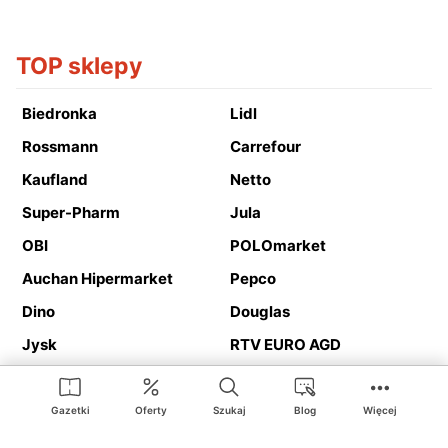
TOP sklepy
Biedronka
Lidl
Rossmann
Carrefour
Kaufland
Netto
Super-Pharm
Jula
OBI
POLOmarket
Auchan Hipermarket
Pepco
Dino
Douglas
Jysk
RTV EURO AGD
Action
Media Expert
Deichmann
Media Markt
Gazetki
Oferty
Szukaj
Blog
Więcej