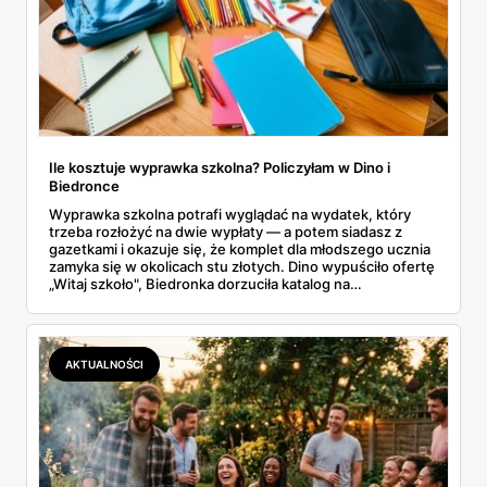
Ile kosztuje wyprawka szkolna? Policzyłam w Dino i
Biedronce
Wyprawka szkolna potrafi wyglądać na wydatek, który
trzeba rozłożyć na dwie wypłaty — a potem siadasz z
gazetkami i okazuje się, że komplet dla młodszego ucznia
zamyka się w okolicach stu złotych. Dino wypuściło ofertę
„Witaj szkoło", Biedronka dorzuciła katalog na
dziewięćdziesiąt kilka stron i zwrot w voucherach.
Przejrzałam obie i policzyłam pozycja po pozycji: zeszyty,
piórniki, plecaki, farby, kleje. Poniżej cała lista przyborów
szkolnych z cenami i terminami.
AKTUALNOŚCI