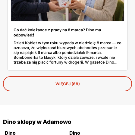
Co dać koleżance z pracy na 8 marca? Dino ma
odpowiedź
Dzień Kobiet w tym roku wypada w niedzielę 8 marca — co
oznacza, że większość biurowych obchodów przesunie
się na piątek 6 marca albo poniedziałek 9 marca.
Bombonierka to klasyk, który działa zawsze, i wcale nie
trzeba za nią płacić fortuny w drogerii. W gazetce Dino
ważnej do 3 marca 2026 znajdziesz Raffaello, Ferrero
Rocher, Lindora i kilka innych markowych propozycji w
cenach, które robią różnicę. Zdążysz spokojnie — masz
cały tydzień.
WIĘCEJ (68)
Dino sklepy w Adamowo
Dino
Dino