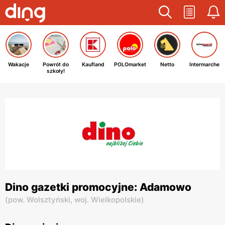
Wakacje
Powrót do
Kaufland
POLOmarket
Netto
Intermarche
szkoły!
Dino gazetki promocyjne: Adamowo
(
pow. Wolsztyński,
woj. Wielkopolskie
)