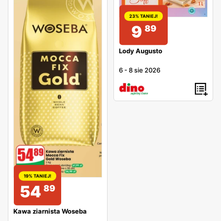
23% TANIEJ!
9
89
Lody Augusto
6
-
8 sie 2026
19% TANIEJ!
54
89
Kawa ziarnista Woseba