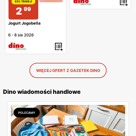
33% TANIEJ!
2
99
Jogurt Jogobella
6
-
8 sie 2026
WIĘCEJ OFERT Z GAZETEK DINO
Dino wiadomości handlowe
POLECAMY