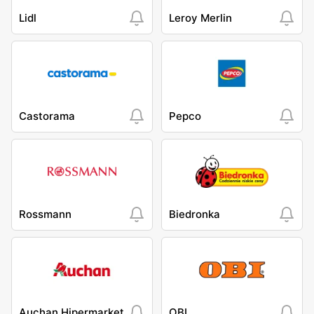
Lidl
Leroy Merlin
Castorama
Pepco
Rossmann
Biedronka
Auchan Hipermarket
OBI