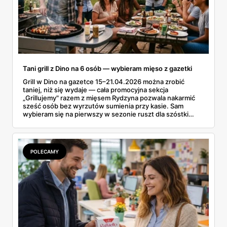
Tani grill z Dino na 6 osób — wybieram mięso z gazetki
Grill w Dino na gazetce 15–21.04.2026 można zrobić
taniej, niż się wydaje — cała promocyjna sekcja
„Grillujemy" razem z mięsem Rydzyna pozwala nakarmić
sześć osób bez wyrzutów sumienia przy kasie. Sam
wybieram się na pierwszy w sezonie ruszt dla szóstki
znajomych i ta gazetka wylądowała u mnie na stole przy
porannej kawie. Kiełbasa Biesiadna za 11,99 zł,
marynowane udko z kurczaka po 15,99 zł za kilogram,
szynka wykwintna Rydzyna po 37,99. Sprawdzam, co
POLECAMY
naprawdę wchodzi do koszyka, a co lepiej zostawić na
półce.