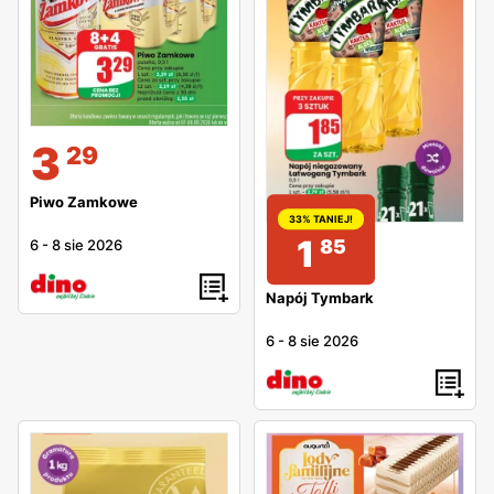
3
29
Piwo Zamkowe
33% TANIEJ!
1
85
6
-
8 sie 2026
Napój Tymbark
6
-
8 sie 2026