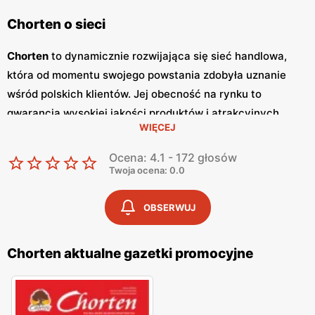
Chorten o sieci
Chorten
to dynamicznie rozwijająca się sieć handlowa,
która od momentu swojego powstania zdobyła uznanie
wśród polskich klientów. Jej obecność na rynku to
gwarancja wysokiej jakości produktów i atrakcyjnych
WIĘCEJ
niskich cen
. Sklepy
Chorten
zlokalizowane są głównie w
północno-wschodniej Polsce, a ich oferta obejmuje szeroki
Ocena: 4.1 - 172 głosów
wachlarz artykułów spożywczych oraz przemysłowych,
Twoja ocena: 0.0
dostosowanych do potrzeb codziennego życia. Kluczowym
elementem strategii marketingowej sieci
Chorten
są
OBSERWUJ
regularnie wydawane
gazetki promocyjne
, które stanowią
cenne źródło informacji o bieżących
promocjach
i
Chorten aktualne gazetki promocyjne
zniżkach.
Gazetki promocyjne
ukazują się co dwa
tygodnie, umożliwiając klientom bieżące śledzenie
atrakcyjnych ofert oraz planowanie zakupów w sposób