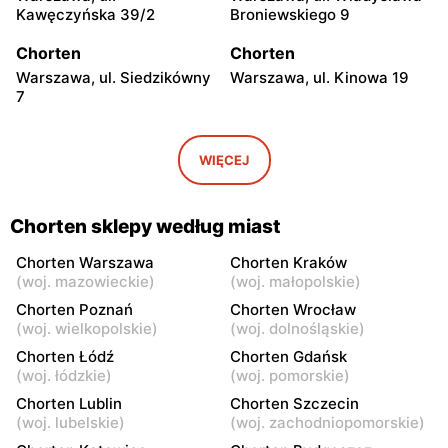
Kawęczyńska 39/2
Broniewskiego 9
Chorten
Chorten
Warszawa, ul. Siedzikówny
Warszawa, ul. Kinowa 19
7
Chorten
Chorten
Warszawa, ul. Jana
Warszawa al. Stanów
WIĘCEJ
Olbrachta 34
Zjednoczonych 32/U1
Chorten
Chorten
Chorten sklepy według miast
Warszawa, ul. Franciszka
Warszawa, ul. Wejherowska
Żymirskiego 7/168u
20
Chorten Warszawa
Chorten Kraków
(
woj. mazowieckie
)
(
woj. małopolskie
)
Chorten
Chorten
Chorten Poznań
Chorten Wrocław
Warszawa, ul. Siennicka
Warszawa, ul. Barkocińska
(
woj. wielkopolskie
)
(
woj. dolnośląskie
)
6/18
6
Chorten Łódź
Chorten Gdańsk
(
woj. łódzkie
)
(
woj. pomorskie
)
Chorten
Chorten
Chorten Lublin
Chorten Szczecin
Warszawa, ul. Igańska
Warszawa, ul. Trocka 10D
(
woj. lubelskie
)
(
woj. zachodniopomorskie
)
28\U4