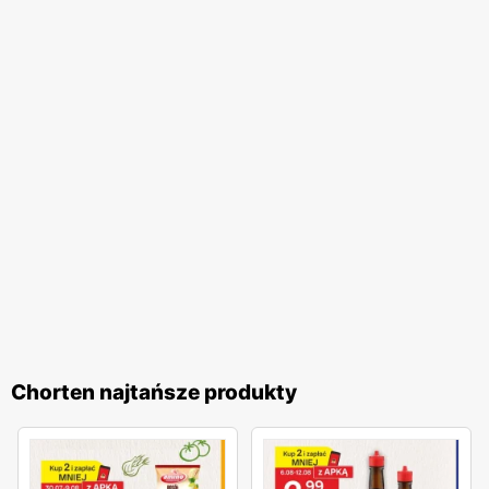
takie jak szerokie aleje, wygodne parkingi oraz przyjazną i
pomocną obsługę. Dodatkowo,
Chorten
regularnie
organizuje różnorodne akcje promocyjne, które często
nawiązują do polskich tradycji i świąt. Te inicjatywy
pozwalają klientom na udział w wyjątkowych
wydarzeniach i korzystanie z jeszcze atrakcyjniejszych
ofert. Programy lojalnościowe sieci umożliwiają zbieranie
punktów za zakupy, które następnie można wymieniać na
wartościowe nagrody. Sieć handlowa
Chorten
to idealne
miejsce dla wszystkich, którzy cenią sobie wysoką jakość
produktów, lokalny charakter oraz atrakcyjne
promocje
.
Regularnie wydawane
gazetki promocyjne
umożliwiają
klientom bieżące śledzenie najlepszych ofert, co czyni
Chorten najtańsze produkty
zakupy jeszcze bardziej opłacalnymi. Dzięki szerokiemu
asortymentowi oraz licznym udogodnieniom,
Chorten
jest
miejscem, które warto odwiedzać regularnie, ciesząc się