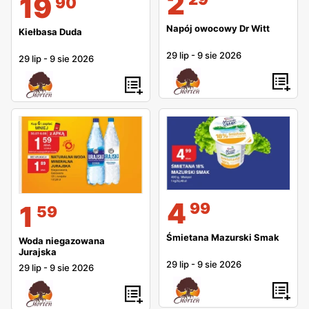
2
19
90
Napój owocowy Dr Witt
Kiełbasa Duda
29 lip
-
9 sie 2026
29 lip
-
9 sie 2026
4
99
1
59
Śmietana Mazurski Smak
Woda niegazowana
Jurajska
29 lip
-
9 sie 2026
29 lip
-
9 sie 2026