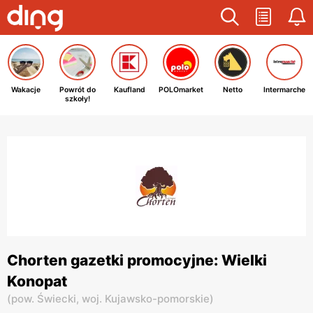
Wakacje
Powrót do
Kaufland
POLOmarket
Netto
Intermarche
szkoły!
Chorten gazetki promocyjne: Wielki
Konopat
(
pow. Świecki,
woj. Kujawsko-pomorskie
)