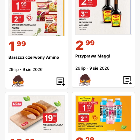
wygodą i korzyściami płynącymi z zakupów.
2
1
99
99
Przyprawa Maggi
Barszcz czerwony Amino
29 lip
-
9 sie 2026
29 lip
-
9 sie 2026
29