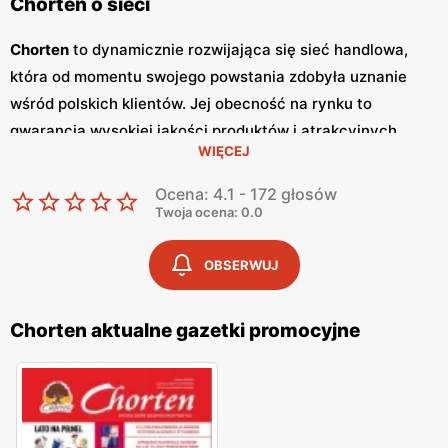
Chorten o sieci
Chorten
to dynamicznie rozwijająca się sieć handlowa,
która od momentu swojego powstania zdobyła uznanie
wśród polskich klientów. Jej obecność na rynku to
gwarancja wysokiej jakości produktów i atrakcyjnych
WIĘCEJ
niskich cen
. Sklepy
Chorten
zlokalizowane są głównie w
północno-wschodniej Polsce, a ich oferta obejmuje szeroki
Ocena: 4.1 - 172 głosów
wachlarz artykułów spożywczych oraz przemysłowych,
Twoja ocena: 0.0
dostosowanych do potrzeb codziennego życia. Kluczowym
elementem strategii marketingowej sieci
Chorten
są
OBSERWUJ
regularnie wydawane
gazetki promocyjne
, które stanowią
cenne źródło informacji o bieżących
promocjach
i
Chorten aktualne gazetki promocyjne
zniżkach.
Gazetki promocyjne
ukazują się co dwa
tygodnie, umożliwiając klientom bieżące śledzenie
atrakcyjnych ofert oraz planowanie zakupów w sposób
ekonomiczny. Zawartość
gazetek
obejmuje szeroki