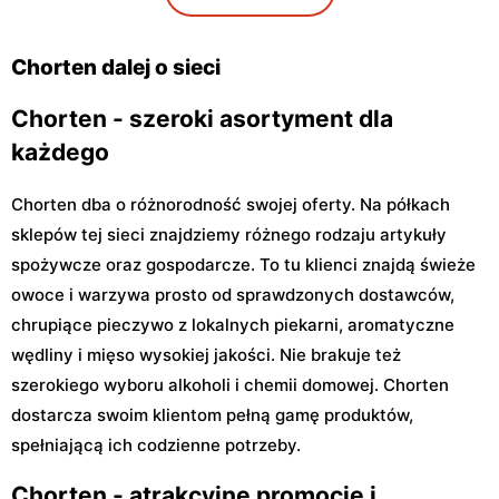
Chorten
Chorten
Chorten
Chorten
Warszawa, ul. Piotra
Warszawa, ul. Wrocławska
Warszawa, ul. Władysława
Warszawa, ul. Górczewska
Wysockiego 26
18/1a
Tatarkiewicza 10a
229
Chorten dalej o sieci
Chorten
Chorten
Chorten - szeroki asortyment dla
Warszawa, ul. Hoża 9
Warszawa, ul. Bohaterów
Warszawy 14a/U2
każdego
Chorten
Chorten
Chorten dba o różnorodność swojej oferty. Na półkach
Warszawa, ul. Władysława
Warszawa, ul. Obrońców
sklepów tej sieci znajdziemy różnego rodzaju artykuły
Broniewskiego 74
Tobruku 29/.175
spożywcze oraz gospodarcze. To tu klienci znajdą świeże
Chorten
Chorten
owoce i warzywa prosto od sprawdzonych dostawców,
Warszawa, ul. Tytoniowa
Warszawa, ul. Gen. Romana
chrupiące pieczywo z lokalnych piekarni, aromatyczne
26
Abrahama 7a
wędliny i mięso wysokiej jakości. Nie brakuje też
Chorten
Chorten
szerokiego wyboru alkoholi i chemii domowej. Chorten
Warszawa, ul. Jana
Warszawa al. Gen.
dostarcza swoim klientom pełną gamę produktów,
Olbrachta 34
Antoniego Chruściela
Montera 24
spełniającą ich codzienne potrzeby.
Chorten
Chorten
Chorten - atrakcyjne promocje i