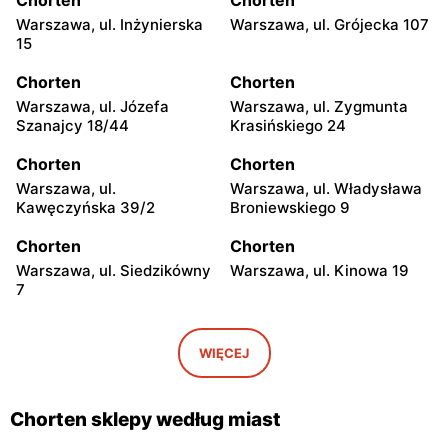
Chorten
Chorten
Warszawa, ul. Lazurowa
Warszawa, ul. Czerwonych
Warszawa, ul. Inżynierska
Warszawa, ul. Grójecka 107
183 lok. 91
Beretów 10
15
Chorten
Chorten
Chorten
Chorten
Warszawa, ul. Zambrowska
Warszawa, ul. Poprawna 70
Warszawa, ul. Józefa
Warszawa, ul. Zygmunta
8/10
Szanajcy 18/44
Krasińskiego 24
Chorten
Chorten
Chorten
Chorten
Warszawa, ul.
Warszawa, ul. Grójecka 107
Warszawa, ul.
Warszawa, ul. Władysława
Marszałkowska 20/22
Kawęczyńska 39/2
Broniewskiego 9
Chorten
Chorten
Chorten
Chorten
Warszawa, ul. Potockich 3
Warszawa, ul. Efraima
Warszawa, ul. Siedzikówny
Warszawa, ul. Kinowa 19
Schroegera 91
7
Chorten
Chorten
Chorten
Chorten
Warszawa, ul. Zygmunta
Warszawa, ul. Władysława
Warszawa, ul. Jana
Warszawa al. Stanów
WIĘCEJ
Krasińskiego 24
Tatarkiewicza 10a
Olbrachta 34
Zjednoczonych 32/U1
Chorten
Chorten
Chorten
Chorten
Chorten sklepy według miast
Warszawa, ul. Szaserów
Warszawa, ul. Puławska
Warszawa, ul. Franciszka
Warszawa, ul. Wejherowska