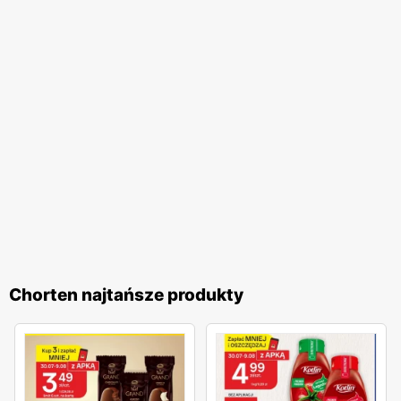
pomocną obsługę. Dodatkowo,
Chorten
regularnie
organizuje różnorodne akcje promocyjne, które często
nawiązują do polskich tradycji i świąt. Te inicjatywy
pozwalają klientom na udział w wyjątkowych
wydarzeniach i korzystanie z jeszcze atrakcyjniejszych
ofert. Programy lojalnościowe sieci umożliwiają zbieranie
punktów za zakupy, które następnie można wymieniać na
wartościowe nagrody. Sieć handlowa
Chorten
to idealne
miejsce dla wszystkich, którzy cenią sobie wysoką jakość
produktów, lokalny charakter oraz atrakcyjne
promocje
.
Regularnie wydawane
gazetki promocyjne
umożliwiają
klientom bieżące śledzenie najlepszych ofert, co czyni
Chorten najtańsze produkty
zakupy jeszcze bardziej opłacalnymi. Dzięki szerokiemu
asortymentowi oraz licznym udogodnieniom,
Chorten
jest
miejscem, które warto odwiedzać regularnie, ciesząc się
wygodą i korzyściami płynącymi z zakupów.