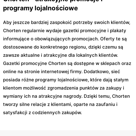
Warszawa, ul. Wiązana 7
Warszawa, ul. Inżynierska
programy lojalnościowe
15
Chorten
Chorten
Aby jeszcze bardziej zaspokoić potrzeby swoich klientów,
Warszawa, ul. Igańska
Warszawa, ul. Konotopska
Chorten regularnie wydaje gazetki promocyjne i plakaty
28\U4
1a\U5
informujące o obowiązujących promocjach. Oferty te są
Chorten
Chorten
dostosowane do konkretnego regionu, dzięki czemu są
Warszawa, ul. Barkocińska
Warszawa, ul. Bartnicza 13
zawsze aktualne i atrakcyjne dla lokalnych klientów.
6
Gazetki promocyjne Chorten są dostępne w sklepach oraz
Chorten
Chorten
online na stronie internetowej firmy. Dodatkowo, sieć
Warszawa, ul. Brata Alberta
Warszawa, ul. Gen.
posiada różne programy lojalnościowe, które dają stałym
15
Waleriana Czumy 6a
klientom możliwość zgromadzenia punktów za zakupy i
Chorten
Chorten
wymiany ich na atrakcyjne nagrody. Dzięki temu, Chorten
Warszawa, ul.
Warszawa, ul. Z.
tworzy silne relacje z klientami, oparte na zaufaniu i
Krasnobrodzka 11
Romaszewskiego 4c
satysfakcji z codziennych zakupów.
Chorten
Chorten
Warszawa, ul. Wał
Warszawa, ul. Archimedesa
Miedzeszyński 177k
3/4u-32