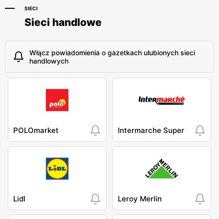
SIECI
Chorten
Chorten
Sieci handlowe
Warszawa al. Jana Pawła II
Warszawa, ul. Siennicka
52/54/154
6/18
Włącz powiadomienia o gazetkach ulubionych sieci
Chorten
Chorten
handlowych
Warszawa, ul. Sulejkowska
Warszawa, ul. Józefa
56/58/U-9a
Szanajcy 18/44
Chorten
Warszawa, ul. Franciszka
Żymirskiego 7/168u
POLOmarket
Intermarche Super
Lidl
Leroy Merlin