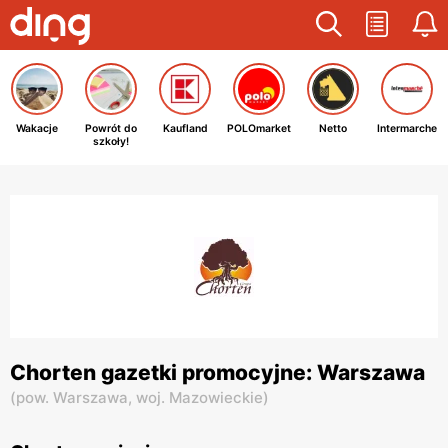
Wakacje
Powrót do
Kaufland
POLOmarket
Netto
Intermarche
szkoły!
Chorten gazetki promocyjne: Warszawa
(
pow. Warszawa,
woj. Mazowieckie
)