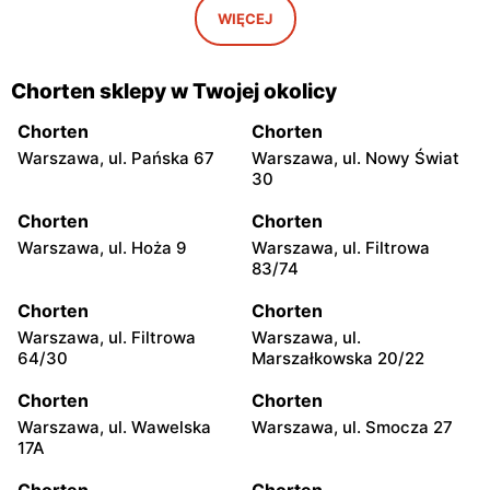
Warszawa, ul. Smocza 27
Warszawa, ul. Radiowa 18
WIĘCEJ
Chorten
Chorten
Warszawa, ul. Trocka 10D
Warszawa, ul. Kwitnąca 14
Chorten sklepy w Twojej okolicy
Chorten
Chorten
Chorten
Chorten
Warszawa, ul. Górczewska
Warszawa, ul. Wejherowska
Warszawa, ul. Pańska 67
Warszawa, ul. Nowy Świat
229
20
30
Chorten
Chorten
Chorten
Chorten
Warszawa, ul. Nowy Świat
Warszawa, ul. Remiszewska
Warszawa, ul. Hoża 9
Warszawa, ul. Filtrowa
30
1 lok. 8A
83/74
Chorten
Chorten
Chorten
Chorten
Warszawa, ul. Patriotów
Warszawa, ul. Wawelska
Warszawa, ul. Filtrowa
Warszawa, ul.
129
17A
64/30
Marszałkowska 20/22
Chorten
Chorten
Chorten
Chorten
Warszawa, ul. Synów Pułku
Warszawa, ul. Heroldów
Warszawa, ul. Wawelska
Warszawa, ul. Smocza 27
15c
19d lok. 11
17A
Chorten
Chorten