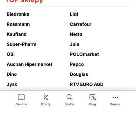
Biedronka
Lidl
Rossmann
Carrefour
Kaufland
Netto
Super-Pharm
Jula
OBI
POLOmarket
Auchan Hipermarket
Pepco
Dino
Douglas
Jysk
RTV EURO AGD
Action
Media Expert
Deichmann
Media Markt
Gazetki
Oferty
Szukaj
Blog
Więcej
Ding.pl to serwis internetowy prezentujący
gazetki promocyjne
oraz
katalogi
sklepów i dużych sieci handlowych. Dzięki
geolokalizacji otrzymasz przede wszystkim oferty sklepów, z