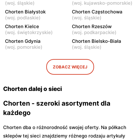
Chorten
Chorten
(
woj. śląskie
)
(
woj. kujawsko-pomorskie
)
Warszawa, ul. Gen. Romana
Warszawa, ul. Wrocławska
Chorten Białystok
Chorten Częstochowa
Abrahama 7a
27 lok.100/103
(
woj. podlaskie
)
(
woj. śląskie
)
Chorten
Chorten Kielce
Chorten
Chorten Rzeszów
(
woj. świętokrzyskie
)
(
woj. podkarpackie
)
Warszawa, ul. Wrocławska
Warszawa, ul. Synów Pułku
18/1a
15c
Chorten Gdynia
Chorten Bielsko-Biała
(
woj. pomorskie
)
(
woj. śląskie
)
Chorten
Chorten
Warszawa, ul. Gwiaździsta
Warszawa, ul. Radiowa 18
29a
ZOBACZ WIĘCEJ
Chorten
Chorten
Warszawa, ul. Władysława
Warszawa, ul. Górczewska
Chorten dalej o sieci
Tatarkiewicza 10a
229
Chorten - szeroki asortyment dla
każdego
Chorten dba o różnorodność swojej oferty. Na półkach
sklepów tej sieci znajdziemy różnego rodzaju artykuły