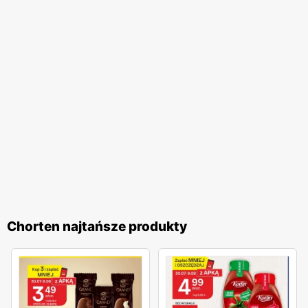
pomocną obsługę. Dodatkowo,
Chorten
regularnie
organizuje różnorodne akcje promocyjne, które często
nawiązują do polskich tradycji i świąt. Te inicjatywy
pozwalają klientom na udział w wyjątkowych
wydarzeniach i korzystanie z jeszcze atrakcyjniejszych
ofert. Programy lojalnościowe sieci umożliwiają zbieranie
punktów za zakupy, które następnie można wymieniać na
wartościowe nagrody. Sieć handlowa
Chorten
to idealne
miejsce dla wszystkich, którzy cenią sobie wysoką jakość
produktów, lokalny charakter oraz atrakcyjne
promocje
.
Regularnie wydawane
gazetki promocyjne
umożliwiają
klientom bieżące śledzenie najlepszych ofert, co czyni
Chorten najtańsze produkty
zakupy jeszcze bardziej opłacalnymi. Dzięki szerokiemu
asortymentowi oraz licznym udogodnieniom,
Chorten
jest
miejscem, które warto odwiedzać regularnie, ciesząc się
wygodą i korzyściami płynącymi z zakupów.