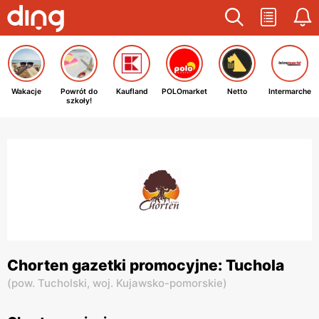
Wakacje
Powrót do
Kaufland
POLOmarket
Netto
Intermarche
szkoły!
Chorten gazetki promocyjne: Tuchola
(
pow. Tucholski,
woj. Kujawsko-pomorskie
)