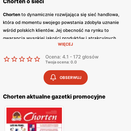
Chorten o sieci
Chorten
to dynamicznie rozwijająca się sieć handlowa,
która od momentu swojego powstania zdobyła uznanie
wśród polskich klientów. Jej obecność na rynku to
gwarancja wysokiej jakości produktów i atrakcyjnych
WIĘCEJ
niskich cen
. Sklepy
Chorten
zlokalizowane są głównie w
północno-wschodniej Polsce, a ich oferta obejmuje szeroki
Ocena: 4.1 - 172 głosów
wachlarz artykułów spożywczych oraz przemysłowych,
Twoja ocena: 0.0
dostosowanych do potrzeb codziennego życia. Kluczowym
elementem strategii marketingowej sieci
Chorten
są
OBSERWUJ
regularnie wydawane
gazetki promocyjne
, które stanowią
cenne źródło informacji o bieżących
promocjach
i
Chorten aktualne gazetki promocyjne
zniżkach.
Gazetki promocyjne
ukazują się co dwa
tygodnie, umożliwiając klientom bieżące śledzenie
atrakcyjnych ofert oraz planowanie zakupów w sposób
ekonomiczny. Zawartość
gazetek
obejmuje szeroki