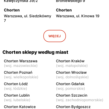
Kawęczyńska 39/2
Broniewskiego 9
Chorten
Chorten
Warszawa, ul. Siedzikówny
Warszawa, ul. Kinowa 19
7
Chorten
Chorten
Warszawa, ul. Jana
Warszawa al. Stanów
WIĘCEJ
Olbrachta 34
Zjednoczonych 32/U1
Chorten
Chorten
Chorten sklepy według miast
Warszawa, ul. Franciszka
Warszawa, ul. Wejherowska
Żymirskiego 7/168u
20
Chorten Warszawa
Chorten Kraków
(
woj. mazowieckie
)
(
woj. małopolskie
)
Chorten
Chorten
Chorten Poznań
Chorten Wrocław
Warszawa, ul. Siennicka
Warszawa, ul. Barkocińska
(
woj. wielkopolskie
)
(
woj. dolnośląskie
)
6/18
6
Chorten Łódź
Chorten Gdańsk
(
woj. łódzkie
)
(
woj. pomorskie
)
Chorten
Chorten
Chorten Lublin
Chorten Szczecin
Warszawa, ul. Igańska
Warszawa, ul. Trocka 10D
(
woj. lubelskie
)
(
woj. zachodniopomorskie
)
28\U4
Chorten Katowice
Chorten Bydgoszcz