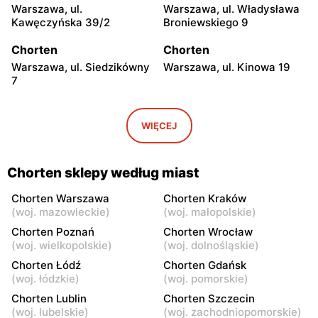
Warszawa, ul.
Warszawa, ul. Władysława
Kawęczyńska 39/2
Broniewskiego 9
Chorten
Chorten
Warszawa, ul. Siedzikówny
Warszawa, ul. Kinowa 19
7
Chorten
Chorten
Warszawa, ul. Jana
Warszawa al. Stanów
WIĘCEJ
Olbrachta 34
Zjednoczonych 32/U1
Chorten
Chorten
Chorten sklepy według miast
Warszawa, ul. Franciszka
Warszawa, ul. Wejherowska
Żymirskiego 7/168u
20
Chorten Warszawa
Chorten Kraków
(
woj. mazowieckie
)
(
woj. małopolskie
)
Chorten
Chorten
Chorten Poznań
Chorten Wrocław
Warszawa, ul. Siennicka
Warszawa, ul. Barkocińska
(
woj. wielkopolskie
)
(
woj. dolnośląskie
)
6/18
6
Chorten Łódź
Chorten Gdańsk
(
woj. łódzkie
)
(
woj. pomorskie
)
Chorten
Chorten
Chorten Lublin
Chorten Szczecin
Warszawa, ul. Igańska
Warszawa, ul. Trocka 10D
(
woj. lubelskie
)
(
woj. zachodniopomorskie
)
28\U4