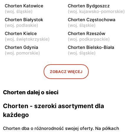
Chorten Katowice
Chorten Bydgoszcz
Chorten
Chorten
(
woj. śląskie
)
(
woj. kujawsko-pomorskie
)
Warszawa, ul. Gen. Romana
Warszawa, ul. Wrocławska
Chorten Białystok
Chorten Częstochowa
Abrahama 7a
27 lok.100/103
(
woj. podlaskie
)
(
woj. śląskie
)
Chorten
Chorten Kielce
Chorten
Chorten Rzeszów
(
woj. świętokrzyskie
)
(
woj. podkarpackie
)
Warszawa, ul. Wrocławska
Warszawa, ul. Synów Pułku
18/1a
15c
Chorten Gdynia
Chorten Bielsko-Biała
(
woj. pomorskie
)
(
woj. śląskie
)
Chorten
Chorten
Warszawa, ul. Gwiaździsta
Warszawa, ul. Radiowa 18
29a
ZOBACZ WIĘCEJ
Chorten
Chorten
Warszawa, ul. Władysława
Warszawa, ul. Górczewska
Chorten dalej o sieci
Tatarkiewicza 10a
229
Chorten - szeroki asortyment dla
każdego
Chorten dba o różnorodność swojej oferty. Na półkach