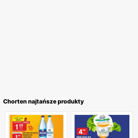
pomocną obsługę. Dodatkowo,
Chorten
regularnie
organizuje różnorodne akcje promocyjne, które często
nawiązują do polskich tradycji i świąt. Te inicjatywy
pozwalają klientom na udział w wyjątkowych
wydarzeniach i korzystanie z jeszcze atrakcyjniejszych
ofert. Programy lojalnościowe sieci umożliwiają zbieranie
punktów za zakupy, które następnie można wymieniać na
wartościowe nagrody. Sieć handlowa
Chorten
to idealne
miejsce dla wszystkich, którzy cenią sobie wysoką jakość
produktów, lokalny charakter oraz atrakcyjne
promocje
.
Regularnie wydawane
gazetki promocyjne
umożliwiają
klientom bieżące śledzenie najlepszych ofert, co czyni
Chorten najtańsze produkty
zakupy jeszcze bardziej opłacalnymi. Dzięki szerokiemu
asortymentowi oraz licznym udogodnieniom,
Chorten
jest
miejscem, które warto odwiedzać regularnie, ciesząc się
wygodą i korzyściami płynącymi z zakupów.