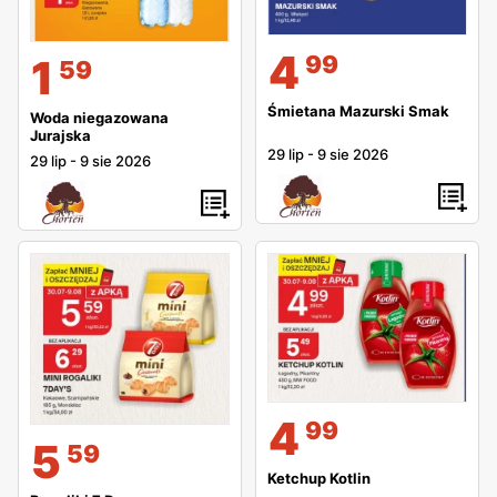
4
99
1
59
Śmietana Mazurski Smak
Woda niegazowana
Jurajska
29 lip
-
9 sie 2026
29 lip
-
9 sie 2026
4
99
5
59
Ketchup Kotlin