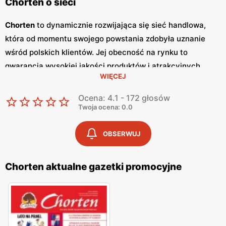
Chorten o sieci
Chorten
to dynamicznie rozwijająca się sieć handlowa,
która od momentu swojego powstania zdobyła uznanie
wśród polskich klientów. Jej obecność na rynku to
gwarancja wysokiej jakości produktów i atrakcyjnych
WIĘCEJ
niskich cen
. Sklepy
Chorten
zlokalizowane są głównie w
północno-wschodniej Polsce, a ich oferta obejmuje szeroki
Ocena: 4.1 - 172 głosów
wachlarz artykułów spożywczych oraz przemysłowych,
Twoja ocena: 0.0
dostosowanych do potrzeb codziennego życia. Kluczowym
elementem strategii marketingowej sieci
Chorten
są
OBSERWUJ
regularnie wydawane
gazetki promocyjne
, które stanowią
cenne źródło informacji o bieżących
promocjach
i
Chorten aktualne gazetki promocyjne
zniżkach.
Gazetki promocyjne
ukazują się co dwa
tygodnie, umożliwiając klientom bieżące śledzenie
atrakcyjnych ofert oraz planowanie zakupów w sposób
ekonomiczny. Zawartość
gazetek
obejmuje szeroki