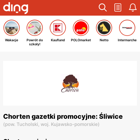
Wakacje
Powrót do
Kaufland
POLOmarket
Netto
Intermarche
szkoły!
Chorten gazetki promocyjne: Śliwice
(
pow. Tucholski,
woj. Kujawsko-pomorskie
)