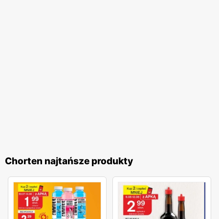
pomocną obsługę. Dodatkowo,
Chorten
regularnie
organizuje różnorodne akcje promocyjne, które często
nawiązują do polskich tradycji i świąt. Te inicjatywy
pozwalają klientom na udział w wyjątkowych
wydarzeniach i korzystanie z jeszcze atrakcyjniejszych
ofert. Programy lojalnościowe sieci umożliwiają zbieranie
punktów za zakupy, które następnie można wymieniać na
wartościowe nagrody. Sieć handlowa
Chorten
to idealne
miejsce dla wszystkich, którzy cenią sobie wysoką jakość
produktów, lokalny charakter oraz atrakcyjne
promocje
.
Regularnie wydawane
gazetki promocyjne
umożliwiają
klientom bieżące śledzenie najlepszych ofert, co czyni
Chorten najtańsze produkty
zakupy jeszcze bardziej opłacalnymi. Dzięki szerokiemu
asortymentowi oraz licznym udogodnieniom,
Chorten
jest
miejscem, które warto odwiedzać regularnie, ciesząc się
wygodą i korzyściami płynącymi z zakupów.