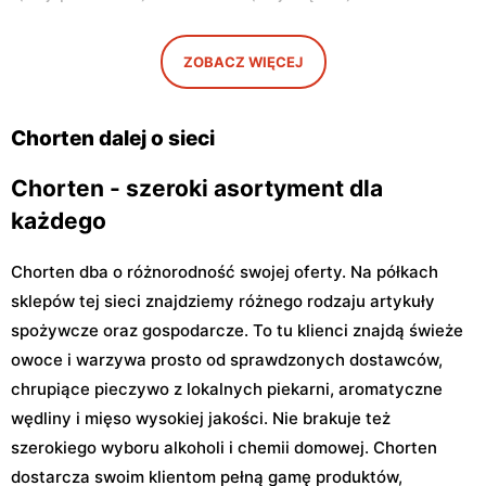
Chorten
Chorten
Warszawa, ul. Gwiaździsta
Warszawa, ul. Radiowa 18
29a
ZOBACZ WIĘCEJ
Chorten
Chorten
Warszawa, ul. Władysława
Warszawa, ul. Górczewska
Chorten dalej o sieci
Tatarkiewicza 10a
229
Chorten - szeroki asortyment dla
każdego
Chorten dba o różnorodność swojej oferty. Na półkach
sklepów tej sieci znajdziemy różnego rodzaju artykuły
spożywcze oraz gospodarcze. To tu klienci znajdą świeże
owoce i warzywa prosto od sprawdzonych dostawców,
chrupiące pieczywo z lokalnych piekarni, aromatyczne
wędliny i mięso wysokiej jakości. Nie brakuje też
szerokiego wyboru alkoholi i chemii domowej. Chorten
dostarcza swoim klientom pełną gamę produktów,