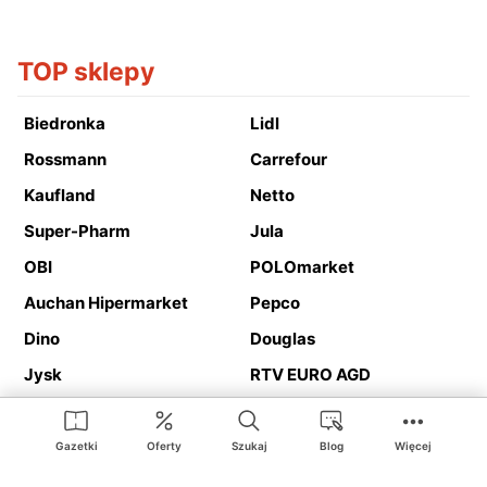
TOP sklepy
Biedronka
Lidl
Rossmann
Carrefour
Kaufland
Netto
Super-Pharm
Jula
OBI
POLOmarket
Auchan Hipermarket
Pepco
Dino
Douglas
Jysk
RTV EURO AGD
Action
Media Expert
Deichmann
Media Markt
Gazetki
Oferty
Szukaj
Blog
Więcej