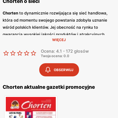
Chorten o sieci
Chorten
to dynamicznie rozwijająca się sieć handlowa,
która od momentu swojego powstania zdobyła uznanie
wśród polskich klientów. Jej obecność na rynku to
gwarancja wysokiej jakości produktów i atrakcyjnych
WIĘCEJ
niskich cen
. Sklepy
Chorten
zlokalizowane są głównie w
północno-wschodniej Polsce, a ich oferta obejmuje szeroki
Ocena: 4.1 - 172 głosów
wachlarz artykułów spożywczych oraz przemysłowych,
Twoja ocena: 0.0
dostosowanych do potrzeb codziennego życia. Kluczowym
elementem strategii marketingowej sieci
Chorten
są
OBSERWUJ
regularnie wydawane
gazetki promocyjne
, które stanowią
cenne źródło informacji o bieżących
promocjach
i
Chorten aktualne gazetki promocyjne
zniżkach.
Gazetki promocyjne
ukazują się co dwa
tygodnie, umożliwiając klientom bieżące śledzenie
atrakcyjnych ofert oraz planowanie zakupów w sposób
ekonomiczny. Zawartość
gazetek
obejmuje szeroki