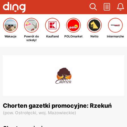
Wakacje
Powrót do
Kaufland
POLOmarket
Netto
Intermarche
szkoły!
Chorten gazetki promocyjne: Rzekuń
(
pow. Ostrołęcki,
woj. Mazowieckie
)