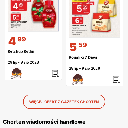
4
99
5
59
Ketchup Kotlin
Rogaliki 7 Days
29 lip
-
9 sie 2026
29 lip
-
9 sie 2026
WIĘCEJ OFERT Z GAZETEK CHORTEN
Chorten wiadomości handlowe