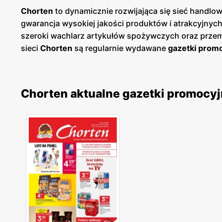
Chorten
to dynamicznie rozwijająca się sieć handlo
gwarancja wysokiej jakości produktów i atrakcyjnyc
szeroki wachlarz artykułów spożywczych oraz prze
sieci
Chorten
są regularnie wydawane
gazetki prom
ukazują się co dwa tygodnie, umożliwiając kliento
obejmuje szeroki asortyment produktów spożywczy
zarządzaniu budżetem domowym. Warto podkreślić,
Chorten aktualne gazetki promocy
dostawcami, co pozwala na oferowanie klientom śwież
znajduje odzwierciedlenie w ofercie sklepów, gdzie 
wygodne i przyjazne zakupy. Sklepy sieci są przestr
Sieć dba również o komfort swoich klientów, oferując
Dodatkowo,
Chorten
regularnie organizuje różnorodn
udział w wyjątkowych wydarzeniach i korzystanie z j
następnie można wymieniać na wartościowe nagrod
lokalny charakter oraz atrakcyjne
promocje
. Regula
jeszcze bardziej opłacalnymi. Dzięki szerokiemu a
wygodą i korzyściami płynącymi z zakupów.