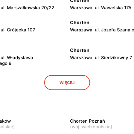
Chorten
ul. Marszałkowska 20/22
Warszawa, ul. Wawelska 17A
Chorten
ul. Grójecka 107
Warszawa, ul. Józefa Szanaj
Chorten
ul. Władysława
Warszawa, ul. Siedzikówny 7
ego 9
Chorten
WIĘCEJ
al. Stanów Zjednoczonych
Warszawa, ul. Franciszka Ży
7/168u
Chorten
ul. Barkocińska 6
Warszawa, ul. Igańska 28\U4
raków
Chorten Poznań
olskie
)
(
woj. wielkopolskie
)
Chorten