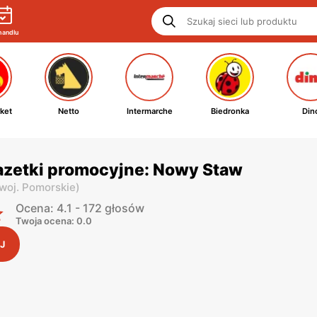
handlu
ket
Netto
Intermarche
Biedronka
Din
azetki promocyjne: Nowy Staw
woj. Pomorskie
)
Ocena: 4.1 - 172 głosów
Twoja ocena: 0.0
J