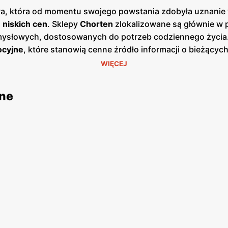
wa, która od momentu swojego powstania zdobyła uznanie w
h
niskich cen
. Sklepy
Chorten
zlokalizowane są głównie w p
mysłowych, dostosowanych do potrzeb codziennego życia.
ocyjne
, które stanowią cenne źródło informacji o bieżącyc
m bieżące śledzenie atrakcyjnych ofert oraz planowanie 
WIĘCEJ
ch, chemicznych oraz artykułów gospodarstwa domowego,
 że
Chorten
kładzie duży nacisk na wspieranie lokalnych 
jne
ych i wysokiej jakości produktów, a jednocześnie przyczy
klienci mogą znaleźć produkty od polskich rolników i prod
onne i dobrze zorganizowane, co ułatwia poruszanie się po
 liczne udogodnienia, takie jak szerokie aleje, wygodne p
e akcje promocyjne, które często nawiązują do polskich tra
eszcze atrakcyjniejszych ofert. Programy lojalnościowe sie
y. Sieć handlowa
Chorten
to idealne miejsce dla wszystkic
rnie wydawane
gazetki promocyjne
umożliwiają klientom bi
sortymentowi oraz licznym udogodnieniom,
Chorten
jest mie