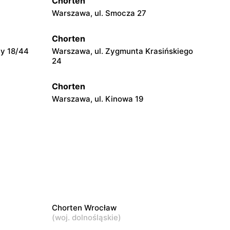
Chorten
Warszawa, ul. Smocza 27
Chorten
cy 18/44
Warszawa, ul. Zygmunta Krasińskiego
24
Chorten
Warszawa, ul. Kinowa 19
Chorten
mirskiego
Warszawa, ul. Wejherowska 20
Chorten
Warszawa, ul. Trocka 10D
Chorten Wrocław
(
woj. dolnośląskie
)
Chorten