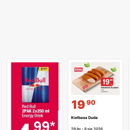
19
90
Kiełbasa Duda
29 lip
-
9 sie 2026