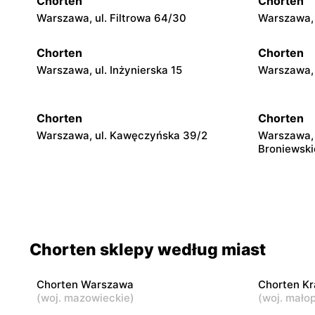
Chorten
Chorten
Warszawa, ul. Filtrowa 64/30
Warszawa, 
Chorten
Chorten
Warszawa, ul. Inżynierska 15
Warszawa, 
Chorten
Chorten
Warszawa, ul. Kawęczyńska 39/2
Warszawa, 
Broniewski
Chorten
Chorten
Warszawa, ul. Jana Olbrachta 34
Warszawa 
32/U1
Chorten sklepy według miast
Chorten
Chorten
Warszawa, ul. Siennicka 6/18
Warszawa, 
Chorten Warszawa
Chorten K
(
woj. mazowieckie
)
(
woj. małop
Chorten
Chorten