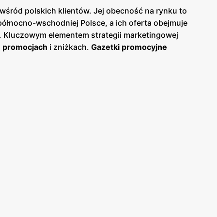
śród polskich klientów. Jej obecność na rynku to
ółnocno-wschodniej Polsce, a ich oferta obejmuje
 Kluczowym elementem strategii marketingowej
h
promocjach
i zniżkach.
Gazetki promocyjne
zakupów w sposób ekonomiczny. Zawartość
gazetek
 co czyni je niezbędnym narzędziem w codziennym
producentów. Sieć współpracuje z regionalnymi
nia się do rozwoju lokalnej gospodarki. To podejście
ucentów.
Chorten
to również miejsce, które zapewnia
 nich i szybkie znajdowanie potrzebnych artykułów.
arkingi oraz przyjazną i pomocną obsługę.
dycji i świąt. Te inicjatywy pozwalają klientom na
ci umożliwiają zbieranie punktów za zakupy, które
h, którzy cenią sobie wysoką jakość produktów,
eżące śledzenie najlepszych ofert, co czyni zakupy
jscem, które warto odwiedzać regularnie, ciesząc się