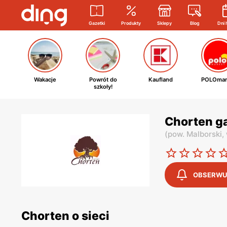
Gazetki
Produkty
Sklepy
Blog
Dni 
Wakacje
Powrót do
Kaufland
POLOmar
szkoły!
Chorten g
(
pow. Malborski,
OBSERWU
Chorten o sieci