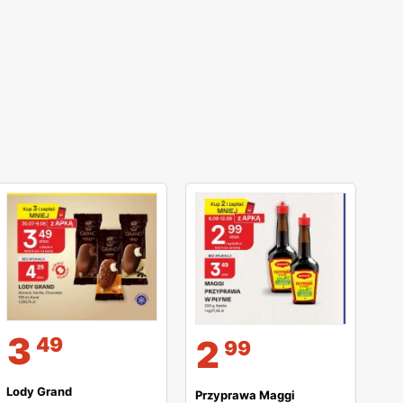
3
2
49
99
Lody Grand
Przyprawa Maggi