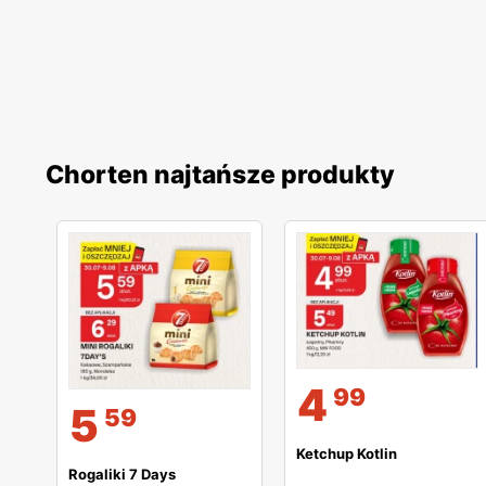
Chorten najtańsze produkty
4
99
5
59
Ketchup Kotlin
Rogaliki 7 Days