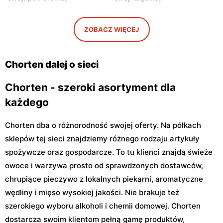
Chorten
Chorten
Warszawa, ul. Gwiaździsta
Warszawa, ul. Radiowa 18
29a
ZOBACZ WIĘCEJ
Chorten
Chorten
Warszawa, ul. Władysława
Warszawa, ul. Górczewska
Chorten dalej o sieci
Tatarkiewicza 10a
229
Chorten - szeroki asortyment dla
każdego
Chorten dba o różnorodność swojej oferty. Na półkach
sklepów tej sieci znajdziemy różnego rodzaju artykuły
spożywcze oraz gospodarcze. To tu klienci znajdą świeże
owoce i warzywa prosto od sprawdzonych dostawców,
chrupiące pieczywo z lokalnych piekarni, aromatyczne
wędliny i mięso wysokiej jakości. Nie brakuje też
szerokiego wyboru alkoholi i chemii domowej. Chorten
dostarcza swoim klientom pełną gamę produktów,