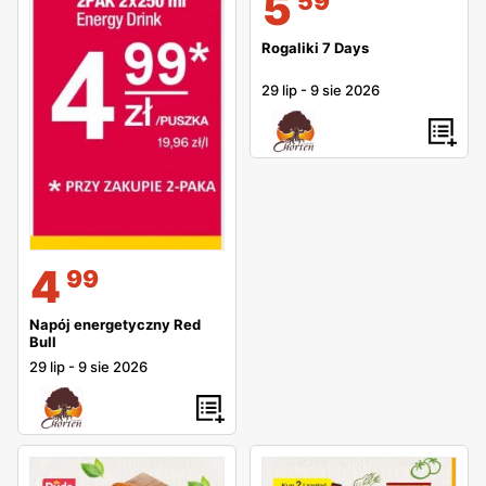
5
59
Rogaliki 7 Days
29 lip
-
9 sie 2026
4
99
Napój energetyczny Red
Bull
29 lip
-
9 sie 2026