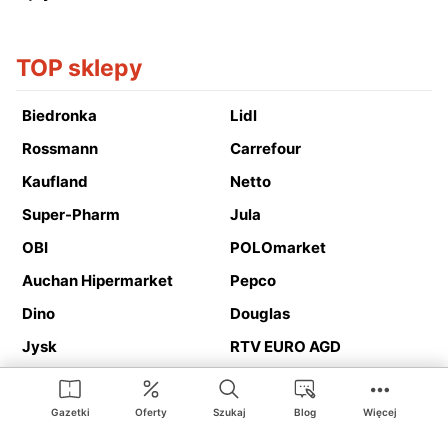
TOP sklepy
Biedronka
Lidl
Rossmann
Carrefour
Kaufland
Netto
Super-Pharm
Jula
OBI
POLOmarket
Auchan Hipermarket
Pepco
Dino
Douglas
Jysk
RTV EURO AGD
Action
Media Expert
Deichmann
Media Markt
Gazetki
Oferty
Szukaj
Blog
Więcej