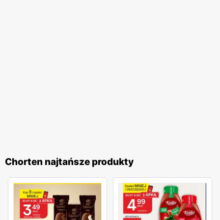
pomocną obsługę. Dodatkowo,
Chorten
regularnie
organizuje różnorodne akcje promocyjne, które często
nawiązują do polskich tradycji i świąt. Te inicjatywy
pozwalają klientom na udział w wyjątkowych
wydarzeniach i korzystanie z jeszcze atrakcyjniejszych
ofert. Programy lojalnościowe sieci umożliwiają zbieranie
punktów za zakupy, które następnie można wymieniać na
wartościowe nagrody. Sieć handlowa
Chorten
to idealne
miejsce dla wszystkich, którzy cenią sobie wysoką jakość
produktów, lokalny charakter oraz atrakcyjne
promocje
.
Regularnie wydawane
gazetki promocyjne
umożliwiają
klientom bieżące śledzenie najlepszych ofert, co czyni
Chorten najtańsze produkty
zakupy jeszcze bardziej opłacalnymi. Dzięki szerokiemu
asortymentowi oraz licznym udogodnieniom,
Chorten
jest
miejscem, które warto odwiedzać regularnie, ciesząc się
wygodą i korzyściami płynącymi z zakupów.