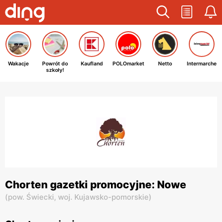
Wakacje
Powrót do
Kaufland
POLOmarket
Netto
Intermarche
szkoły!
Chorten gazetki promocyjne: Nowe
(
pow. Świecki,
woj. Kujawsko-pomorskie
)