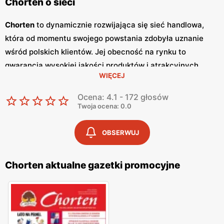
Chorten o sieci
Chorten
to dynamicznie rozwijająca się sieć handlowa,
która od momentu swojego powstania zdobyła uznanie
wśród polskich klientów. Jej obecność na rynku to
gwarancja wysokiej jakości produktów i atrakcyjnych
WIĘCEJ
niskich cen
. Sklepy
Chorten
zlokalizowane są głównie w
północno-wschodniej Polsce, a ich oferta obejmuje szeroki
Ocena: 4.1 - 172 głosów
wachlarz artykułów spożywczych oraz przemysłowych,
Twoja ocena: 0.0
dostosowanych do potrzeb codziennego życia. Kluczowym
elementem strategii marketingowej sieci
Chorten
są
OBSERWUJ
regularnie wydawane
gazetki promocyjne
, które stanowią
cenne źródło informacji o bieżących
promocjach
i
Chorten aktualne gazetki promocyjne
zniżkach.
Gazetki promocyjne
ukazują się co dwa
tygodnie, umożliwiając klientom bieżące śledzenie
atrakcyjnych ofert oraz planowanie zakupów w sposób
ekonomiczny. Zawartość
gazetek
obejmuje szeroki