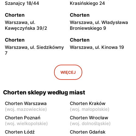
Szanajcy 18/44
Krasińskiego 24
Chorten
Chorten
Warszawa, ul.
Warszawa, ul. Władysława
Kawęczyńska 39/2
Broniewskiego 9
Chorten
Chorten
Warszawa, ul. Siedzikówny
Warszawa, ul. Kinowa 19
7
Chorten
Chorten
Warszawa, ul. Jana
Warszawa al. Stanów
WIĘCEJ
Olbrachta 34
Zjednoczonych 32/U1
Chorten
Chorten
Chorten sklepy według miast
Warszawa, ul. Franciszka
Warszawa, ul. Wejherowska
Żymirskiego 7/168u
20
Chorten Warszawa
Chorten Kraków
(
woj. mazowieckie
)
(
woj. małopolskie
)
Chorten
Chorten
Chorten Poznań
Chorten Wrocław
Warszawa, ul. Siennicka
Warszawa, ul. Barkocińska
(
woj. wielkopolskie
)
(
woj. dolnośląskie
)
6/18
6
Chorten Łódź
Chorten Gdańsk