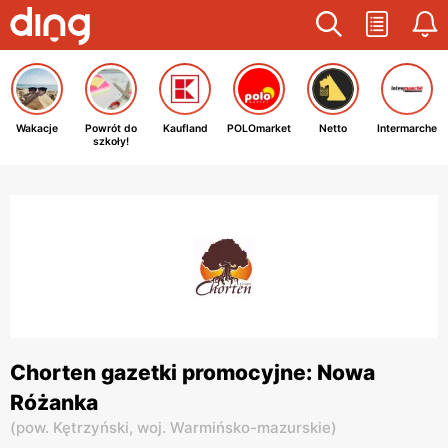
Wakacje
Powrót do
Kaufland
POLOmarket
Netto
Intermarche
szkoły!
Chorten gazetki promocyjne: Nowa
Różanka
(
pow. Kętrzyński,
woj. Warmińsko-mazurskie
)