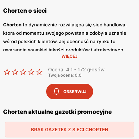
Chorten o sieci
Chorten
to dynamicznie rozwijająca się sieć handlowa,
która od momentu swojego powstania zdobyła uznanie
wśród polskich klientów. Jej obecność na rynku to
gwarancja wysokiej jakości produktów i atrakcyjnych
WIĘCEJ
niskich cen
. Sklepy
Chorten
zlokalizowane są głównie w
północno-wschodniej Polsce, a ich oferta obejmuje szeroki
Ocena: 4.1 - 172 głosów
wachlarz artykułów spożywczych oraz przemysłowych,
Twoja ocena: 0.0
dostosowanych do potrzeb codziennego życia. Kluczowym
elementem strategii marketingowej sieci
Chorten
są
OBSERWUJ
regularnie wydawane
gazetki promocyjne
, które stanowią
cenne źródło informacji o bieżących
promocjach
i
Chorten aktualne gazetki promocyjne
zniżkach.
Gazetki promocyjne
ukazują się co dwa
tygodnie, umożliwiając klientom bieżące śledzenie
BRAK GAZETEK Z SIECI CHORTEN
atrakcyjnych ofert oraz planowanie zakupów w sposób