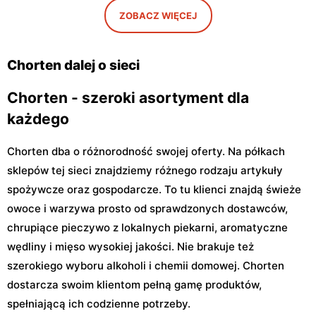
29a
ZOBACZ WIĘCEJ
Chorten
Chorten
Warszawa, ul. Władysława
Warszawa, ul. Górczewska
Chorten dalej o sieci
Tatarkiewicza 10a
229
Chorten - szeroki asortyment dla
każdego
Chorten dba o różnorodność swojej oferty. Na półkach
sklepów tej sieci znajdziemy różnego rodzaju artykuły
spożywcze oraz gospodarcze. To tu klienci znajdą świeże
owoce i warzywa prosto od sprawdzonych dostawców,
chrupiące pieczywo z lokalnych piekarni, aromatyczne
wędliny i mięso wysokiej jakości. Nie brakuje też
szerokiego wyboru alkoholi i chemii domowej. Chorten
dostarcza swoim klientom pełną gamę produktów,
spełniającą ich codzienne potrzeby.