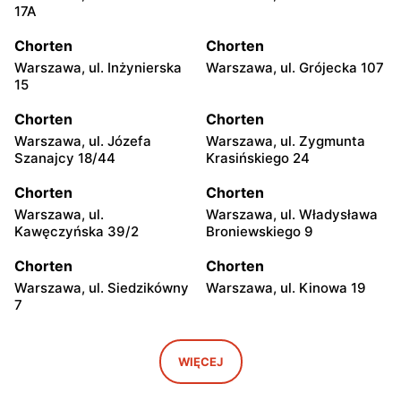
17A
Chorten
Chorten
Warszawa, ul. Inżynierska
Warszawa, ul. Grójecka 107
15
Chorten
Chorten
Warszawa, ul. Józefa
Warszawa, ul. Zygmunta
Szanajcy 18/44
Krasińskiego 24
Chorten
Chorten
Warszawa, ul.
Warszawa, ul. Władysława
Kawęczyńska 39/2
Broniewskiego 9
Chorten
Chorten
Warszawa, ul. Siedzikówny
Warszawa, ul. Kinowa 19
7
Chorten
Chorten
Warszawa, ul. Jana
Warszawa al. Stanów
WIĘCEJ
Olbrachta 34
Zjednoczonych 32/U1