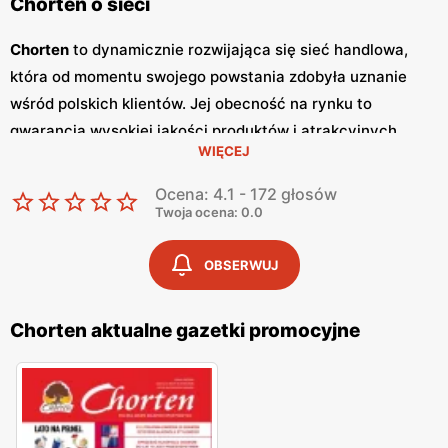
Chorten o sieci
Chorten
to dynamicznie rozwijająca się sieć handlowa,
która od momentu swojego powstania zdobyła uznanie
wśród polskich klientów. Jej obecność na rynku to
gwarancja wysokiej jakości produktów i atrakcyjnych
WIĘCEJ
niskich cen
. Sklepy
Chorten
zlokalizowane są głównie w
północno-wschodniej Polsce, a ich oferta obejmuje szeroki
Ocena: 4.1 - 172 głosów
wachlarz artykułów spożywczych oraz przemysłowych,
Twoja ocena: 0.0
dostosowanych do potrzeb codziennego życia. Kluczowym
elementem strategii marketingowej sieci
Chorten
są
OBSERWUJ
regularnie wydawane
gazetki promocyjne
, które stanowią
cenne źródło informacji o bieżących
promocjach
i
Chorten aktualne gazetki promocyjne
zniżkach.
Gazetki promocyjne
ukazują się co dwa
tygodnie, umożliwiając klientom bieżące śledzenie
atrakcyjnych ofert oraz planowanie zakupów w sposób
ekonomiczny. Zawartość
gazetek
obejmuje szeroki