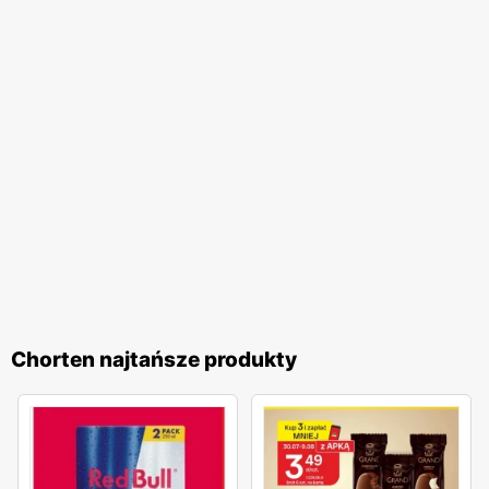
pomocną obsługę. Dodatkowo,
Chorten
regularnie
organizuje różnorodne akcje promocyjne, które często
nawiązują do polskich tradycji i świąt. Te inicjatywy
pozwalają klientom na udział w wyjątkowych
wydarzeniach i korzystanie z jeszcze atrakcyjniejszych
ofert. Programy lojalnościowe sieci umożliwiają zbieranie
punktów za zakupy, które następnie można wymieniać na
wartościowe nagrody. Sieć handlowa
Chorten
to idealne
miejsce dla wszystkich, którzy cenią sobie wysoką jakość
produktów, lokalny charakter oraz atrakcyjne
promocje
.
Regularnie wydawane
gazetki promocyjne
umożliwiają
klientom bieżące śledzenie najlepszych ofert, co czyni
Chorten najtańsze produkty
zakupy jeszcze bardziej opłacalnymi. Dzięki szerokiemu
asortymentowi oraz licznym udogodnieniom,
Chorten
jest
miejscem, które warto odwiedzać regularnie, ciesząc się
wygodą i korzyściami płynącymi z zakupów.