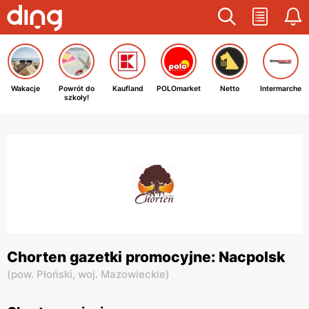
Wakacje
Powrót do
Kaufland
POLOmarket
Netto
Intermarche
szkoły!
Chorten gazetki promocyjne: Nacpolsk
(
pow. Płoński,
woj. Mazowieckie
)