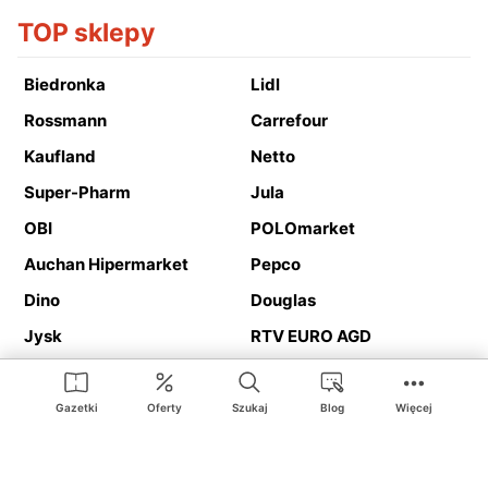
TOP sklepy
Biedronka
Lidl
Rossmann
Carrefour
Kaufland
Netto
Super-Pharm
Jula
OBI
POLOmarket
Auchan Hipermarket
Pepco
Dino
Douglas
Jysk
RTV EURO AGD
Action
Media Expert
Deichmann
Media Markt
Gazetki
Oferty
Szukaj
Blog
Więcej
Ding.pl to serwis internetowy prezentujący
gazetki promocyjne