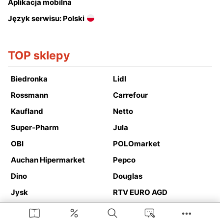
Aplikacja mobilna
Język serwisu: Polski
TOP sklepy
Biedronka
Lidl
Rossmann
Carrefour
Kaufland
Netto
Super-Pharm
Jula
OBI
POLOmarket
Auchan Hipermarket
Pepco
Dino
Douglas
Jysk
RTV EURO AGD
Action
Media Expert