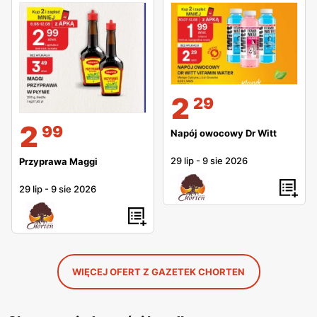
2
29
2
99
Napój owocowy Dr Witt
29 lip
-
9 sie 2026
Przyprawa Maggi
29 lip
-
9 sie 2026
WIĘCEJ OFERT Z GAZETEK CHORTEN