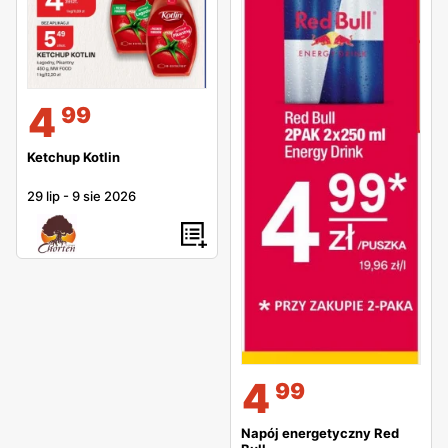
wygodą i korzyściami płynącymi z zakupów.
4
99
Ketchup Kotlin
29 lip
-
9 sie 2026
4
99
Napój energetyczny Red