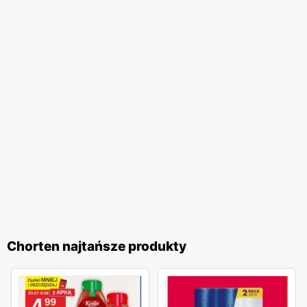
takie jak szerokie aleje, wygodne parkingi oraz przyjazną i
pomocną obsługę. Dodatkowo,
Chorten
regularnie
organizuje różnorodne akcje promocyjne, które często
nawiązują do polskich tradycji i świąt. Te inicjatywy
pozwalają klientom na udział w wyjątkowych
wydarzeniach i korzystanie z jeszcze atrakcyjniejszych
ofert. Programy lojalnościowe sieci umożliwiają zbieranie
punktów za zakupy, które następnie można wymieniać na
wartościowe nagrody. Sieć handlowa
Chorten
to idealne
miejsce dla wszystkich, którzy cenią sobie wysoką jakość
produktów, lokalny charakter oraz atrakcyjne
promocje
.
Regularnie wydawane
gazetki promocyjne
umożliwiają
klientom bieżące śledzenie najlepszych ofert, co czyni
Chorten najtańsze produkty
zakupy jeszcze bardziej opłacalnymi. Dzięki szerokiemu
asortymentowi oraz licznym udogodnieniom,
Chorten
jest
miejscem, które warto odwiedzać regularnie, ciesząc się