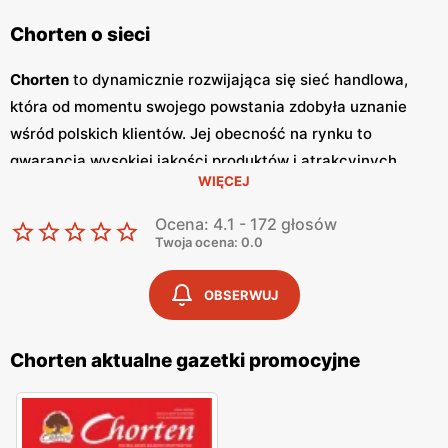
Chorten o sieci
Chorten
to dynamicznie rozwijająca się sieć handlowa,
która od momentu swojego powstania zdobyła uznanie
wśród polskich klientów. Jej obecność na rynku to
gwarancja wysokiej jakości produktów i atrakcyjnych
WIĘCEJ
niskich cen
. Sklepy
Chorten
zlokalizowane są głównie w
północno-wschodniej Polsce, a ich oferta obejmuje szeroki
Ocena: 4.1 - 172 głosów
wachlarz artykułów spożywczych oraz przemysłowych,
Twoja ocena: 0.0
dostosowanych do potrzeb codziennego życia. Kluczowym
elementem strategii marketingowej sieci
Chorten
są
OBSERWUJ
regularnie wydawane
gazetki promocyjne
, które stanowią
cenne źródło informacji o bieżących
promocjach
i
Chorten aktualne gazetki promocyjne
zniżkach.
Gazetki promocyjne
ukazują się co dwa
tygodnie, umożliwiając klientom bieżące śledzenie
atrakcyjnych ofert oraz planowanie zakupów w sposób