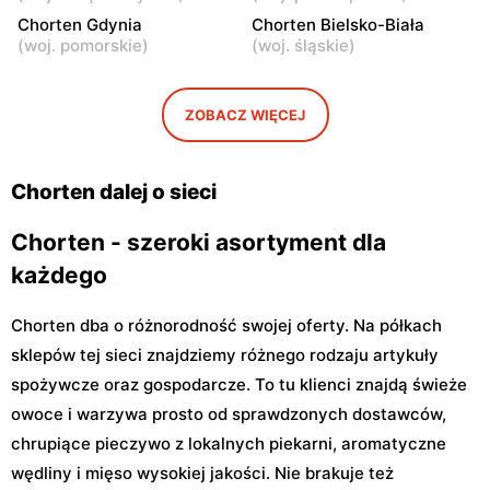
Warszawa, ul. Wrocławska
Warszawa, ul. Synów Pułku
18/1a
15c
Chorten Gdynia
Chorten Bielsko-Biała
(
woj. pomorskie
)
(
woj. śląskie
)
Chorten
Chorten
Warszawa, ul. Gwiaździsta
Warszawa, ul. Radiowa 18
29a
ZOBACZ WIĘCEJ
Chorten
Chorten
Warszawa, ul. Władysława
Warszawa, ul. Górczewska
Chorten dalej o sieci
Tatarkiewicza 10a
229
Chorten - szeroki asortyment dla
każdego
Chorten dba o różnorodność swojej oferty. Na półkach
sklepów tej sieci znajdziemy różnego rodzaju artykuły
spożywcze oraz gospodarcze. To tu klienci znajdą świeże
owoce i warzywa prosto od sprawdzonych dostawców,
chrupiące pieczywo z lokalnych piekarni, aromatyczne
wędliny i mięso wysokiej jakości. Nie brakuje też