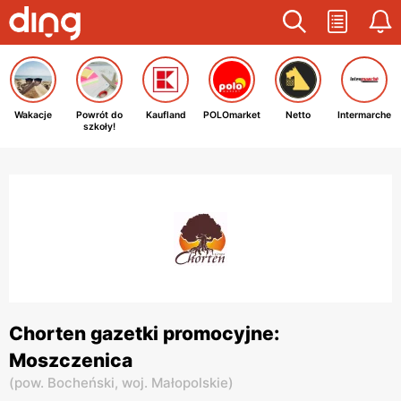
Wakacje
Powrót do
Kaufland
POLOmarket
Netto
Intermarche
szkoły!
Chorten gazetki promocyjne:
Moszczenica
(
pow. Bocheński,
woj. Małopolskie
)