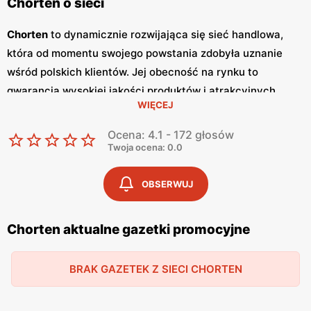
Chorten o sieci
Chorten
to dynamicznie rozwijająca się sieć handlowa,
która od momentu swojego powstania zdobyła uznanie
wśród polskich klientów. Jej obecność na rynku to
gwarancja wysokiej jakości produktów i atrakcyjnych
WIĘCEJ
niskich cen
. Sklepy
Chorten
zlokalizowane są głównie w
północno-wschodniej Polsce, a ich oferta obejmuje szeroki
Ocena: 4.1 - 172 głosów
wachlarz artykułów spożywczych oraz przemysłowych,
Twoja ocena: 0.0
dostosowanych do potrzeb codziennego życia. Kluczowym
elementem strategii marketingowej sieci
Chorten
są
OBSERWUJ
regularnie wydawane
gazetki promocyjne
, które stanowią
cenne źródło informacji o bieżących
promocjach
i
Chorten aktualne gazetki promocyjne
zniżkach.
Gazetki promocyjne
ukazują się co dwa
tygodnie, umożliwiając klientom bieżące śledzenie
BRAK GAZETEK Z SIECI CHORTEN
atrakcyjnych ofert oraz planowanie zakupów w sposób
ekonomiczny. Zawartość
gazetek
obejmuje szeroki