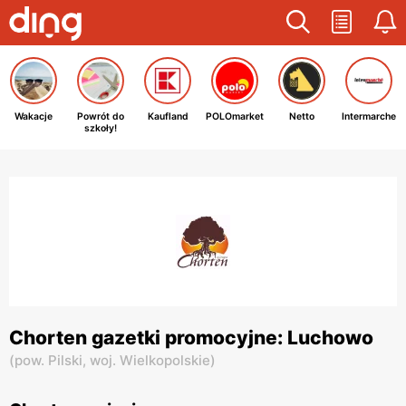
Wakacje
Powrót do
Kaufland
POLOmarket
Netto
Intermarche
szkoły!
Chorten gazetki promocyjne: Luchowo
(
pow. Pilski,
woj. Wielkopolskie
)