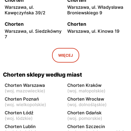
Warszawa, ul.
Warszawa, ul. Władysława
Kawęczyńska 39/2
Broniewskiego 9
Chorten
Chorten
Warszawa, ul. Siedzikówny
Warszawa, ul. Kinowa 19
7
Chorten
Chorten
Warszawa, ul. Jana
Warszawa al. Stanów
WIĘCEJ
Olbrachta 34
Zjednoczonych 32/U1
Chorten
Chorten
Chorten sklepy według miast
Warszawa, ul. Franciszka
Warszawa, ul. Wejherowska
Żymirskiego 7/168u
20
Chorten Warszawa
Chorten Kraków
(
woj. mazowieckie
)
(
woj. małopolskie
)
Chorten
Chorten
Chorten Poznań
Chorten Wrocław
Warszawa, ul. Siennicka
Warszawa, ul. Barkocińska
(
woj. wielkopolskie
)
(
woj. dolnośląskie
)
6/18
6
Chorten Łódź
Chorten Gdańsk
(
woj. łódzkie
)
(
woj. pomorskie
)
Chorten
Chorten
Chorten Lublin
Chorten Szczecin
Warszawa, ul. Igańska
Warszawa, ul. Trocka 10D