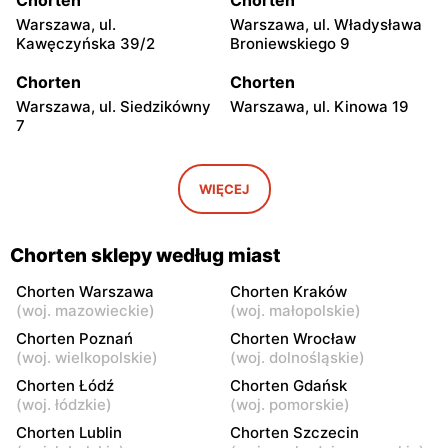
Warszawa, ul.
Warszawa, ul. Władysława
Kawęczyńska 39/2
Broniewskiego 9
Chorten
Chorten
Warszawa, ul. Siedzikówny
Warszawa, ul. Kinowa 19
7
Chorten
Chorten
Warszawa, ul. Jana
Warszawa al. Stanów
WIĘCEJ
Olbrachta 34
Zjednoczonych 32/U1
Chorten
Chorten
Chorten sklepy według miast
Warszawa, ul. Franciszka
Warszawa, ul. Wejherowska
Żymirskiego 7/168u
20
Chorten Warszawa
Chorten Kraków
(
woj. mazowieckie
)
(
woj. małopolskie
)
Chorten
Chorten
Chorten Poznań
Chorten Wrocław
Warszawa, ul. Siennicka
Warszawa, ul. Barkocińska
(
woj. wielkopolskie
)
(
woj. dolnośląskie
)
6/18
6
Chorten Łódź
Chorten Gdańsk
(
woj. łódzkie
)
(
woj. pomorskie
)
Chorten
Chorten
Chorten Lublin
Chorten Szczecin
Warszawa, ul. Igańska
Warszawa, ul. Trocka 10D