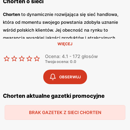
Chorten o sieci
Chorten
to dynamicznie rozwijająca się sieć handlowa,
która od momentu swojego powstania zdobyła uznanie
wśród polskich klientów. Jej obecność na rynku to
gwarancja wysokiej jakości produktów i atrakcyjnych
WIĘCEJ
niskich cen
. Sklepy
Chorten
zlokalizowane są głównie w
północno-wschodniej Polsce, a ich oferta obejmuje szeroki
Ocena: 4.1 - 172 głosów
wachlarz artykułów spożywczych oraz przemysłowych,
Twoja ocena: 0.0
dostosowanych do potrzeb codziennego życia. Kluczowym
elementem strategii marketingowej sieci
Chorten
są
OBSERWUJ
regularnie wydawane
gazetki promocyjne
, które stanowią
cenne źródło informacji o bieżących
promocjach
i
Chorten aktualne gazetki promocyjne
zniżkach.
Gazetki promocyjne
ukazują się co dwa
tygodnie, umożliwiając klientom bieżące śledzenie
BRAK GAZETEK Z SIECI CHORTEN
atrakcyjnych ofert oraz planowanie zakupów w sposób
ekonomiczny. Zawartość
gazetek
obejmuje szeroki