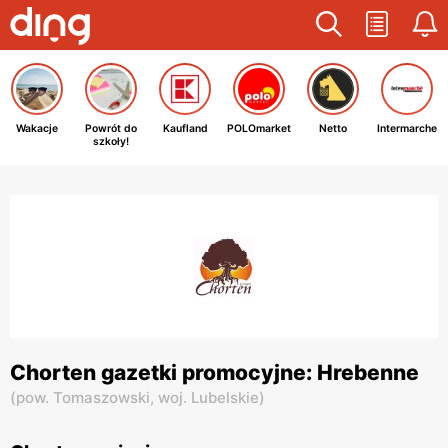
Wakacje
Powrót do
Kaufland
POLOmarket
Netto
Intermarche
szkoły!
Chorten gazetki promocyjne: Hrebenne
(
pow. Tomaszowski,
woj. Lubelskie
)