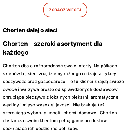
Warszawa, ul. Gwiaździsta
Warszawa, ul. Radiowa 18
29a
ZOBACZ WIĘCEJ
Chorten
Chorten
Warszawa, ul. Władysława
Warszawa, ul. Górczewska
Chorten dalej o sieci
Tatarkiewicza 10a
229
Chorten - szeroki asortyment dla
każdego
Chorten dba o różnorodność swojej oferty. Na półkach
sklepów tej sieci znajdziemy różnego rodzaju artykuły
spożywcze oraz gospodarcze. To tu klienci znajdą świeże
owoce i warzywa prosto od sprawdzonych dostawców,
chrupiące pieczywo z lokalnych piekarni, aromatyczne
wędliny i mięso wysokiej jakości. Nie brakuje też
szerokiego wyboru alkoholi i chemii domowej. Chorten
dostarcza swoim klientom pełną gamę produktów,
spełniającą ich codzienne potrzeby.