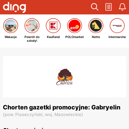
Wakacje
Powrót do
Kaufland
POLOmarket
Netto
Intermarche
szkoły!
Chorten gazetki promocyjne: Gabryelin
(
pow. Piaseczyński,
woj. Mazowieckie
)