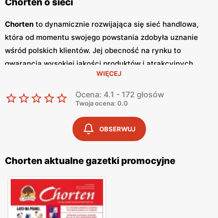
Chorten o sieci
Chorten
to dynamicznie rozwijająca się sieć handlowa,
która od momentu swojego powstania zdobyła uznanie
wśród polskich klientów. Jej obecność na rynku to
gwarancja wysokiej jakości produktów i atrakcyjnych
WIĘCEJ
niskich cen
. Sklepy
Chorten
zlokalizowane są głównie w
północno-wschodniej Polsce, a ich oferta obejmuje szeroki
Ocena: 4.1 - 172 głosów
wachlarz artykułów spożywczych oraz przemysłowych,
Twoja ocena: 0.0
dostosowanych do potrzeb codziennego życia. Kluczowym
elementem strategii marketingowej sieci
Chorten
są
OBSERWUJ
regularnie wydawane
gazetki promocyjne
, które stanowią
cenne źródło informacji o bieżących
promocjach
i
Chorten aktualne gazetki promocyjne
zniżkach.
Gazetki promocyjne
ukazują się co dwa
tygodnie, umożliwiając klientom bieżące śledzenie
atrakcyjnych ofert oraz planowanie zakupów w sposób
ekonomiczny. Zawartość
gazetek
obejmuje szeroki