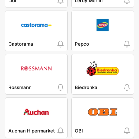
Lidl
Leroy Merlin
Castorama
Pepco
Rossmann
Biedronka
Auchan Hipermarket
OBI