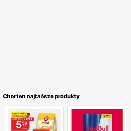
pomocną obsługę. Dodatkowo,
Chorten
regularnie
organizuje różnorodne akcje promocyjne, które często
nawiązują do polskich tradycji i świąt. Te inicjatywy
pozwalają klientom na udział w wyjątkowych
wydarzeniach i korzystanie z jeszcze atrakcyjniejszych
ofert. Programy lojalnościowe sieci umożliwiają zbieranie
punktów za zakupy, które następnie można wymieniać na
wartościowe nagrody. Sieć handlowa
Chorten
to idealne
miejsce dla wszystkich, którzy cenią sobie wysoką jakość
produktów, lokalny charakter oraz atrakcyjne
promocje
.
Regularnie wydawane
gazetki promocyjne
umożliwiają
klientom bieżące śledzenie najlepszych ofert, co czyni
Chorten najtańsze produkty
zakupy jeszcze bardziej opłacalnymi. Dzięki szerokiemu
asortymentowi oraz licznym udogodnieniom,
Chorten
jest
miejscem, które warto odwiedzać regularnie, ciesząc się
wygodą i korzyściami płynącymi z zakupów.