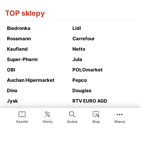
TOP sklepy
Biedronka
Lidl
Rossmann
Carrefour
Kaufland
Netto
Super-Pharm
Jula
OBI
POLOmarket
Auchan Hipermarket
Pepco
Dino
Douglas
Jysk
RTV EURO AGD
Action
Media Expert
Deichmann
Media Markt
Gazetki
Oferty
Szukaj
Blog
Więcej
Ding.pl to serwis internetowy prezentujący
gazetki promocyjne