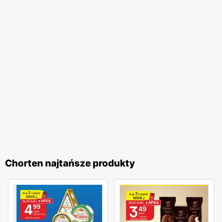
pomocną obsługę. Dodatkowo,
Chorten
regularnie
organizuje różnorodne akcje promocyjne, które często
nawiązują do polskich tradycji i świąt. Te inicjatywy
pozwalają klientom na udział w wyjątkowych
wydarzeniach i korzystanie z jeszcze atrakcyjniejszych
ofert. Programy lojalnościowe sieci umożliwiają zbieranie
punktów za zakupy, które następnie można wymieniać na
wartościowe nagrody. Sieć handlowa
Chorten
to idealne
miejsce dla wszystkich, którzy cenią sobie wysoką jakość
produktów, lokalny charakter oraz atrakcyjne
promocje
.
Regularnie wydawane
gazetki promocyjne
umożliwiają
klientom bieżące śledzenie najlepszych ofert, co czyni
Chorten najtańsze produkty
zakupy jeszcze bardziej opłacalnymi. Dzięki szerokiemu
asortymentowi oraz licznym udogodnieniom,
Chorten
jest
miejscem, które warto odwiedzać regularnie, ciesząc się
wygodą i korzyściami płynącymi z zakupów.