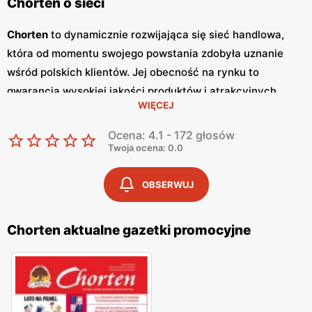
Chorten o sieci
Chorten
to dynamicznie rozwijająca się sieć handlowa,
która od momentu swojego powstania zdobyła uznanie
wśród polskich klientów. Jej obecność na rynku to
gwarancja wysokiej jakości produktów i atrakcyjnych
WIĘCEJ
niskich cen
. Sklepy
Chorten
zlokalizowane są głównie w
północno-wschodniej Polsce, a ich oferta obejmuje szeroki
Ocena: 4.1 - 172 głosów
wachlarz artykułów spożywczych oraz przemysłowych,
Twoja ocena: 0.0
dostosowanych do potrzeb codziennego życia. Kluczowym
elementem strategii marketingowej sieci
Chorten
są
OBSERWUJ
regularnie wydawane
gazetki promocyjne
, które stanowią
cenne źródło informacji o bieżących
promocjach
i
Chorten aktualne gazetki promocyjne
zniżkach.
Gazetki promocyjne
ukazują się co dwa
tygodnie, umożliwiając klientom bieżące śledzenie
atrakcyjnych ofert oraz planowanie zakupów w sposób
ekonomiczny. Zawartość
gazetek
obejmuje szeroki