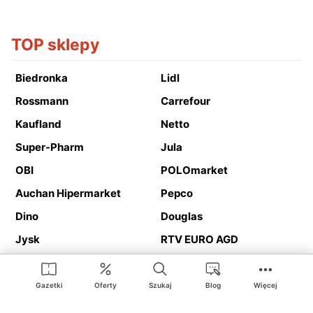
TOP sklepy
Biedronka
Lidl
Rossmann
Carrefour
Kaufland
Netto
Super-Pharm
Jula
OBI
POLOmarket
Auchan Hipermarket
Pepco
Dino
Douglas
Jysk
RTV EURO AGD
Action
Media Expert
Deichmann
Media Markt
Gazetki
Oferty
Szukaj
Blog
Więcej