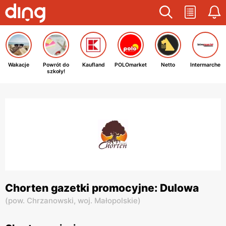
Wakacje
Powrót do
Kaufland
POLOmarket
Netto
Intermarche
szkoły!
Chorten gazetki promocyjne: Dulowa
(
pow. Chrzanowski,
woj. Małopolskie
)