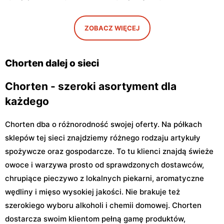
Chorten
Chorten
Warszawa, ul. Gwiaździsta
Warszawa, ul. Radiowa 18
29a
ZOBACZ WIĘCEJ
Chorten
Chorten
Warszawa, ul. Władysława
Warszawa, ul. Górczewska
Chorten dalej o sieci
Tatarkiewicza 10a
229
Chorten - szeroki asortyment dla
każdego
Chorten dba o różnorodność swojej oferty. Na półkach
sklepów tej sieci znajdziemy różnego rodzaju artykuły
spożywcze oraz gospodarcze. To tu klienci znajdą świeże
owoce i warzywa prosto od sprawdzonych dostawców,
chrupiące pieczywo z lokalnych piekarni, aromatyczne
wędliny i mięso wysokiej jakości. Nie brakuje też
szerokiego wyboru alkoholi i chemii domowej. Chorten
dostarcza swoim klientom pełną gamę produktów,