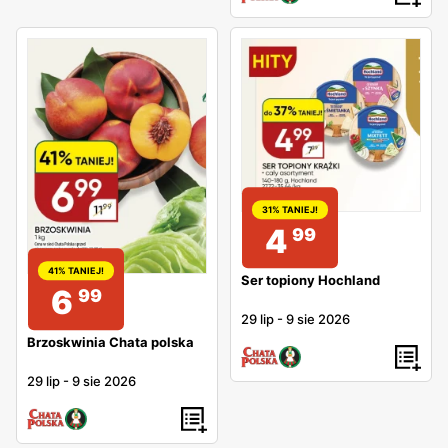
31% TANIEJ!
4
99
41% TANIEJ!
Ser topiony Hochland
6
99
29 lip
-
9 sie 2026
Brzoskwinia Chata polska
29 lip
-
9 sie 2026