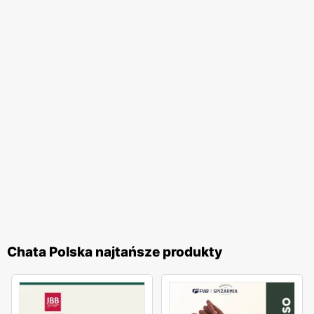
przyjazna i pomocna obsługa. Ważnym elementem
działalności
Chata Polska
są także liczne akcje
promocyjne i tematyczne, które często nawiązują do
polskich tradycji i świąt. Dzięki temu zakupy w tej sieci
stają się nie tylko codziennym obowiązkiem, ale również
przyjemnością, pozwalając na odkrywanie nowych
smaków i produktów.
Chata Polska
to sieć handlowa, która
łączy w sobie polską tradycję, wysoką jakość produktów
oraz atrakcyjne
promocje
. Dzięki regularnie wydawanym
gazetkom promocyjnym
klienci mogą na bieżąco śledzić
najnowsze oferty i korzystać z licznych zniżek, co czyni
zakupy jeszcze bardziej opłacalnymi. Szeroki asortyment,
lokalny charakter oraz liczne udogodnienia sprawiają, że
Chata Polska najtańsze produkty
Chata Polska
to miejsce, które warto odwiedzać
regularnie.