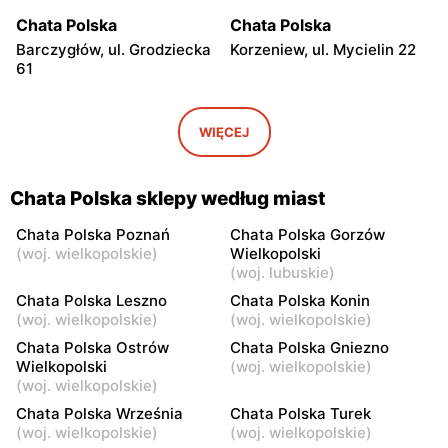
Chata Polska
Chata Polska
Barczygłów, ul. Grodziecka
Korzeniew, ul. Mycielin 22
61
Chata Polska
Chata Polska
Kazimierz Biskupi, ul.
Kazimierz Biskupi, ul.
WIĘCEJ
Golińska 1a
Jodłowa 1
Chata Polska
Chata Polska
Chata Polska sklepy według miast
Brzeziny, ul. Sobiesęki 7
Rzgów, ul. Osiecza
Pierwsza 23
Chata Polska Poznań
Chata Polska Gorzów
(
woj. wielkopolskie
)
Wielkopolski
Chata Polska
Chata Polska
(
woj. lubuskie
)
Stawiszyn, ul. Szosa
Godziesze Wielkie, ul. 3
Chata Polska Leszno
Chata Polska Konin
Pleszewska 2a
Maja 24
(
woj. wielkopolskie
)
(
woj. wielkopolskie
)
Chata Polska Ostrów
Chata Polska Gniezno
Chata Polska
Chata Polska
Wielkopolski
(
woj. wielkopolskie
)
Mogilno, ul. Marsz.
Mogilno, ul. Dworcowa 7
(
woj. wielkopolskie
)
Piłsudskiego 23
Chata Polska Września
Chata Polska Turek
(
woj. wielkopolskie
)
(
woj. wielkopolskie
)
Chata Polska
Chata Polska