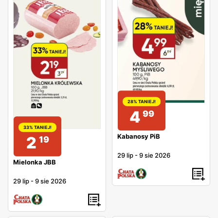
28% TANIEJ!
4
99
33% TANIEJ!
Kabanosy PiB
2
19
29 lip
-
9 sie 2026
Mielonka JBB
29 lip
-
9 sie 2026