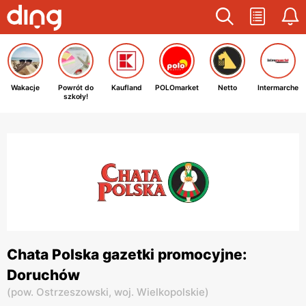
Wakacje
Powrót do
Kaufland
POLOmarket
Netto
Intermarche
szkoły!
Chata Polska gazetki promocyjne:
Doruchów
(
pow. Ostrzeszowski,
woj. Wielkopolskie
)