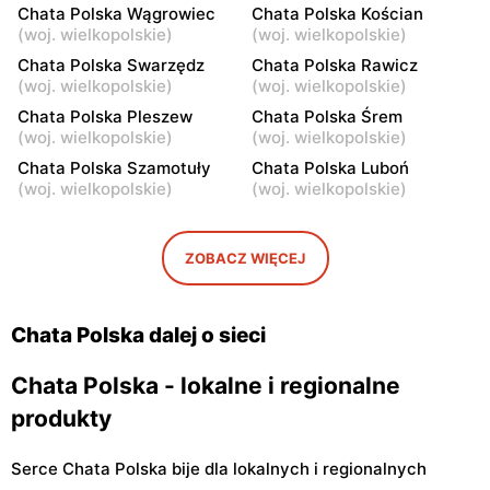
Grabów nad Prosną, ul.
Pyzdry, ul. Wrąbczynek 1
Chata Polska Wągrowiec
Chata Polska Kościan
rynek Władysława Jagiełły
(
woj. wielkopolskie
)
(
woj. wielkopolskie
)
1
Chata Polska Swarzędz
Chata Polska Rawicz
(
woj. wielkopolskie
)
(
woj. wielkopolskie
)
Chata Polska
Chata Polska
Chata Polska Pleszew
Chata Polska Śrem
Chwalibogowo, ul.
Doruchów, ul.
(
woj. wielkopolskie
)
(
woj. wielkopolskie
)
Chwalibogowo 19/1
Ostrzeszowska 1
Chata Polska Szamotuły
Chata Polska Luboń
Chata Polska
Chata Polska
(
woj. wielkopolskie
)
(
woj. wielkopolskie
)
Doruchów, ul. Przytocznica
Wieruszów, ul. Klemensa
20
Wierusza 5
ZOBACZ WIĘCEJ
Chata Polska
Chata Polska
Pleszew al. Wojska
Przygodzice, ul. Chynowa
Polskiego 28
115
Chata Polska dalej o sieci
Chata Polska - lokalne i regionalne
produkty
Serce Chata Polska bije dla lokalnych i regionalnych