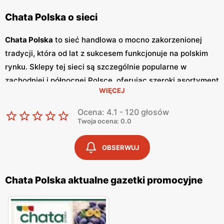
Chata Polska o sieci
Chata Polska
to sieć handlowa o mocno zakorzenionej
tradycji, która od lat z sukcesem funkcjonuje na polskim
rynku. Sklepy tej sieci są szczególnie popularne w
zachodniej i północnej Polsce, oferując szeroki asortyment
WIĘCEJ
produktów spożywczych i przemysłowych, które spełniają
potrzeby codziennego życia. Klienci cenią sobie przede
Ocena: 4.1 - 120 głosów
wszystkim
niskie ceny
oraz liczne
promocje
, które
Twoja ocena: 0.0
pozwalają na znaczące oszczędności podczas zakupów.
Jednym z wyróżników
Chata Polska
są regularnie
OBSERWUJ
wydawane
gazetki promocyjne
, które prezentują
najnowsze oferty i zniżki dostępne w sklepach sieci. Te
Chata Polska aktualne gazetki promocyjne
gazetki
publikowane są co tydzień, dzięki czemu klienci
mają stały dostęp do aktualnych promocji i mogą na
bieżąco planować swoje zakupy. W
gazetkach