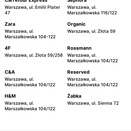
Carrefour Express
Sephora
Warszawa, ul. Emilii Plater
Warszawa, ul.
Chata Polska
Chata Polska
47
Marszałkowska 116/122
Mogilno, ul. Marsz.
Mogilno, ul. Dworcowa 7
Piłsudskiego 23
Zara
Organic
Warszawa, ul.
Warszawa, ul. Złota 59
Chata Polska
Chata Polska
Marszałkowska 104-122
Grabów nad Prosną, ul.
Chwalibogowo, ul.
rynek Władysława Jagiełły
Chwalibogowo 19/1
4F
Rossmann
1
Warszawa, ul. Złota 59/258
Warszawa, ul.
Marszałkowska 104/122
Chata Polska
Chata Polska
Doruchów, ul.
Doruchów, ul. Przytocznica
C&A
Reserved
Ostrzeszowska 1
20
Warszawa, ul.
Warszawa, ul.
Marszałkowska 104/122
Marszałkowska 104/122
Chata Polska
Chata Polska
Wieruszów, ul. Klemensa
Pleszew al. Wojska
H&M
Żabka
Wierusza 5
Polskiego 28
Warszawa, ul.
Warszawa, ul. Sienna 72
Marszałkowska 104/122
Chata Polska
Chata Polska
Przygodzice, ul. Chynowa
Bieganowo, ul. Bieganowo
115
22