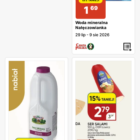
15% TANIEJ!
1
69
Woda mineralna
Nałęczowianka
29 lip
-
9 sie 2026