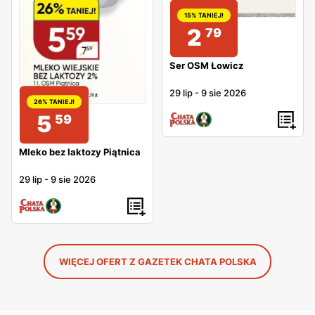
15% TANIEJ!
2
79
Ser OSM Łowicz
29 lip
-
9 sie 2026
26% TANIEJ!
5
59
Mleko bez laktozy Piątnica
29 lip
-
9 sie 2026
WIĘCEJ OFERT Z GAZETEK CHATA POLSKA