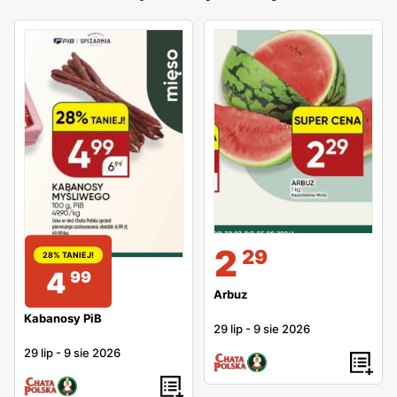
2
29
28% TANIEJ!
4
99
Arbuz
Kabanosy PiB
29 lip
-
9 sie 2026
29 lip
-
9 sie 2026