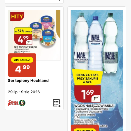
31% TANIEJ!
4
99
Ser topiony Hochland
29 lip
-
9 sie 2026