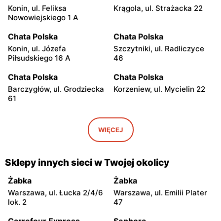
Konin, ul. Feliksa
Krągola, ul. Strażacka 22
Nowowiejskiego 1 A
Chata Polska
Chata Polska
Konin, ul. Józefa
Szczytniki, ul. Radliczyce
Piłsudskiego 16 A
46
Chata Polska
Chata Polska
Barczygłów, ul. Grodziecka
Korzeniew, ul. Mycielin 22
61
Chata Polska
Chata Polska
Kazimierz Biskupi, ul.
Kazimierz Biskupi, ul.
WIĘCEJ
Golińska 1a
Jodłowa 1
Chata Polska
Chata Polska
Sklepy innych sieci w Twojej okolicy
Brzeziny, ul. Sobiesęki 7
Rzgów, ul. Osiecza
Pierwsza 23
Żabka
Żabka
Warszawa, ul. Łucka 2/4/6
Warszawa, ul. Emilii Plater
Chata Polska
Chata Polska
lok. 2
47
Stawiszyn, ul. Szosa
Godziesze Wielkie, ul. 3
Pleszewska 2a
Maja 24