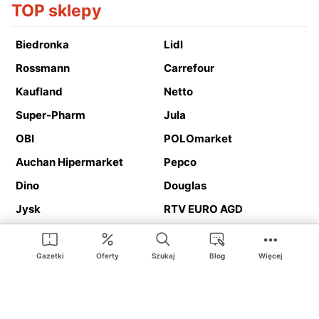
TOP sklepy
Biedronka
Lidl
Rossmann
Carrefour
Kaufland
Netto
Super-Pharm
Jula
OBI
POLOmarket
Auchan Hipermarket
Pepco
Dino
Douglas
Jysk
RTV EURO AGD
Action
Media Expert
Deichmann
Media Markt
Gazetki
Oferty
Szukaj
Blog
Więcej
Ding.pl to serwis internetowy prezentujący
gazetki promocyjne
oraz
katalogi
sklepów i dużych sieci handlowych. Dzięki