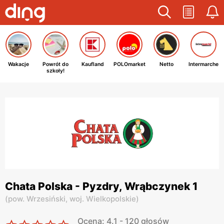
Wakacje
Powrót do
Kaufland
POLOmarket
Netto
Intermarche
szkoły!
Chata Polska - Pyzdry, Wrąbczynek 1
(
pow. Wrzesiński,
woj. Wielkopolskie
)
Ocena: 4.1 - 120 głosów