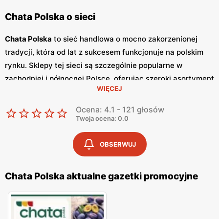
Chata Polska o sieci
Chata Polska
to sieć handlowa o mocno zakorzenionej
tradycji, która od lat z sukcesem funkcjonuje na polskim
rynku. Sklepy tej sieci są szczególnie popularne w
zachodniej i północnej Polsce, oferując szeroki asortyment
WIĘCEJ
produktów spożywczych i przemysłowych, które spełniają
potrzeby codziennego życia. Klienci cenią sobie przede
Ocena: 4.1 - 121 głosów
wszystkim
niskie ceny
oraz liczne
promocje
, które
Twoja ocena: 0.0
pozwalają na znaczące oszczędności podczas zakupów.
Jednym z wyróżników
Chata Polska
są regularnie
OBSERWUJ
wydawane
gazetki promocyjne
, które prezentują
najnowsze oferty i zniżki dostępne w sklepach sieci. Te
Chata Polska aktualne gazetki promocyjne
gazetki
publikowane są co tydzień, dzięki czemu klienci
mają stały dostęp do aktualnych promocji i mogą na
bieżąco planować swoje zakupy. W
gazetkach