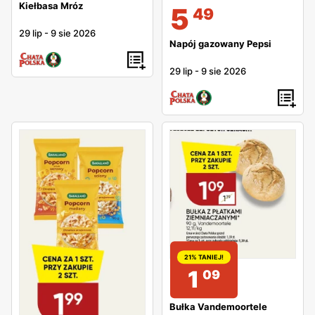
Kiełbasa Mróz
5
49
29 lip
-
9 sie 2026
Napój gazowany Pepsi
29 lip
-
9 sie 2026
21% TANIEJ!
1
09
Bułka Vandemoortele