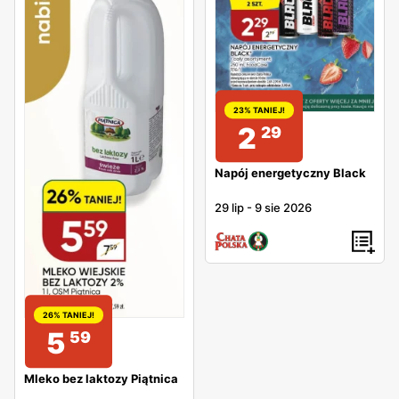
23% TANIEJ!
2
29
Napój energetyczny Black
29 lip
-
9 sie 2026
26% TANIEJ!
5
59
Mleko bez laktozy Piątnica