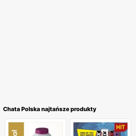
przyjazna i pomocna obsługa. Ważnym elementem
działalności
Chata Polska
są także liczne akcje
promocyjne i tematyczne, które często nawiązują do
polskich tradycji i świąt. Dzięki temu zakupy w tej sieci
stają się nie tylko codziennym obowiązkiem, ale również
przyjemnością, pozwalając na odkrywanie nowych
smaków i produktów.
Chata Polska
to sieć handlowa, która
łączy w sobie polską tradycję, wysoką jakość produktów
oraz atrakcyjne
promocje
. Dzięki regularnie wydawanym
gazetkom promocyjnym
klienci mogą na bieżąco śledzić
najnowsze oferty i korzystać z licznych zniżek, co czyni
zakupy jeszcze bardziej opłacalnymi. Szeroki asortyment,
lokalny charakter oraz liczne udogodnienia sprawiają, że
Chata Polska najtańsze produkty
Chata Polska
to miejsce, które warto odwiedzać
regularnie.