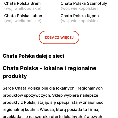
Chata Polska Śrem
Chata Polska Szamotuły
Chwalibogowo, ul.
Doruchów, ul.
(
woj. wielkopolskie
)
(
woj. wielkopolskie
)
Chwalibogowo 19/1
Ostrzeszowska 1
Chata Polska Luboń
Chata Polska Kępno
Chata Polska
Chata Polska
(
woj. wielkopolskie
)
(
woj. wielkopolskie
)
Doruchów, ul. Przytocznica
Wieruszów, ul. Klemensa
20
Wierusza 5
ZOBACZ WIĘCEJ
Chata Polska
Chata Polska
Pleszew al. Wojska
Przygodzice, ul. Chynowa
Polskiego 28
115
Chata Polska dalej o sieci
Chata Polska - lokalne i regionalne
produkty
Serce Chata Polska bije dla lokalnych i regionalnych
produktów spożywczych. Sklep wybiera najlepsze
produkty z Polski, stając się specjalistą w znajomości
regionalnej kuchni. Wiedza, którą posiada ta firma,
przekłada się na szeroką ofertę lokalnych, świeżych