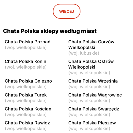
Chata Polska
Chata Polska
Kazimierz Biskupi, ul.
Kazimierz Biskupi, ul.
WIĘCEJ
Golińska 1a
Jodłowa 1
Chata Polska
Chata Polska
Chata Polska sklepy według miast
Brzeziny, ul. Sobiesęki 7
Rzgów, ul. Osiecza
Pierwsza 23
Chata Polska Poznań
Chata Polska Gorzów
(
woj. wielkopolskie
)
Wielkopolski
Chata Polska
Chata Polska
(
woj. lubuskie
)
Stawiszyn, ul. Szosa
Godziesze Wielkie, ul. 3
Chata Polska Konin
Chata Polska Ostrów
Pleszewska 2a
Maja 24
(
woj. wielkopolskie
)
Wielkopolski
(
woj. wielkopolskie
)
Chata Polska
Chata Polska
Chata Polska Gniezno
Chata Polska Września
Mogilno, ul. Marsz.
Mogilno, ul. Dworcowa 7
(
woj. wielkopolskie
)
(
woj. wielkopolskie
)
Piłsudskiego 23
Chata Polska Turek
Chata Polska Wągrowiec
(
woj. wielkopolskie
)
(
woj. wielkopolskie
)
Chata Polska
Chata Polska
Grabów nad Prosną, ul.
Pyzdry, ul. Wrąbczynek 1
Chata Polska Kościan
Chata Polska Swarzędz
rynek Władysława Jagiełły
(
woj. wielkopolskie
)
(
woj. wielkopolskie
)
1
Chata Polska Rawicz
Chata Polska Pleszew
(
woj. wielkopolskie
)
(
woj. wielkopolskie
)
Chata Polska
Chata Polska