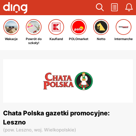
Wakacje
Powrót do
Kaufland
POLOmarket
Netto
Intermarche
szkoły!
Chata Polska gazetki promocyjne:
Leszno
(
pow. Leszno,
woj. Wielkopolskie
)