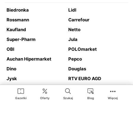
Biedronka
Lidl
Rossmann
Carrefour
Kaufland
Netto
Super-Pharm
Jula
OBI
POLOmarket
Auchan Hipermarket
Pepco
Dino
Douglas
Jysk
RTV EURO AGD
Action
Media Expert
Deichmann
Media Markt
Gazetki
Oferty
Szukaj
Blog
Więcej
Ding.pl to serwis internetowy prezentujący
gazetki promocyjne
oraz
katalogi
sklepów i dużych sieci handlowych. Dzięki
geolokalizacji otrzymasz przede wszystkim oferty sklepów, z
Twojego bliskiego otoczenia. Dodatkowo na stronie znajdziesz