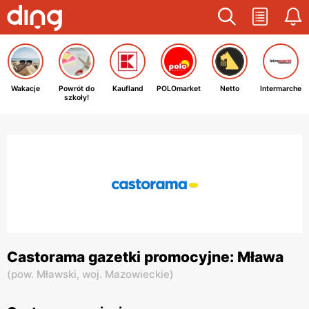
Wakacje
Powrót do
Kaufland
POLOmarket
Netto
Intermarche
szkoły!
Castorama gazetki promocyjne: Mława
(
pow. Mławski,
woj. Mazowieckie
)