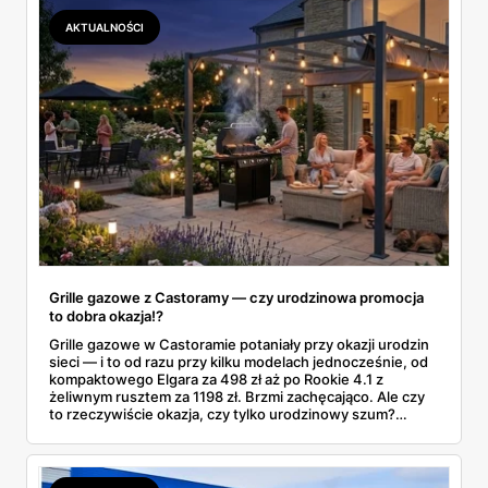
AKTUALNOŚCI
Grille gazowe z Castoramy — czy urodzinowa promocja
to dobra okazja!?
Grille gazowe w Castoramie potaniały przy okazji urodzin
sieci — i to od razu przy kilku modelach jednocześnie, od
kompaktowego Elgara za 498 zł aż po Rookie 4.1 z
żeliwnym rusztem za 1198 zł. Brzmi zachęcająco. Ale czy
to rzeczywiście okazja, czy tylko urodzinowy szum?
Oferta obowiązuje wyłącznie do 21 kwietnia 2026 roku,
więc czas na spokojną decyzję jest, ale nie za dużo.
Sprawdzamy, co konkretnie kryje się za cenami z aktualnej
gazetki i czy warto się spieszyć.