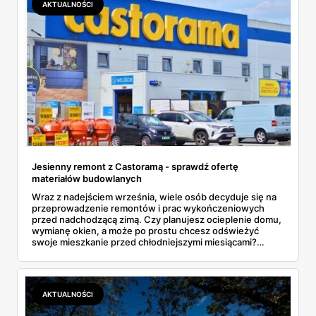
AKTUALNOŚCI
Jesienny remont z Castoramą - sprawdź ofertę
materiałów budowlanych
Wraz z nadejściem września, wiele osób decyduje się na
przeprowadzenie remontów i prac wykończeniowych
przed nadchodzącą zimą. Czy planujesz ocieplenie domu,
wymianę okien, a może po prostu chcesz odświeżyć
swoje mieszkanie przed chłodniejszymi miesiącami?
Castorama, jeden z liderów na rynku materiałów
budowlanych, przygotowała atrakcyjną ofertę, która z
pewnością zainteresuje zarówno profesjonalistów, jak i
majsterkowiczów. Sprawdźmy, co znajdziemy w
AKTUALNOŚCI
najnowszej gazetce promocyjnej Castorama.