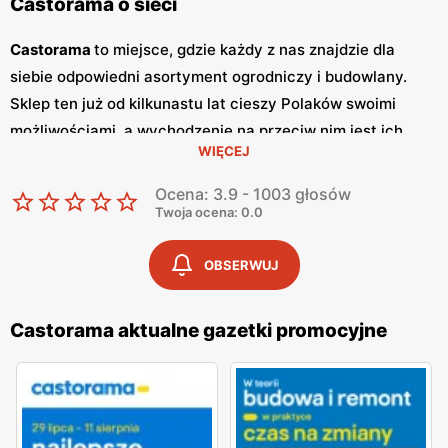
Castorama o sieci
Castorama
to miejsce, gdzie każdy z nas znajdzie dla
siebie odpowiedni asortyment ogrodniczy i budowlany.
Sklep ten już od kilkunastu lat cieszy Polaków swoimi
możliwościami, a wychodzenie na przeciw nim jest ich
WIĘCEJ
specjalnością! Dzięki licznym promocjom, które są
dostępne w gazetkach online czy w wersjach
Ocena: 3.9 - 1003 głosów
papierowych, można odnaleźć dogodny dla siebie produkt
Twoja ocena: 0.0
w atrakcyjnej cenie. W ten sposób każdy, kto zdecyduje
się na zakupy w
Castorama
oszczędza nie tylko pieniądze,
OBSERWUJ
ale również czas! Ten wielkopowierzchniowy sklep dla
zapaleńców budowlanych i ogrodowych posiada również
Castorama aktualne gazetki promocyjne
wiele promocji oraz okazji, których nie ominą nawet
najbardziej wymagający klienci!
Castorama - jaki asortyment czeka na