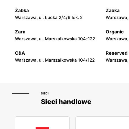
Skarżysko-Kamienna al. Marszałka
Łomża al. 
Józefa Piłsudskiego 2
Żabka
Żabka
Warszawa, ul. Łucka 2/4/6 lok. 2
Warszawa, u
Castorama
Castoram
Kielce, ul. Wrzosowa 42
Radomsko, 
Zara
Organic
Warszawa, ul. Marszałkowska 104-122
Warszawa, 
Castorama
Castoram
C&A
Reserved
Toruń, ul. Żwirki i Wigury 88
Toruń, ul.
Warszawa, ul. Marszałkowska 104/122
Warszawa, 
SIECI
Sieci handlowe