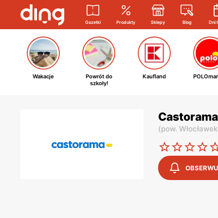
Gazetki
Produkty
Sklepy
Blog
Dni 
Wakacje
Powrót do
Kaufland
POLOmar
szkoły!
Castorama 
(
pow. Włocławek
OBSERWU