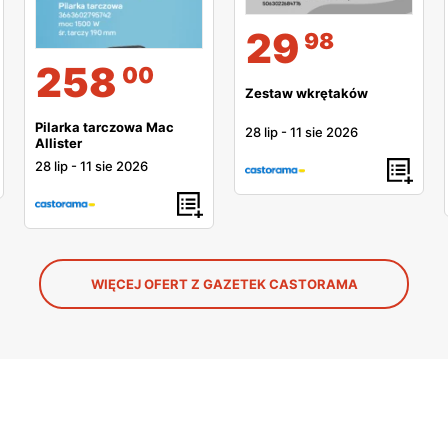
29
98
258
00
Zestaw wkrętaków
Pilarka tarczowa Mac
28 lip
-
11 sie 2026
Allister
28 lip
-
11 sie 2026
WIĘCEJ OFERT Z GAZETEK CASTORAMA