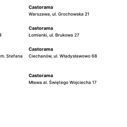
Castorama
Warszawa, ul. Grochowska 21
Castorama
4
Łomianki, ul. Brukowa 27
Castorama
rym. Stefana
Ciechanów, ul. Władysławowo 68
Castorama
Mława al. Świętego Wojciecha 17
Castorama
orskiego
Łódź, ul. Walerego Wróblewskiego 31
Castorama