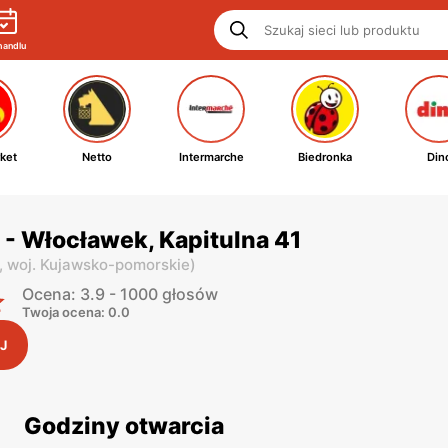
handlu
ket
Netto
Intermarche
Biedronka
Din
- Włocławek, Kapitulna 41
,
woj. Kujawsko-pomorskie
)
Ocena: 3.9 - 1000 głosów
Twoja ocena: 0.0
J
Godziny otwarcia