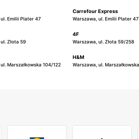
Józefa Piłsudskiego 137
Ostrowiec Świętokrzyski, ul.
Żeromskiego 13
Carrefour Express
l. Emilii Plater 47
Warszawa, ul. Emilii Plater 47
a
Castorama
ul. Przedsiębiorców 5
Białystok, ul. Narodowych Si
4F
13
ul. Złota 59
Warszawa, ul. Złota 59/258
a
Castorama
H&M
 szosa Bydgoska 102A
Stare Miasto, ul. Ogrodowa 3
ul. Marszałkowska 104/122
Warszawa, ul. Marszałkowska