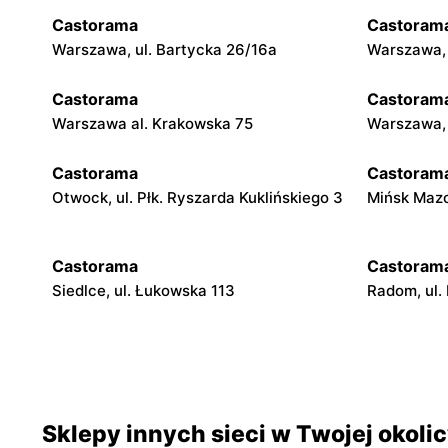
Castorama
Castoram
Warszawa, ul. Bartycka 26/16a
Warszawa, 
Castorama
Castoram
Warszawa al. Krakowska 75
Warszawa, 
Castorama
Castoram
Otwock, ul. Płk. Ryszarda Kuklińskiego 3
Mińsk Mazo
Castorama
Castoram
Siedlce, ul. Łukowska 113
Radom, ul.
Castorama
Castoram
Puławy, ul. Gen. Fieldorfa Nila 20
Łódź, ul. 
Sklepy innych sieci w Twojej okoli
Castorama
Castoram