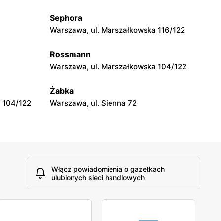
 Stefana
Lublin, ul. Mełgiewska 16C
Sephora
Warszawa, ul. Marszałkowska 116/122
Castorama
ł Zbrojnych
Olsztyn, ul. Wincentego Pstrowskiego
Rossmann
16
Warszawa, ul. Marszałkowska 104/122
Castorama
Żabka
1
Stalowa Wola, ul. Przemysłowa 2b
 104/122
Warszawa, ul. Sienna 72
Włącz powiadomienia o gazetkach
ulubionych sieci handlowych