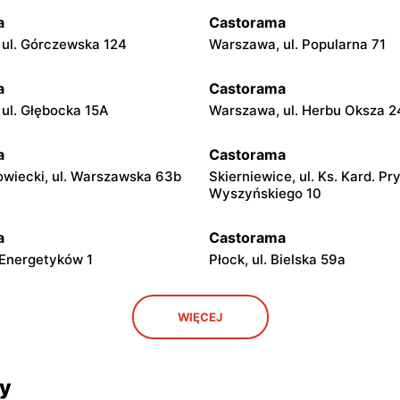
a
Castorama
ul. Górczewska 124
Warszawa, ul. Popularna 71
a
Castorama
ul. Głębocka 15A
Warszawa, ul. Herbu Oksza 2
a
Castorama
wiecki, ul. Warszawska 63b
Skierniewice, ul. Ks. Kard. P
Wyszyńskiego 10
a
Castorama
 Energetyków 1
Płock, ul. Bielska 59a
a
Castorama
WIĘCEJ
Wydawnicza 13
Łódź al. Gen. Władysława Sik
2/6
cy
a
Castorama