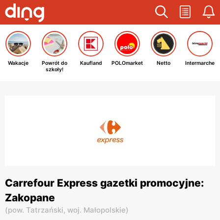
Wakacje
Powrót do
Kaufland
POLOmarket
Netto
Intermarche
szkoły!
Carrefour Express gazetki promocyjne:
Zakopane
(
pow. Tatrzański,
woj. Małopolskie
)