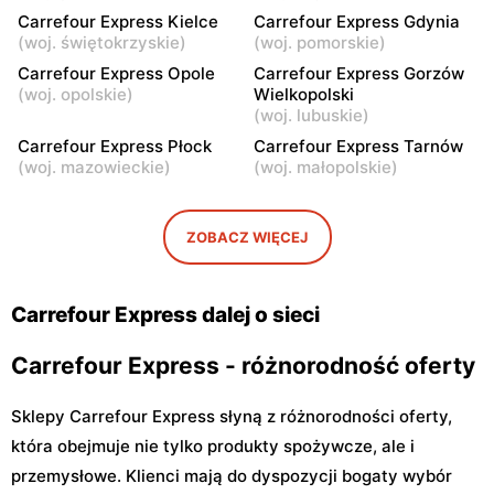
Carrefour Express
Carrefour Express
Carrefour Express Kielce
Carrefour Express Gdynia
Warszawa, ul. Elektryczna
Warszawa, ul. Solec 32/34
(
woj. świętokrzyskie
)
(
woj. pomorskie
)
2
Carrefour Express Opole
Carrefour Express Gorzów
(
woj. opolskie
)
Wielkopolski
Carrefour Express
Carrefour Express
(
woj. lubuskie
)
Warszawa, ul. Solec 81
Warszawa, ul. Wąski Dunaj
Carrefour Express Płock
Carrefour Express Tarnów
10
(
woj. mazowieckie
)
(
woj. małopolskie
)
Carrefour Express
Carrefour Express
Warszawa, ul. Grójecka 34
Warszawa, ul. Mordechaja
ZOBACZ WIĘCEJ
Anielewicza 2
Carrefour Express dalej o sieci
Carrefour Express - różnorodność oferty
Sklepy Carrefour Express słyną z różnorodności oferty,
która obejmuje nie tylko produkty spożywcze, ale i
przemysłowe. Klienci mają do dyspozycji bogaty wybór