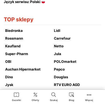
Język serwisu: Polski
TOP sklepy
Biedronka
Lidl
Rossmann
Carrefour
Kaufland
Netto
Super-Pharm
Jula
OBI
POLOmarket
Auchan Hipermarket
Pepco
Dino
Douglas
Jysk
RTV EURO AGD
Action
Media Expert
Deichmann
Media Markt
Gazetki
Oferty
Szukaj
Blog
Więcej