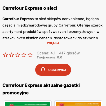
Carrefour Express o sieci
Carrefour Express
to sieć sklepów convenience, będąca
częścią międzynarodowej grupy Carrefour. Oferuje szeroki
asortyment produktów spożywczych i przemysłowych w
atrakcyjnych
niskich cenach
, dostosowany do szybkich
WIĘCEJ
zakupów codziennych. Sklepy
Carrefour Express
są
zlokalizowane w dogodnych miejscach, co sprawia, że są
Ocena: 4.1 - 417 głosów
łatwo dostępne dla szerokiego grona klientów. Jednym z
Twoja ocena: 0.0
kluczowych elementów strategii marketingowej
Carrefour
Express
są regularnie wydawane
gazetki promocyjne
.
OBSERWUJ
Gazetki
te prezentują najnowsze
promocje
, specjalne
oferty oraz sezonowe wyprzedaże, dzięki czemu klienci
Carrefour Express aktualne gazetki
mogą planować swoje zakupy i korzystać z wyjątkowych
promocyjne
okazji cenowych. Są one dostępne zarówno w formie
papierowej w sklepach, jak i online, co umożliwia łatwy