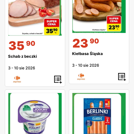
23
90
35
90
Kiełbasa Śląska
Schab z beczki
3
-
10 sie 2026
3
-
10 sie 2026