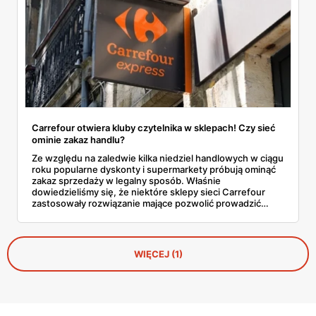
Carrefour otwiera kluby czytelnika w sklepach! Czy sieć
ominie zakaz handlu?
Ze względu na zaledwie kilka niedziel handlowych w ciągu
roku popularne dyskonty i supermarkety próbują ominąć
zakaz sprzedaży w legalny sposób. Właśnie
dowiedzieliśmy się, że niektóre sklepy sieci Carrefour
zastosowały rozwiązanie mające pozwolić prowadzić
sprzedaż w każdy ostatni dzień tygodnia. Chodzi o kluby
czytelnika. Dowiedz się wszystkich szczegółów na ten
temat!
WIĘCEJ (1)