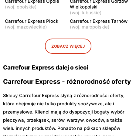
Carrefour Express Opole
Carrefour Express Gorzów
(
woj. opolskie
)
Wielkopolski
Carrefour Express
Carrefour Express
(
woj. lubuskie
)
Warszawa, ul. Solec 81
Warszawa, ul. Wąski Dunaj
Carrefour Express Płock
Carrefour Express Tarnów
10
(
woj. mazowieckie
)
(
woj. małopolskie
)
Carrefour Express
Carrefour Express
Warszawa, ul. Grójecka 34
Warszawa, ul. Mordechaja
ZOBACZ WIĘCEJ
Anielewicza 2
Carrefour Express dalej o sieci
Carrefour Express - różnorodność oferty
Sklepy Carrefour Express słyną z różnorodności oferty,
która obejmuje nie tylko produkty spożywcze, ale i
przemysłowe. Klienci mają do dyspozycji bogaty wybór
pieczywa, przekąsek, serów, warzyw, owoców, a także
wielu innych produktów. Ponadto na półkach sklepów