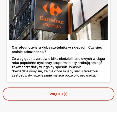
Carrefour otwiera kluby czytelnika w sklepach! Czy sieć
ominie zakaz handlu?
Ze względu na zaledwie kilka niedziel handlowych w ciągu
roku popularne dyskonty i supermarkety próbują ominąć
zakaz sprzedaży w legalny sposób. Właśnie
dowiedzieliśmy się, że niektóre sklepy sieci Carrefour
zastosowały rozwiązanie mające pozwolić prowadzić
sprzedaż w każdy ostatni dzień tygodnia. Chodzi o kluby
czytelnika. Dowiedz się wszystkich szczegółów na ten
temat!
WIĘCEJ (1)