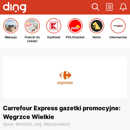
Wakacje
Powrót do
Kaufland
POLOmarket
Netto
Intermarche
szkoły!
Carrefour Express gazetki promocyjne:
Węgrzce Wielkie
(
pow. Wielicki,
woj. Małopolskie
)