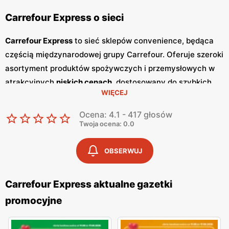
Carrefour Express o sieci
Carrefour Express
to sieć sklepów convenience, będąca
częścią międzynarodowej grupy Carrefour. Oferuje szeroki
asortyment produktów spożywczych i przemysłowych w
atrakcyjnych
niskich cenach
, dostosowany do szybkich
WIĘCEJ
zakupów codziennych. Sklepy
Carrefour Express
są
zlokalizowane w dogodnych miejscach, co sprawia, że są
Ocena: 4.1 - 417 głosów
łatwo dostępne dla szerokiego grona klientów. Jednym z
Twoja ocena: 0.0
kluczowych elementów strategii marketingowej
Carrefour
Express
są regularnie wydawane
gazetki promocyjne
.
OBSERWUJ
Gazetki
te prezentują najnowsze
promocje
, specjalne
oferty oraz sezonowe wyprzedaże, dzięki czemu klienci
Carrefour Express aktualne gazetki
mogą planować swoje zakupy i korzystać z wyjątkowych
promocyjne
okazji cenowych. Są one dostępne zarówno w formie
papierowej w sklepach, jak i online, co umożliwia łatwy