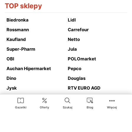
TOP sklepy
Biedronka
Lidl
Rossmann
Carrefour
Kaufland
Netto
Super-Pharm
Jula
OBI
POLOmarket
Auchan Hipermarket
Pepco
Dino
Douglas
Jysk
RTV EURO AGD
Action
Media Expert
Deichmann
Media Markt
Gazetki
Oferty
Szukaj
Blog
Więcej
Ding.pl to serwis internetowy prezentujący
gazetki promocyjne
oraz
katalogi
sklepów i dużych sieci handlowych. Dzięki