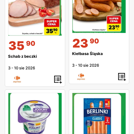
23
90
35
90
Kiełbasa Śląska
Schab z beczki
3
-
10 sie 2026
3
-
10 sie 2026