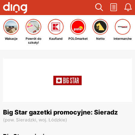
Wakacje
Powrót do
Kaufland
POLOmarket
Netto
Intermarche
szkoły!
Big Star gazetki promocyjne: Sieradz
(
pow. Sieradzki,
woj. Łódzkie
)