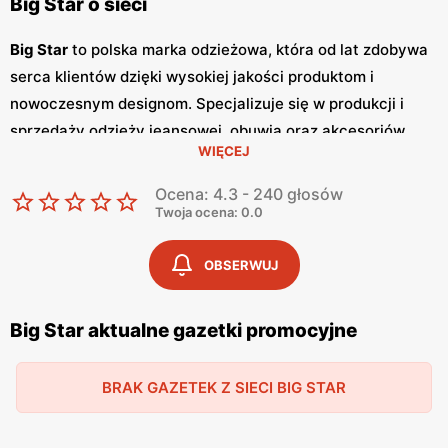
Big Star o sieci
Big Star
to polska marka odzieżowa, która od lat zdobywa
serca klientów dzięki wysokiej jakości produktom i
nowoczesnym designom. Specjalizuje się w produkcji i
sprzedaży odzieży jeansowej, obuwia oraz akcesoriów,
WIĘCEJ
które cechują się trwałością i modnym wyglądem. Klienci
cenią sobie szeroki asortyment i atrakcyjne
promocje
,
Ocena: 4.3 - 240 głosów
które umożliwiają zakup wysokiej jakości produktów w
Twoja ocena: 0.0
przystępnych
niskich cenach
. Sieć
Big Star
regularnie
wydaje
gazetki promocyjne
, w których prezentowane są
OBSERWUJ
najnowsze kolekcje, wyprzedaże oraz specjalne oferty.
Gazetki
te są dostępne w sklepach stacjonarnych oraz
Big Star aktualne gazetki promocyjne
online, co pozwala klientom na bieżąco śledzić aktualne
promocje
i korzystać z wyjątkowych okazji zakupowych.
BRAK GAZETEK Z SIECI BIG STAR
Publikacje te pojawiają się zazwyczaj co miesiąc,
dostarczając świeżych informacji o nowościach i