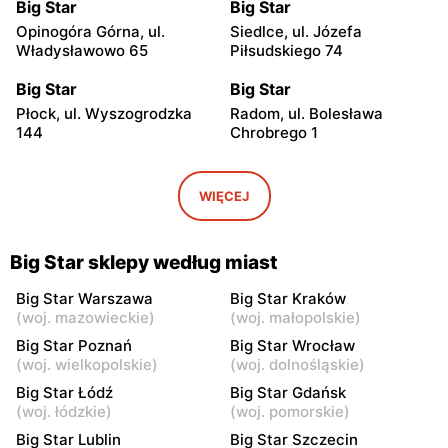
Big Star
Big Star
Opinogóra Górna, ul.
Siedlce, ul. Józefa
Władysławowo 65
Piłsudskiego 74
Big Star
Big Star
Płock, ul. Wyszogrodzka
Radom, ul. Bolesława
144
Chrobrego 1
Big Star
Big Star
Radom al. Józefa
Płock, ul. Tysiąclecia 2a
WIĘCEJ
Grzecznarowskiego 28
Big Star
Big Star
Big Star sklepy według miast
Tomaszów Mazowiecki, ul.
Mława al. Świętego
Warszawska 1
Wojciecha 13
Big Star Warszawa
Big Star Kraków
(
woj. mazowieckie
)
(
woj. małopolskie
)
Big Star
Big Star
Big Star Poznań
Big Star Wrocław
Kutno, ul. Kościuszki 73
Puławy, ul. Lubelska 2
(
woj. wielkopolskie
)
(
woj. dolnośląskie
)
Big Star Łódź
Big Star Gdańsk
Big Star
Big Star
(
woj. łódzkie
)
(
woj. pomorskie
)
Łódź al. Marsz. Józefa
Łódź, ul. Jana Karskiego 5
Big Star Lublin
Big Star Szczecin
Piłsudskiego 15/23