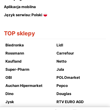
Aplikacja mobilna
Język serwisu: Polski
TOP sklepy
Biedronka
Lidl
Rossmann
Carrefour
Kaufland
Netto
Super-Pharm
Jula
OBI
POLOmarket
Auchan Hipermarket
Pepco
Dino
Douglas
Jysk
RTV EURO AGD
Action
Media Expert