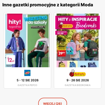
rabatach. Produkty
Big Star
są znane z wysokiej jakości
Inne gazetki promocyjne z kategorii Moda
materiałów i starannego wykonania, co sprawia, że cieszą
się one dużym uznaniem wśród klientów. Firma stawia na
innowacyjność i ciągłe udoskonalanie swoich wyrobów, co
pozwala na oferowanie odzieży, która jest nie tylko modna,
ale także wygodna i trwała. Sieć sklepów
Big Star
jest
obecna w całej Polsce, oferując swoje produkty w licznych
placówkach oraz w sklepie internetowym. Dzięki temu
klienci mają łatwy dostęp do szerokiej gamy odzieży i
akcesoriów, które mogą zakupić w dogodny dla siebie
sposób. Firma kładzie duży nacisk na jakość obsługi oraz
pomoc w wyborze odpowiednich produktów, co przekłada
się na zadowolenie i lojalność klientów.
5
-
12 SIE 2026
9
-
26 SIE 2026
GAZETKA PEPCO
GAZETKA BIEDRONKA
WIĘCEJ (26)