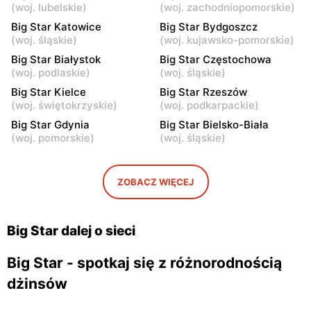
(
woj. lubelskie
)
(
woj. zachodniopomorskie
)
Big Star
Big Star
Big Star Katowice
Big Star Bydgoszcz
Rzgów, ul. Żeromskiego 8
Łódź, ul. Pabianicka 245
(
woj. śląskie
)
(
woj. kujawsko-pomorskie
)
Big Star Białystok
Big Star Częstochowa
Big Star
Big Star
(
woj. podlaskie
)
(
woj. śląskie
)
Łomża, ul. Zawadzka 38
Piotrków Trybunalski, ul.
Big Star Kielce
Big Star Rzeszów
Juliusza Słowackiego 123
(
woj. świętokrzyskie
)
(
woj. podkarpackie
)
Big Star
Big Star
Big Star Gdynia
Big Star Bielsko-Biała
(
woj. pomorskie
)
(
woj. śląskie
)
Starachowice, ul. Ks.
Włocławek, ul. Jana
Kardynała Stefana
Kilińskiego 3
Wyszyńskiego 14
ZOBACZ WIĘCEJ
Big Star
Big Star
Ostrowiec Świętokrzyski,
Biała Podlaska, ul. Brzeska
ul. Adama Mickiewicza 30
27
Big Star dalej o sieci
Big Star - spotkaj się z różnorodnością
dżinsów