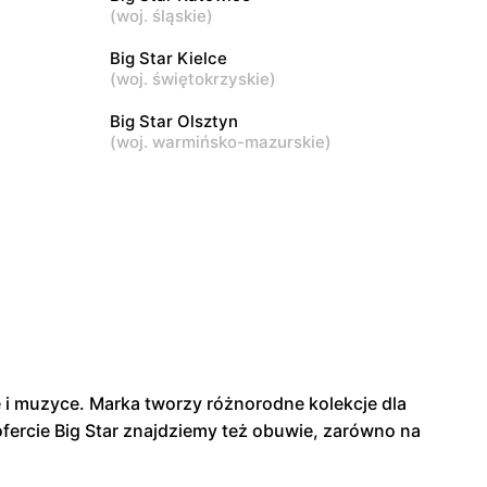
Piotrków Trybunalski, ul. Juliusza
(
woj. śląskie
)
Słowackiego 123
Big Star Kielce
Big Star
(
woj. świętokrzyskie
)
. Adama
Biała Podlaska, ul. Brzeska 27
Big Star Olsztyn
(
woj. warmińsko-mazurskie
)
 i muzyce. Marka tworzy różnorodne kolekcje dla
 ofercie Big Star znajdziemy też obuwie, zarówno na