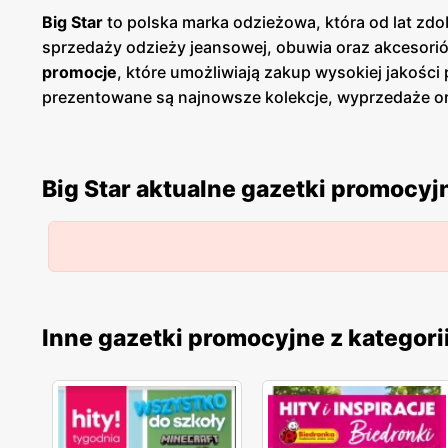
Big Star
to polska marka odzieżowa, która od lat zdo
sprzedaży odzieży jeansowej, obuwia oraz akcesoriów
promocje
, które umożliwiają zakup wysokiej jakoś
prezentowane są najnowsze kolekcje, wyprzedaże or
bieżąco śledzić aktualne
promocje
i korzystać z wyj
informacji o nowościach i rabatach. Produkty
Big Sta
uznaniem wśród klientów. Firma stawia na innowacyjn
Big Star aktualne gazetki promocyj
także wygodna i trwała. Sieć sklepów
Big Star
jest ob
klienci mają łatwy dostęp do szerokiej gamy odzieży
oraz pomoc w wyborze odpowiednich produktów, co pr
Inne gazetki promocyjne z kategori