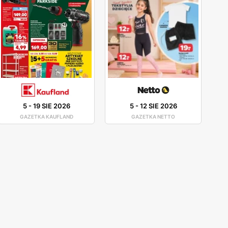
5
-
19 SIE 2026
5
-
12 SIE 2026
GAZETKA KAUFLAND
GAZETKA NETTO