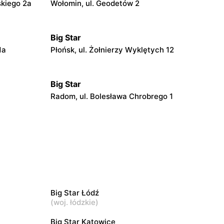
skiego 2a
Wołomin, ul. Geodetów 2
Big Star
1a
Płońsk, ul. Żołnierzy Wyklętych 12
Big Star
Radom, ul. Bolesława Chrobrego 1
Big Star
arszawska
Mława al. Świętego Wojciecha 13
Big Star
skiego
Łódź, ul. Jana Karskiego 5
Big Star Łódź
(
woj. łódzkie
)
Big Star
Big Star Katowice