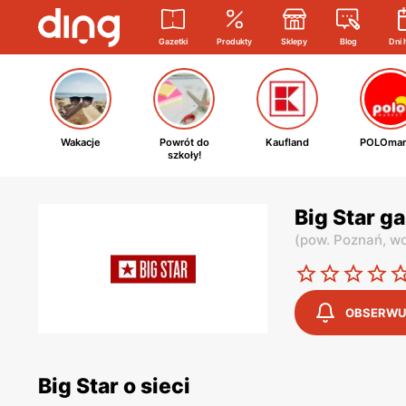
Gazetki
Produkty
Sklepy
Blog
Dni 
Wakacje
Powrót do
Kaufland
POLOmar
szkoły!
Big Star g
(
pow. Poznań,
wo
OBSERWU
Big Star o sieci