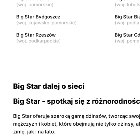
Rzgów, ul. Żeromskiego 8
Łódź, ul. P
(
woj. pomorskie
)
(
woj. lubel
Big Star Bydgoszcz
Big Star Bi
Big Star
(
woj. kujawsko-pomorskie
)
Big Star
(
woj. podla
Starachowice, ul. Ks. Kardynała Stefana
Włocławek, 
Big Star Rzeszów
Big Star G
Wyszyńskiego 14
(
woj. podkarpackie
)
(
woj. pomo
Big Star dalej o sieci
Big Star - spotkaj się z różnorodnoś
Big Star oferuje szeroką gamę dżinsów, tworząc swo
mężczyzn i kobiet, które obejmują nie tylko dżinsy, 
zimę, jak i na lato.