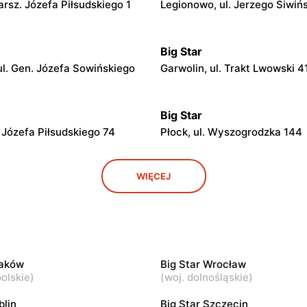
arsz. Józefa Piłsudskiego 1
Legionowo, ul. Jerzego Siwiń
Big Star
l. Gen. Józefa Sowińskiego
Garwolin, ul. Trakt Lwowski 4
Big Star
. Józefa Piłsudskiego 74
Płock, ul. Wyszogrodzka 144
Big Star
WIĘCEJ
Tysiąclecia 2a
Tomaszów Mazowiecki, ul. W
1
Big Star
 Lubelska 2
Łódź al. Marsz. Józefa Piłsud
15/23
raków
Big Star Wrocław
olskie
)
(
woj. dolnośląskie
)
Big Star
blin
Big Star Szczecin