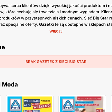
bywa serca klientów dzięki wysokiej jakości produktom i n
, które cechują się trwałością i modnym wyglądem. Klienci
ci produktów w przystępnych
niskich cenach
. Sieć
Big Star
r
az specjalne oferty.
Gazetki
te są dostępne w sklepach sta
ątkowych okazji zakupowych. Publikacje te pojawiają się z
WIĘCEJ
r
są znane z wysokiej jakości materiałów i starannego wyk
ość i ciągłe udoskonalanie swoich wyrobów, co pozwala na
ne
ecna w całej Polsce, oferując swoje produkty w licznych 
 i akcesoriów, które mogą zakupić w dogodny dla siebie spo
zekłada się na zadowolenie i lojalność klientów.
BRAK GAZETEK Z SIECI BIG STAR
i Moda