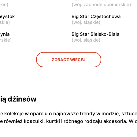
abianicka 245
Łomża, ul. Zawadzka 38
skie
)
(
woj. zachodniopomorskie
)
ałystok
Big Star Częstochowa
skie
)
Big Star
(
woj. śląskie
)
ul. Jana Kilińskiego 3
Ostrowiec Świętokrzyski, ul
dynia
Big Star Bielsko-Biała
Mickiewicza 30
rskie
)
(
woj. śląskie
)
ZOBACZ WIĘCEJ
cią dżinsów
je kolekcje w oparciu o najnowsze trendy w modzie, sztuce
ale również koszulki, kurtki i różnego rodzaju akcesoria. W