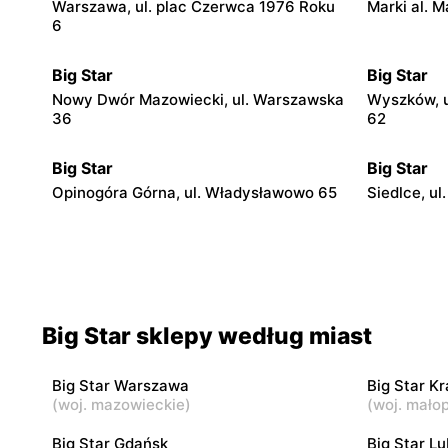
Warszawa, ul. plac Czerwca 1976 Roku
Marki al. M
6
Big Star
Big Star
Nowy Dwór Mazowiecki, ul. Warszawska
Wyszków, u
36
62
Big Star
Big Star
Opinogóra Górna, ul. Władysławowo 65
Siedlce, ul
Big Star
Big Star
Radom al. Józefa Grzecznarowskiego 28
Płock, ul. 
Big Star sklepy według miast
Big Star
Big Star
Kutno, ul. Kościuszki 73
Puławy, ul.
Big Star Warszawa
Big Star K
(
woj. mazowieckie
)
(
woj. małop
Big Star
Big Star
Big Star Gdańsk
Big Star Lu