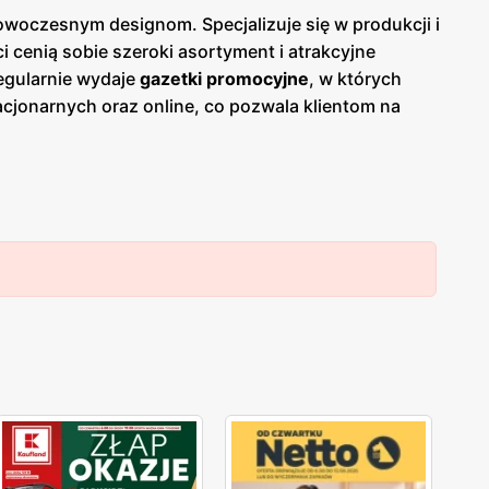
owoczesnym designom. Specjalizuje się w produkcji i
 cenią sobie szeroki asortyment i atrakcyjne
egularnie wydaje
gazetki promocyjne
, w których
cjonarnych oraz online, co pozwala klientom na
azwyczaj co miesiąc, dostarczając świeżych
onania, co sprawia, że cieszą się one dużym
 oferowanie odzieży, która jest nie tylko modna, ale
placówkach oraz w sklepie internetowym. Dzięki temu
sób. Firma kładzie duży nacisk na jakość obsługi