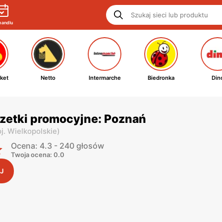
handlu
ket
Netto
Intermarche
Biedronka
Din
azetki promocyjne: Poznań
j. Wielkopolskie
)
Ocena: 4.3 - 240 głosów
Twoja ocena: 0.0
J