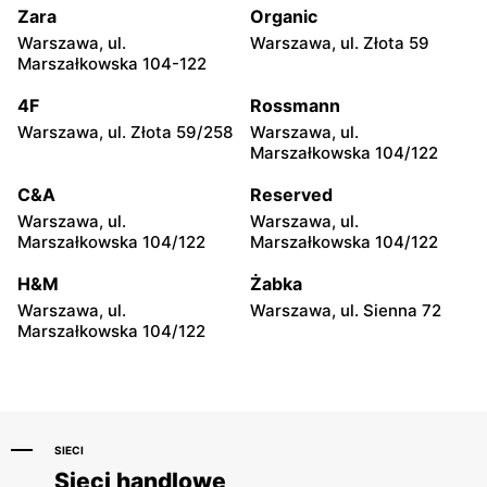
Zara
Organic
Big Star
Big Star
Warszawa, ul.
Warszawa, ul. Złota 59
Łódź, ul. Pabianicka 245
Łomża, ul. Zawadzka 38
Marszałkowska 104-122
Big Star
Big Star
4F
Rossmann
Piotrków Trybunalski, ul.
Starachowice, ul. Ks.
Warszawa, ul. Złota 59/258
Warszawa, ul.
Juliusza Słowackiego 123
Kardynała Stefana
Marszałkowska 104/122
Wyszyńskiego 14
C&A
Reserved
Big Star
Big Star
Warszawa, ul.
Warszawa, ul.
Włocławek, ul. Jana
Ostrowiec Świętokrzyski,
Marszałkowska 104/122
Marszałkowska 104/122
Kilińskiego 3
ul. Adama Mickiewicza 30
H&M
Żabka
Big Star
Big Star
Warszawa, ul.
Warszawa, ul. Sienna 72
Biała Podlaska, ul. Brzeska
Biała Podlaska, ul.
Marszałkowska 104/122
27
Sportowa 2
SIECI
Sieci handlowe