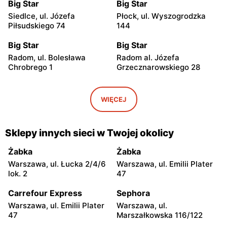
Big Star
Big Star
Siedlce, ul. Józefa
Płock, ul. Wyszogrodzka
Piłsudskiego 74
144
Big Star
Big Star
Radom, ul. Bolesława
Radom al. Józefa
Chrobrego 1
Grzecznarowskiego 28
Big Star
Big Star
Płock, ul. Tysiąclecia 2a
Tomaszów Mazowiecki, ul.
WIĘCEJ
Warszawska 1
Big Star
Big Star
Sklepy innych sieci w Twojej okolicy
Mława al. Świętego
Kutno, ul. Kościuszki 73
Wojciecha 13
Żabka
Żabka
Warszawa, ul. Łucka 2/4/6
Warszawa, ul. Emilii Plater
Big Star
Big Star
lok. 2
47
Puławy, ul. Lubelska 2
Łódź al. Marsz. Józefa
Piłsudskiego 15/23
Carrefour Express
Sephora
Warszawa, ul. Emilii Plater
Warszawa, ul.
Big Star
Big Star
47
Marszałkowska 116/122
Łódź, ul. Jana Karskiego 5
Rzgów, ul. Żeromskiego 8