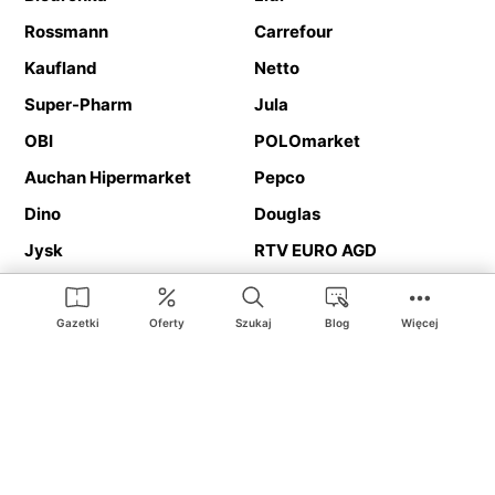
Rossmann
Carrefour
Kaufland
Netto
Super-Pharm
Jula
OBI
POLOmarket
Auchan Hipermarket
Pepco
Dino
Douglas
Jysk
RTV EURO AGD
Action
Media Expert
Deichmann
Media Markt
Gazetki
Oferty
Szukaj
Blog
Więcej
Ding.pl to serwis internetowy prezentujący
gazetki promocyjne
oraz
katalogi
sklepów i dużych sieci handlowych. Dzięki
geolokalizacji otrzymasz przede wszystkim oferty sklepów, z
Twojego bliskiego otoczenia. Dodatkowo na stronie znajdziesz
adresy sklepów, więc w trakcie podróży bez problemu trafisz do
ulubionego sklepu.