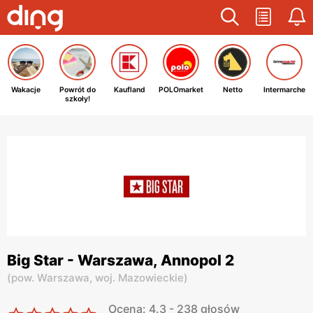
Wakacje
Powrót do
Kaufland
POLOmarket
Netto
Intermarche
szkoły!
Big Star - Warszawa, Annopol 2
(
pow. Warszawa,
woj. Mazowieckie
)
Ocena: 4.3 - 238 głosów