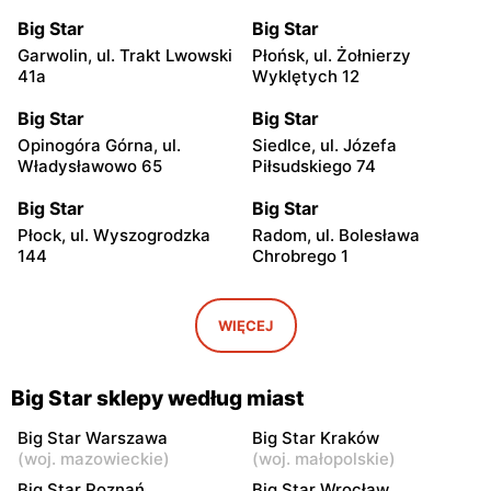
Big Star
Big Star
Garwolin, ul. Trakt Lwowski
Płońsk, ul. Żołnierzy
41a
Wyklętych 12
Big Star
Big Star
Opinogóra Górna, ul.
Siedlce, ul. Józefa
Władysławowo 65
Piłsudskiego 74
Big Star
Big Star
Płock, ul. Wyszogrodzka
Radom, ul. Bolesława
144
Chrobrego 1
Big Star
Big Star
Radom al. Józefa
Płock, ul. Tysiąclecia 2a
WIĘCEJ
Grzecznarowskiego 28
Big Star
Big Star
Big Star sklepy według miast
Tomaszów Mazowiecki, ul.
Mława al. Świętego
Warszawska 1
Wojciecha 13
Big Star Warszawa
Big Star Kraków
(
woj. mazowieckie
)
(
woj. małopolskie
)
Big Star
Big Star
Big Star Poznań
Big Star Wrocław