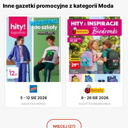
rabatach. Produkty
Big Star
są znane z wysokiej jakości
Inne gazetki promocyjne z kategorii Moda
materiałów i starannego wykonania, co sprawia, że cieszą
się one dużym uznaniem wśród klientów. Firma stawia na
innowacyjność i ciągłe udoskonalanie swoich wyrobów, co
pozwala na oferowanie odzieży, która jest nie tylko modna,
ale także wygodna i trwała. Sieć sklepów
Big Star
jest
obecna w całej Polsce, oferując swoje produkty w licznych
placówkach oraz w sklepie internetowym. Dzięki temu
klienci mają łatwy dostęp do szerokiej gamy odzieży i
akcesoriów, które mogą zakupić w dogodny dla siebie
sposób. Firma kładzie duży nacisk na jakość obsługi oraz
pomoc w wyborze odpowiednich produktów, co przekłada
się na zadowolenie i lojalność klientów.
5
-
12 SIE 2026
9
-
26 SIE 2026
GAZETKA PEPCO
GAZETKA BIEDRONKA
WIĘCEJ (27)