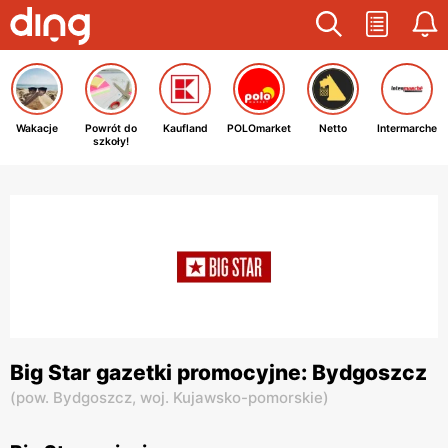
Wakacje
Powrót do
Kaufland
POLOmarket
Netto
Intermarche
szkoły!
Big Star gazetki promocyjne: Bydgoszcz
(
pow. Bydgoszcz,
woj. Kujawsko-pomorskie
)