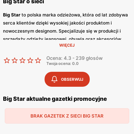
Big Star o sieci
Big Star
to polska marka odzieżowa, która od lat zdobywa
serca klientów dzięki wysokiej jakości produktom i
nowoczesnym designom. Specjalizuje się w produkcji i
sprzedaży odzieży jeansowej, obuwia oraz akcesoriów,
WIĘCEJ
które cechują się trwałością i modnym wyglądem. Klienci
cenią sobie szeroki asortyment i atrakcyjne
promocje
,
Ocena: 4.3 - 239 głosów
które umożliwiają zakup wysokiej jakości produktów w
Twoja ocena: 0.0
przystępnych
niskich cenach
. Sieć
Big Star
regularnie
wydaje
gazetki promocyjne
, w których prezentowane są
OBSERWUJ
najnowsze kolekcje, wyprzedaże oraz specjalne oferty.
Gazetki
te są dostępne w sklepach stacjonarnych oraz
Big Star aktualne gazetki promocyjne
online, co pozwala klientom na bieżąco śledzić aktualne
promocje
i korzystać z wyjątkowych okazji zakupowych.
BRAK GAZETEK Z SIECI BIG STAR
Publikacje te pojawiają się zazwyczaj co miesiąc,
dostarczając świeżych informacji o nowościach i