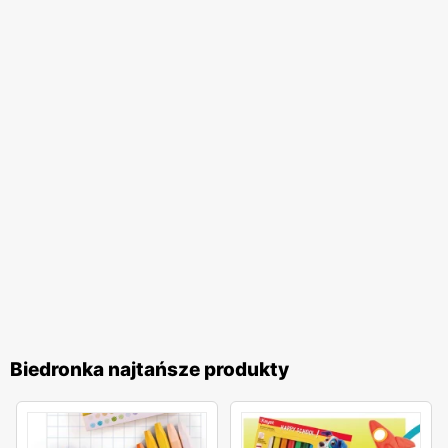
na wygodne zakupy blisko domu. Firma stawia na wysoką
jakość obsługi oraz komfort zakupów, co przekłada się na
zadowolenie i lojalność klientów. Biedronka pozostaje
jednym z ulubionych miejsc zakupów Polaków. Sieć
nieustannie dostosowuje swoją ofertę do potrzeb klientów,
wprowadzając nowe produkty i udoskonalając istniejące,
aby zapewnić najwyższą jakość i atrakcyjność cenową. To
miejsce, gdzie zakupy stają się przyjemnością, a każdy
klient może liczyć na wyjątkowe oferty i doskonałą
obsługę.
Biedronka najtańsze produkty