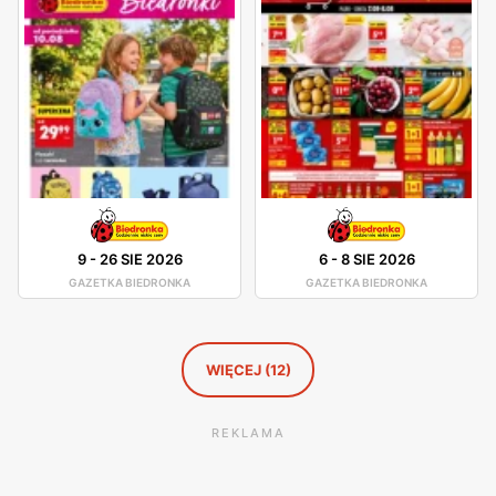
planować swoje zakupy i korzystać z wyjątkowych okazji
cenowych. Są one dostępne zarówno w formie papierowej
w sklepach, jak i online, co umożliwia łatwy dostęp do
bieżących ofert.
Biedronka gazetka
pozwala na szybki
przegląd najciekawszych ofert tygodnia, co ułatwia
oszczędne zakupy. Sieć kładzie duży nacisk na lokalność i
wspiera polskich producentów, oferując szeroki wybór
produktów pochodzących od rodzimych dostawców. Dzięki
temu klienci mogą liczyć na świeże, wysokiej jakości
9
-
26 SIE 2026
6
-
8 SIE 2026
produkty, które spełniają ich oczekiwania. Sieć nieustannie
GAZETKA BIEDRONKA
GAZETKA BIEDRONKA
rozwija swoją ofertę, wprowadzając nowe marki własne
oraz produkty ekologiczne, które odpowiadają na rosnące
zainteresowanie zdrowym trybem życia. Sieć sklepów
WIĘCEJ (12)
Biedronka jest obecna w całej Polsce, z ponad 3000
placówek, co sprawia, że jest łatwo dostępna dla milionów
REKLAMA
konsumentów. Sklepy są zlokalizowane zarówno w dużych
miastach, jak i mniejszych miejscowościach, co pozwala