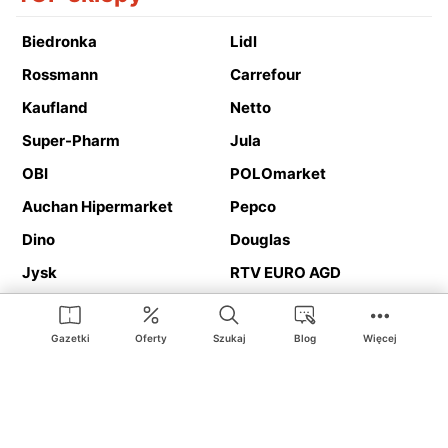
Biedronka
Lidl
Rossmann
Carrefour
Kaufland
Netto
Super-Pharm
Jula
OBI
POLOmarket
Auchan Hipermarket
Pepco
Dino
Douglas
Jysk
RTV EURO AGD
Action
Media Expert
Deichmann
Media Markt
Gazetki
Oferty
Szukaj
Blog
Więcej
Ding.pl to serwis internetowy prezentujący
gazetki promocyjne
oraz
katalogi
sklepów i dużych sieci handlowych. Dzięki
geolokalizacji otrzymasz przede wszystkim oferty sklepów, z
Twojego bliskiego otoczenia. Dodatkowo na stronie znajdziesz