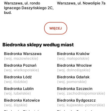
Warszawa, ul. rondo
Warszawa, ul. Nowolipie 7a
Ignacego Daszyńskiego 2C,
bud.
Biedronka
Biedronka
Warszawa, ul. Ogrodowa 58
Warszawa al. Solidarności
WIĘCEJ
86 88
Biedronka
Biedronka
Biedronka sklepy według miast
Warszawa, ul. Dobra 42
Warszawa, ul. Juliana
Ursyna Niemcewicza 8
Biedronka Warszawa
Biedronka Kraków
(
woj. mazowieckie
)
(
woj. małopolskie
)
Biedronka
Biedronka
Biedronka Poznań
Biedronka Wrocław
Warszawa, ul. Solec 24
Warszawa, ul. Juliana
(
woj. wielkopolskie
)
(
woj. dolnośląskie
)
Ursyna Niemcewicza 26
Biedronka Łódź
Biedronka Gdańsk
(
woj. łódzkie
)
(
woj. pomorskie
)
Biedronka
Biedronka
Biedronka Lublin
Biedronka Szczecin
Warszawa, ul.
Warszawa, ul. Górnośląska
(
woj. lubelskie
)
(
woj. zachodniopomorskie
)
Bonifraterska 6
6
Biedronka Katowice
Biedronka Bydgoszcz
Biedronka
Biedronka
(
woj. śląskie
)
(
woj. kujawsko-pomorskie
)
Warszawa, ul. Leszno 15
Warszawa, ul. Stanisława