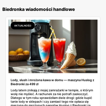
Biedronka wiadomości handlowe
AKTUALNOŚCI
Lody, slush i mrożona kawa w domu — maszyna Huslog z
Biedronki za 499 zł
Lody latem znikają z mojej zamrażarki w tempie, o którym
wolę nie myśleć. A rachunek za nie potrafi zaskoczyć.
Dlatego w tym roku sprawdziłam dwie drogi: gdzie kupić
tanie lody w sklepach i czy zamiast tego nie opłaca się
maszyna do mrożonych napojów Huslog z Biedronki za