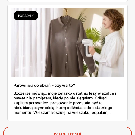
ważną od 21 do 30 maja i wynotowałam to, co sama
wrzuciłabym do koszyka bez wahania: kosmetyki, perfumy
i drobiazgi, które kobiety faktycznie zużywają. Ceny
PORADNIK
zaczynają się od kilkunastu złotych, a efekt bywa lepszy
niż niejeden droższy zestaw.
Parownica do ubrań – czy warto?
Szczerze mówiąc, moje żelazko ostatnio leży w szafce i
nawet nie pamiętam, kiedy po nie sięgałam. Odkąd
kupiłam parownicę, prasowanie przestało być tą
nielubianą czynnością, którą odkładasz do ostatniego
momentu. Wieszam koszulę na wieszaku, odpalam,
przejeżdżam parą – gotowe w dwie minuty. No i tu
zaczyna się problem, bo parownic jest na rynku
zatrzęsienie, a nie każda robi to, co obiecuje producent.
WIĘCEJ (1150)