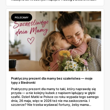
499 zł. Jedno urządzenie obiecuje lody, slush i mrożoną
kawę w domu, bez wychodzenia po nie do sklepu.
Postanowiłam policzyć, kiedy naprawdę się to zwraca.
POLECAMY
Praktyczny prezent dla mamy bez szaleństwa — moje
typy z Biedronki
Praktyczny prezent dla mamy to taki, który naprawdę się
przyda — a nie kolejny kubek z napisem lądujący w głębi
szafki. Dzień Matki w Polsce co roku wypada tego samego
dnia, 26 maja, więc w 2026 też nie ma zaskoczenia. I
szczerze? Nie trzeba wydawać fortuny, żeby mama
poczuła się zauważona. Przejrzałam gazetkę Biedronki