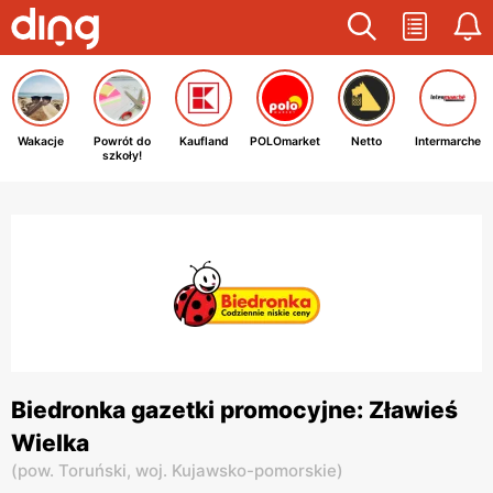
Wakacje
Powrót do
Kaufland
POLOmarket
Netto
Intermarche
szkoły!
Biedronka gazetki promocyjne: Zławieś
Wielka
(
pow. Toruński,
woj. Kujawsko-pomorskie
)