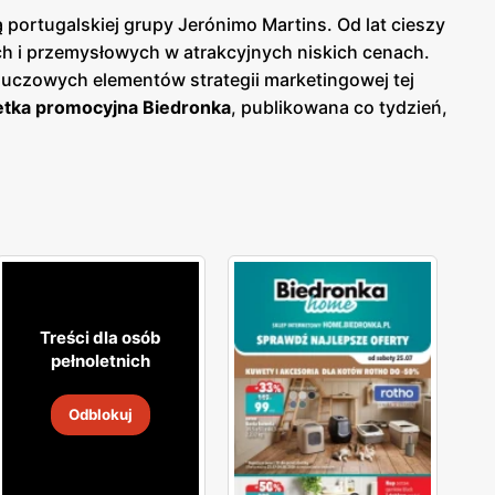
portugalskiej grupy Jerónimo Martins. Od lat cieszy
 i przemysłowych w atrakcyjnych niskich cenach.
luczowych elementów strategii marketingowej tej
tka promocyjna Biedronka
, publikowana co tydzień,
woje zakupy i korzystać z wyjątkowych okazji
o bieżących ofert.
Biedronka gazetka
pozwala na
lność i wspiera polskich producentów, oferując
okiej jakości produkty, które spełniają ich
ne, które odpowiadają na rosnące zainteresowanie
, że jest łatwo dostępna dla milionów konsumentów.
ne zakupy blisko domu. Firma stawia na wysoką
aje jednym z ulubionych miejsc zakupów Polaków. Sieć
Treści dla osób
ejące, aby zapewnić najwyższą jakość i atrakcyjność
pełnoletnich
skonałą obsługę.
Odblokuj