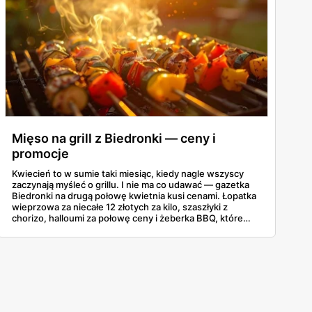
Mięso na grill z Biedronki — ceny i
promocje
Kwiecień to w sumie taki miesiąc, kiedy nagle wszyscy
zaczynają myśleć o grillu. I nie ma co udawać — gazetka
Biedronki na drugą połowę kwietnia kusi cenami. Łopatka
wieprzowa za niecałe 12 złotych za kilo, szaszłyki z
chorizo, halloumi za połowę ceny i żeberka BBQ, które
same się proszą o węgiel. Poniżej najciekawsze promocje
grillowe z oferty 16-30 kwietnia, żeby nie trzeba było
przekopywać się przez całą gazetkę.