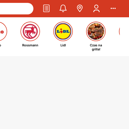
o
Rossmann
Lidl
Czas na
Ta
grilla!
kosm