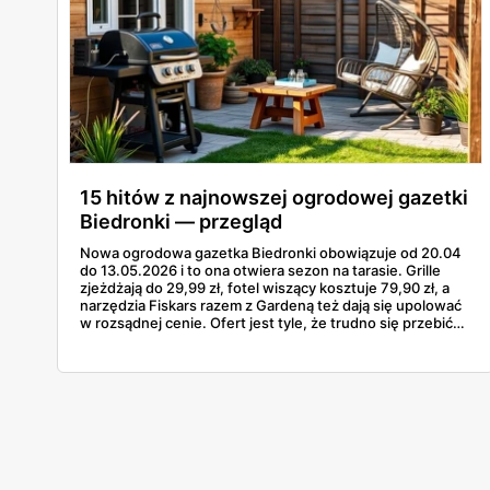
15 hitów z najnowszej ogrodowej gazetki
Biedronki — przegląd
Nowa ogrodowa gazetka Biedronki obowiązuje od 20.04
do 13.05.2026 i to ona otwiera sezon na tarasie. Grille
zjeżdżają do 29,99 zł, fotel wiszący kosztuje 79,90 zł, a
narzędzia Fiskars razem z Gardeną też dają się upolować
w rozsądnej cenie. Ofert jest tyle, że trudno się przebić
przez wszystkie strony bez ściągi. Poniżej 15
najciekawszych pozycji z tej odsłony — od najtańszego
grilla węglowego po gazowego Landmanna za 1199 zł. W
grze są grille, meble, lampy solarne, narzędzia i akcesoria
do nawadniania.