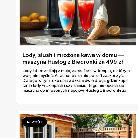
Lody, slush i mrożona kawa w domu —
maszyna Huslog z Biedronki za 499 zł
Lody latem znikają z mojej zamrażarki w tempie, o którym
wolę nie myśleć. A rachunek za nie potrafi zaskoczyć.
Dlatego w tym roku sprawdziłam dwie drogi: gdzie kupić
tanie lody w sklepach i czy zamiast tego nie opłaca się
maszyna do mrożonych napojów Huslog z Biedronki za
499 zł. Jedno urządzenie obiecuje lody, slush i mrożoną
kawę w domu, bez wychodzenia po nie do sklepu.
Postanowiłam policzyć, kiedy naprawdę się to zwraca.
NOWOŚCI