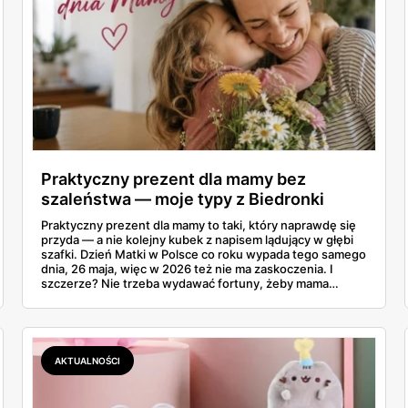
Praktyczny prezent dla mamy bez
szaleństwa — moje typy z Biedronki
Praktyczny prezent dla mamy to taki, który naprawdę się
przyda — a nie kolejny kubek z napisem lądujący w głębi
szafki. Dzień Matki w Polsce co roku wypada tego samego
dnia, 26 maja, więc w 2026 też nie ma zaskoczenia. I
szczerze? Nie trzeba wydawać fortuny, żeby mama
poczuła się zauważona. Przejrzałam gazetkę Biedronki
ważną od 21 do 30 maja i wynotowałam to, co sama
wrzuciłabym do koszyka bez wahania: kosmetyki, perfumy
i drobiazgi, które kobiety faktycznie zużywają. Ceny
zaczynają się od kilkunastu złotych, a efekt bywa lepszy
AKTUALNOŚCI
niż niejeden droższy zestaw.