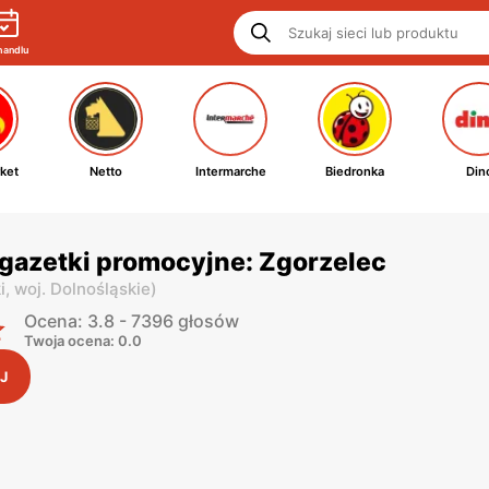
handlu
ket
Netto
Intermarche
Biedronka
Din
gazetki promocyjne: Zgorzelec
i,
woj. Dolnośląskie
)
Ocena: 3.8 - 7396 głosów
Twoja ocena: 0.0
J