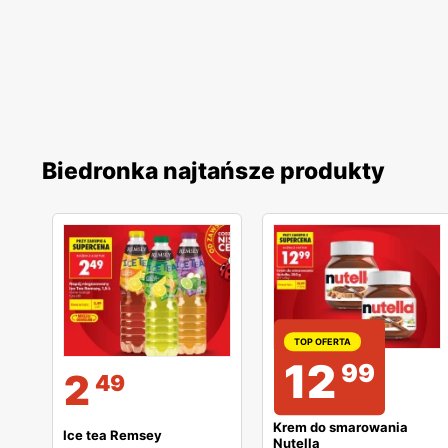
Biedronka najtańsze produkty
TOP OFERTA
12
99
2
49
Krem do smarowania
Ice tea Remsey
Nutella