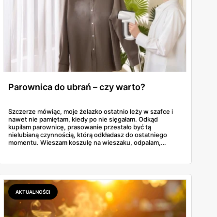
Parownica do ubrań – czy warto?
Szczerze mówiąc, moje żelazko ostatnio leży w szafce i
nawet nie pamiętam, kiedy po nie sięgałam. Odkąd
kupiłam parownicę, prasowanie przestało być tą
nielubianą czynnością, którą odkładasz do ostatniego
momentu. Wieszam koszulę na wieszaku, odpalam,
przejeżdżam parą – gotowe w dwie minuty. No i tu
zaczyna się problem, bo parownic jest na rynku
zatrzęsienie, a nie każda robi to, co obiecuje producent.
AKTUALNOŚCI