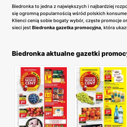
Biedronka to jedna z największych i najbardziej roz
się ogromną popularnością wśród polskich konsume
Klienci cenią sobie bogaty wybór, częste promocje 
sieci jest
Biedronka gazetka promocyjna
, która ukaz
prezentuje aktualne promocje, specjalne oferty i s
cenowych. Są one dostępne zarówno w formie papierow
szybki przegląd najciekawszych ofert tygodnia, co u
Biedronka aktualne gazetki promoc
szeroki wybór produktów pochodzących od rodzimych 
oczekiwania. Sieć nieustannie rozwija swoją ofertę
zdrowym trybem życia. Sieć sklepów Biedronka jest 
Sklepy są zlokalizowane zarówno w dużych miastach
jakość obsługi oraz komfort zakupów, co przekłada s
nieustannie dostosowuje swoją ofertę do potrzeb kl
cenową. To miejsce, gdzie zakupy stają się przyjemno