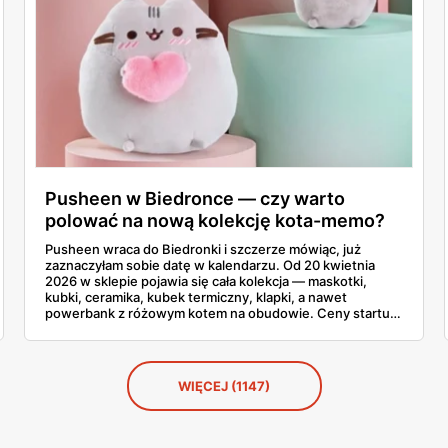
Pusheen w Biedronce — czy warto
polować na nową kolekcję kota-memo?
Pusheen wraca do Biedronki i szczerze mówiąc, już
zaznaczyłam sobie datę w kalendarzu. Od 20 kwietnia
2026 w sklepie pojawia się cała kolekcja — maskotki,
kubki, ceramika, kubek termiczny, klapki, a nawet
powerbank z różowym kotem na obudowie. Ceny startują
od 2,99 zł za karteczki samoprzylepne i idą do 79,90 zł za
największą maskotkę. Sprawdziłam całą gazetkę stronę
po stronie, policzyłam produkty i porównałam ceny ze
Smykiem. Powiem szczerze, co warto łapać w pierwszej
WIĘCEJ (1147)
kolejności, a co zostawić na później.