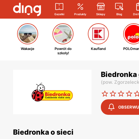
Gazetki
Produkty
Sklepy
Blog
Dni 
Wakacje
Powrót do
Kaufland
POLOmar
szkoły!
Biedronka 
(
pow. Zgorzeleck
OBSERWU
Biedronka o sieci