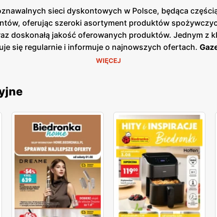
poznawalnych sieci dyskontowych w Polsce, będąca częścią 
ntów, oferując szeroki asortyment produktów spożywczych
oraz doskonałą jakość oferowanych produktów. Jednym z k
uje się regularnie i informuje o najnowszych ofertach.
Gaze
ezonowe wyprzedaże, dzięki czemu klienci mogą planować s
WIĘCEJ
ej w sklepach, jak i online, co umożliwia łatwy dostęp d
łatwia oszczędne zakupy. Sieć kładzie duży nacisk na loka
yjne
dostawców. Dzięki temu klienci mogą liczyć na świeże, wys
, wprowadzając nowe marki własne oraz produkty ekologicz
obecna w całej Polsce, z ponad 3000 placówek, co sprawia
, jak i mniejszych miejscowościach, co pozwala na wygod
ię na zadowolenie i lojalność klientów. Biedronka pozost
ientów, wprowadzając nowe produkty i udoskonalając istni
ścią, a każdy klient może liczyć na wyjątkowe oferty i do