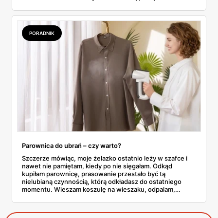
poczuła się zauważona. Przejrzałam gazetkę Biedronki
ważną od 21 do 30 maja i wynotowałam to, co sama
wrzuciłabym do koszyka bez wahania: kosmetyki, perfumy
i drobiazgi, które kobiety faktycznie zużywają. Ceny
PORADNIK
zaczynają się od kilkunastu złotych, a efekt bywa lepszy
niż niejeden droższy zestaw.
Parownica do ubrań – czy warto?
Szczerze mówiąc, moje żelazko ostatnio leży w szafce i
nawet nie pamiętam, kiedy po nie sięgałam. Odkąd
kupiłam parownicę, prasowanie przestało być tą
nielubianą czynnością, którą odkładasz do ostatniego
momentu. Wieszam koszulę na wieszaku, odpalam,
przejeżdżam parą – gotowe w dwie minuty. No i tu
zaczyna się problem, bo parownic jest na rynku
zatrzęsienie, a nie każda robi to, co obiecuje producent.