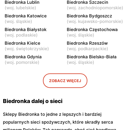
Biedronka Lublin
Biedronka Szczecin
Warszawa, ul.
Warszawa, ul. Górnośląska
(
woj. lubelskie
)
(
woj. zachodniopomorskie
)
Bonifraterska 6
6
Biedronka Katowice
Biedronka Bydgoszcz
Biedronka
Biedronka
(
woj. śląskie
)
(
woj. kujawsko-pomorskie
)
Warszawa, ul. Leszno 15
Warszawa, ul. Stanisława
Biedronka Białystok
Biedronka Częstochowa
Dubois 5A
(
woj. podlaskie
)
(
woj. śląskie
)
Biedronka
Biedronka Kielce
Biedronka
Biedronka Rzeszów
(
woj. świętokrzyskie
)
(
woj. podkarpackie
)
Warszawa, ul. Puławska
Warszawa, ul. Dzika 4
111b
Biedronka Gdynia
Biedronka Bielsko-Biała
(
woj. pomorskie
)
(
woj. śląskie
)
Biedronka
Biedronka
Warszawa, ul. Obozowa 16
Warszawa, ul. Targowa 24
ZOBACZ WIĘCEJ
Biedronka
Biedronka
Warszawa, ul. Sokołowska
Warszawa, ul. plac Gen.
11
Józefa Hallera 6
Biedronka dalej o sieci
Sklepy Biedronka to jedne z lepszych i bardziej
popularnych sieci spożywczych, które skradły serca
milionom Polaków. Tak naprawdę, choć sieć handlowa