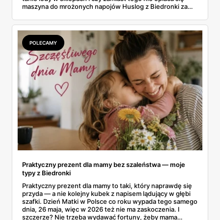
maszyna do mrożonych napojów Huslog z Biedronki za
499 zł. Jedno urządzenie obiecuje lody, slush i mrożoną
kawę w domu, bez wychodzenia po nie do sklepu.
Postanowiłam policzyć, kiedy naprawdę się to zwraca.
POLECAMY
Praktyczny prezent dla mamy bez szaleństwa — moje
typy z Biedronki
Praktyczny prezent dla mamy to taki, który naprawdę się
przyda — a nie kolejny kubek z napisem lądujący w głębi
szafki. Dzień Matki w Polsce co roku wypada tego samego
dnia, 26 maja, więc w 2026 też nie ma zaskoczenia. I
szczerze? Nie trzeba wydawać fortuny, żeby mama