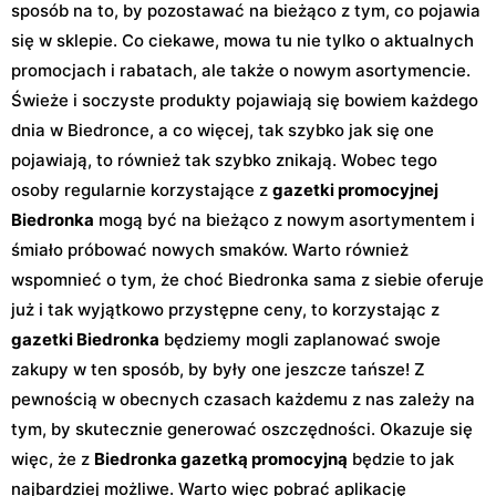
sposób na to, by pozostawać na bieżąco z tym, co pojawia
się w sklepie. Co ciekawe, mowa tu nie tylko o aktualnych
promocjach i rabatach, ale także o nowym asortymencie.
Świeże i soczyste produkty pojawiają się bowiem każdego
dnia w Biedronce, a co więcej, tak szybko jak się one
pojawiają, to również tak szybko znikają. Wobec tego
osoby regularnie korzystające z
gazetki promocyjnej
Biedronka
mogą być na bieżąco z nowym asortymentem i
śmiało próbować nowych smaków. Warto również
wspomnieć o tym, że choć Biedronka sama z siebie oferuje
już i tak wyjątkowo przystępne ceny, to korzystając z
gazetki Biedronka
będziemy mogli zaplanować swoje
zakupy w ten sposób, by były one jeszcze tańsze! Z
pewnością w obecnych czasach każdemu z nas zależy na
tym, by skutecznie generować oszczędności. Okazuje się
więc, że z
Biedronka gazetką promocyjną
będzie to jak
najbardziej możliwe. Warto więc pobrać aplikację