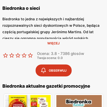
Biedronka o sieci
Biedronka to jedna z największych i najbardziej
rozpoznawalnych sieci dyskontowych w Polsce, będąca
częścią portugalskiej grupy Jerónimo Martins. Od lat
cieszy się ogromną popularnością wśród polskich
WIĘCEJ
konsumentów, oferując szeroki asortyment produktów
spożywczych i przemysłowych w atrakcyjnych niskich
Ocena: 3.8 - 7386 głosów
cenach. Klienci cenią sobie bogaty wybór, częste
Twoja ocena: 0.0
promocje oraz doskonałą jakość oferowanych produktów.
Jednym z kluczowych elementów strategii marketingowej
OBSERWUJ
tej sieci jest
Biedronka gazetka promocyjna
, która ukazuje
się regularnie i informuje o najnowszych ofertach.
Biedronka aktualne gazetki promocyjne
Gazetka promocyjna Biedronka
, publikowana co tydzień,
prezentuje aktualne promocje, specjalne oferty i
sezonowe wyprzedaże, dzięki czemu klienci mogą