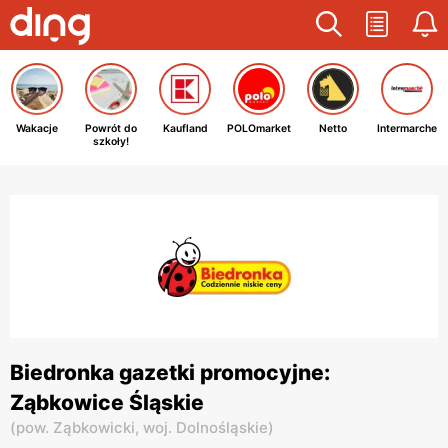
Wakacje
Powrót do
Kaufland
POLOmarket
Netto
Intermarche
szkoły!
Biedronka gazetki promocyjne:
Ząbkowice Śląskie
(
pow. Ząbkowicki,
woj. Dolnośląskie
)