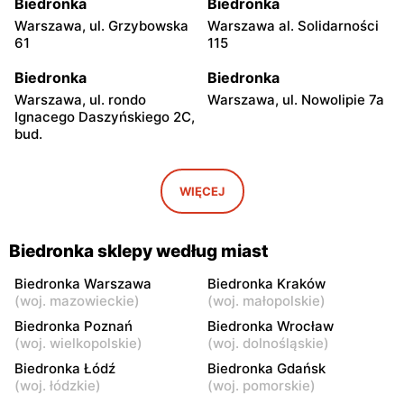
Biedronka
Biedronka
Warszawa, ul. Grzybowska
Warszawa al. Solidarności
61
115
Biedronka
Biedronka
Warszawa, ul. rondo
Warszawa, ul. Nowolipie 7a
Ignacego Daszyńskiego 2C,
bud.
Biedronka
Biedronka
Warszawa, ul. Ogrodowa 58
Warszawa al. Solidarności
WIĘCEJ
86 88
Biedronka
Biedronka
Biedronka sklepy według miast
Warszawa, ul. Dobra 42
Warszawa, ul. Juliana
Ursyna Niemcewicza 8
Biedronka Warszawa
Biedronka Kraków
(
woj. mazowieckie
)
(
woj. małopolskie
)
Biedronka
Biedronka
Biedronka Poznań
Biedronka Wrocław
Warszawa, ul. Solec 24
Warszawa, ul. Juliana
(
woj. wielkopolskie
)
(
woj. dolnośląskie
)
Ursyna Niemcewicza 26
Biedronka Łódź
Biedronka Gdańsk
(
woj. łódzkie
)
(
woj. pomorskie
)
Biedronka
Biedronka