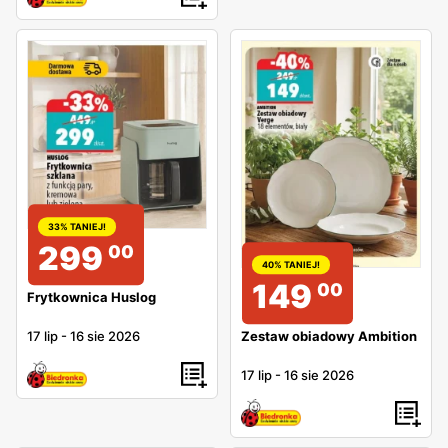
33% TANIEJ!
299
00
40% TANIEJ!
149
00
Frytkownica Huslog
Zestaw obiadowy Ambition
17 lip
-
16 sie 2026
17 lip
-
16 sie 2026