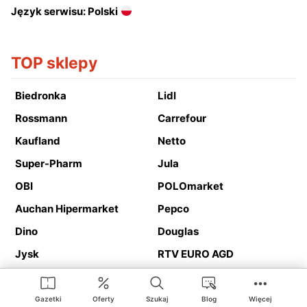
Język serwisu: Polski
TOP sklepy
Biedronka
Lidl
Rossmann
Carrefour
Kaufland
Netto
Super-Pharm
Jula
OBI
POLOmarket
Auchan Hipermarket
Pepco
Dino
Douglas
Jysk
RTV EURO AGD
Action
Media Expert
Deichmann
Media Markt
Gazetki
Oferty
Szukaj
Blog
Więcej