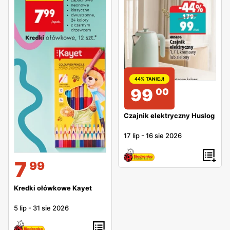
44% TANIEJ!
99
00
Czajnik elektryczny Huslog
17 lip
-
16 sie 2026
7
99
Kredki ołówkowe Kayet
5 lip
-
31 sie 2026