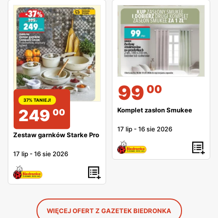
99
00
37% TANIEJ!
Komplet zasłon Smukee
249
00
17 lip
-
16 sie 2026
Zestaw garnków Starke Pro
17 lip
-
16 sie 2026
WIĘCEJ OFERT Z GAZETEK BIEDRONKA