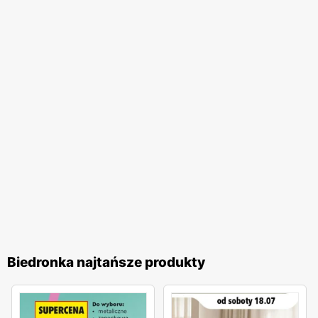
na wygodne zakupy blisko domu. Firma stawia na wysoką
jakość obsługi oraz komfort zakupów, co przekłada się na
zadowolenie i lojalność klientów. Biedronka pozostaje
jednym z ulubionych miejsc zakupów Polaków. Sieć
nieustannie dostosowuje swoją ofertę do potrzeb klientów,
wprowadzając nowe produkty i udoskonalając istniejące,
aby zapewnić najwyższą jakość i atrakcyjność cenową. To
miejsce, gdzie zakupy stają się przyjemnością, a każdy
klient może liczyć na wyjątkowe oferty i doskonałą
obsługę.
Biedronka najtańsze produkty