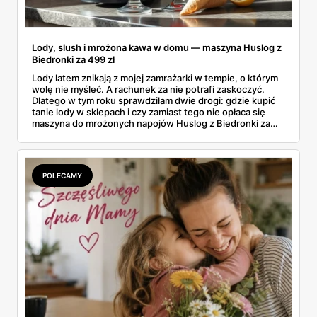
Lody, slush i mrożona kawa w domu — maszyna Huslog z
Biedronki za 499 zł
Lody latem znikają z mojej zamrażarki w tempie, o którym
wolę nie myśleć. A rachunek za nie potrafi zaskoczyć.
Dlatego w tym roku sprawdziłam dwie drogi: gdzie kupić
tanie lody w sklepach i czy zamiast tego nie opłaca się
maszyna do mrożonych napojów Huslog z Biedronki za
499 zł. Jedno urządzenie obiecuje lody, slush i mrożoną
kawę w domu, bez wychodzenia po nie do sklepu.
Postanowiłam policzyć, kiedy naprawdę się to zwraca.
POLECAMY