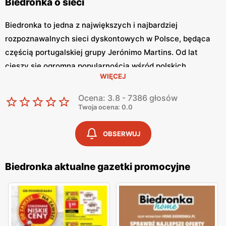
Biedronka o sieci
Biedronka to jedna z największych i najbardziej
rozpoznawalnych sieci dyskontowych w Polsce, będąca
częścią portugalskiej grupy Jerónimo Martins. Od lat
cieszy się ogromną popularnością wśród polskich
WIĘCEJ
konsumentów, oferując szeroki asortyment produktów
spożywczych i przemysłowych w atrakcyjnych niskich
Ocena: 3.8 - 7386 głosów
cenach. Klienci cenią sobie bogaty wybór, częste
Twoja ocena: 0.0
promocje oraz doskonałą jakość oferowanych produktów.
Jednym z kluczowych elementów strategii marketingowej
OBSERWUJ
tej sieci jest
Biedronka gazetka promocyjna
, która ukazuje
się regularnie i informuje o najnowszych ofertach.
Biedronka aktualne gazetki promocyjne
Gazetka promocyjna Biedronka
, publikowana co tydzień,
prezentuje aktualne promocje, specjalne oferty i
sezonowe wyprzedaże, dzięki czemu klienci mogą
planować swoje zakupy i korzystać z wyjątkowych okazji