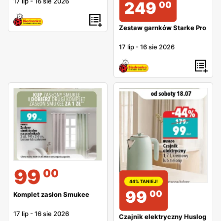
17 lip
-
16 sie 2026
249
00
Zestaw garnków Starke Pro
17 lip
-
16 sie 2026
99
00
44% TANIEJ!
99
00
Komplet zasłon Smukee
17 lip
-
16 sie 2026
Czajnik elektryczny Huslog