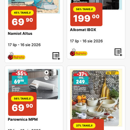
56% TANIEJ!
45% TANIEJ!
199
00
69
90
Alkomat IBOX
Namiot Altus
17 lip
-
16 sie 2026
17 lip
-
16 sie 2026
56% TANIEJ!
69
90
Parownica MPM
37% TANIEJ!