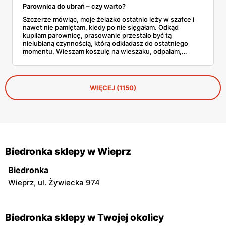
Parownica do ubrań – czy warto?
Szczerze mówiąc, moje żelazko ostatnio leży w szafce i
nawet nie pamiętam, kiedy po nie sięgałam. Odkąd
kupiłam parownicę, prasowanie przestało być tą
nielubianą czynnością, którą odkładasz do ostatniego
momentu. Wieszam koszulę na wieszaku, odpalam,
przejeżdżam parą – gotowe w dwie minuty. No i tu
zaczyna się problem, bo parownic jest na rynku
zatrzęsienie, a nie każda robi to, co obiecuje producent.
WIĘCEJ (1150)
Biedronka sklepy w Wieprz
Biedronka
Wieprz, ul. Żywiecka 974
Biedronka sklepy w Twojej okolicy