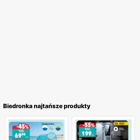
jakość obsługi oraz komfort zakupów, co przekłada się na
zadowolenie i lojalność klientów. Biedronka pozostaje
jednym z ulubionych miejsc zakupów Polaków. Sieć
nieustannie dostosowuje swoją ofertę do potrzeb klientów,
wprowadzając nowe produkty i udoskonalając istniejące,
aby zapewnić najwyższą jakość i atrakcyjność cenową. To
miejsce, gdzie zakupy stają się przyjemnością, a każdy
klient może liczyć na wyjątkowe oferty i doskonałą
obsługę.
Biedronka najtańsze produkty