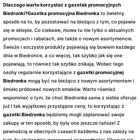
Dlaczego warto korzystać z gazetek promocyjnych
Biedronki?
Gazetka promocyjna Biedronka
to świetny
sposób na to, by pozostawać na bieżąco z tym, co pojawia
się w sklepie. Co ciekawe, mowa tu nie tylko o aktualnych
promocjach i rabatach, ale także o nowym asortymencie.
Świeże i soczyste produkty pojawiają się bowiem każdego
dnia w Biedronce, a co więcej, tak szybko jak się one
pojawiają, to również tak szybko znikają. Wobec tego
osoby regularnie korzystające z
gazetki promocyjnej
Biedronka
mogą być na bieżąco z nowym asortymentem i
śmiało próbować nowych smaków. Warto również
wspomnieć o tym, że choć Biedronka sama z siebie oferuje
już i tak wyjątkowo przystępne ceny, to korzystając z
gazetki Biedronka
będziemy mogli zaplanować swoje
zakupy w ten sposób, by były one jeszcze tańsze! Z
pewnością w obecnych czasach każdemu z nas zależy na
tym, by skutecznie generować oszczędności. Okazuje się