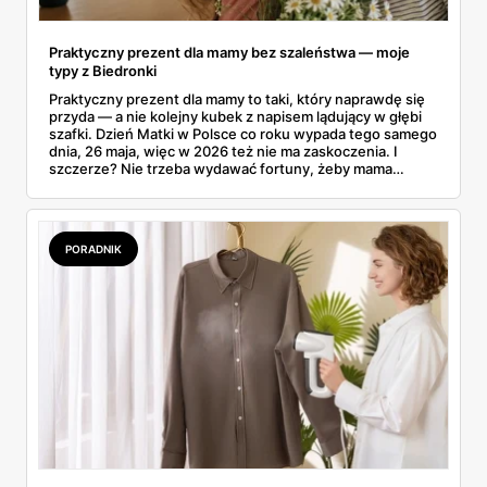
Praktyczny prezent dla mamy bez szaleństwa — moje
typy z Biedronki
Praktyczny prezent dla mamy to taki, który naprawdę się
przyda — a nie kolejny kubek z napisem lądujący w głębi
szafki. Dzień Matki w Polsce co roku wypada tego samego
dnia, 26 maja, więc w 2026 też nie ma zaskoczenia. I
szczerze? Nie trzeba wydawać fortuny, żeby mama
poczuła się zauważona. Przejrzałam gazetkę Biedronki
ważną od 21 do 30 maja i wynotowałam to, co sama
wrzuciłabym do koszyka bez wahania: kosmetyki, perfumy
i drobiazgi, które kobiety faktycznie zużywają. Ceny
PORADNIK
zaczynają się od kilkunastu złotych, a efekt bywa lepszy
niż niejeden droższy zestaw.