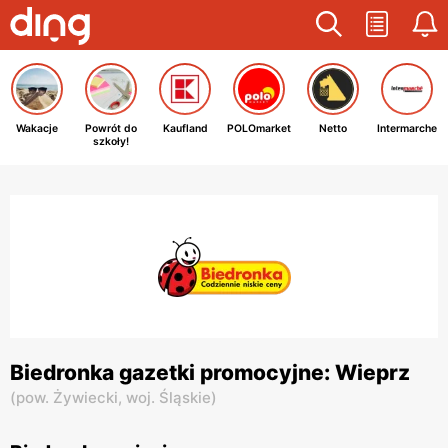
Wakacje
Powrót do
Kaufland
POLOmarket
Netto
Intermarche
szkoły!
Biedronka gazetki promocyjne: Wieprz
(
pow. Żywiecki,
woj. Śląskie
)