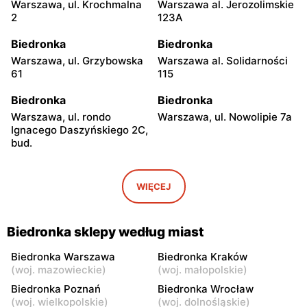
Warszawa, ul. Krochmalna
Warszawa al. Jerozolimskie
2
123A
Biedronka
Biedronka
Warszawa, ul. Grzybowska
Warszawa al. Solidarności
61
115
Biedronka
Biedronka
Warszawa, ul. rondo
Warszawa, ul. Nowolipie 7a
Ignacego Daszyńskiego 2C,
bud.
Biedronka
Biedronka
Warszawa, ul. Ogrodowa 58
Warszawa al. Solidarności
WIĘCEJ
86 88
Biedronka
Biedronka
Biedronka sklepy według miast
Warszawa, ul. Dobra 42
Warszawa, ul. Juliana
Ursyna Niemcewicza 8
Biedronka Warszawa
Biedronka Kraków
(
woj. mazowieckie
)
(
woj. małopolskie
)
Biedronka
Biedronka
Biedronka Poznań
Biedronka Wrocław
Warszawa, ul. Solec 24
Warszawa, ul. Juliana
(
woj. wielkopolskie
)
(
woj. dolnośląskie
)