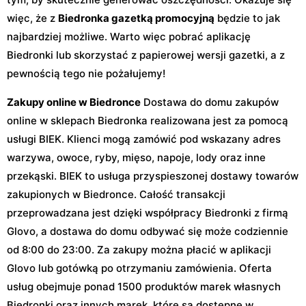
więc, że z
Biedronka gazetką promocyjną
będzie to jak
najbardziej możliwe. Warto więc pobrać aplikację
Biedronki lub skorzystać z papierowej wersji gazetki, a z
pewnością tego nie pożałujemy!
Zakupy online w Biedronce
Dostawa do domu zakupów
online w sklepach Biedronka realizowana jest za pomocą
usługi BIEK. Klienci mogą zamówić pod wskazany adres
warzywa, owoce, ryby, mięso, napoje, lody oraz inne
przekąski. BIEK to usługa przyspieszonej dostawy towarów
zakupionych w Biedronce. Całość transakcji
przeprowadzana jest dzięki współpracy Biedronki z firmą
Glovo, a dostawa do domu odbywać się może codziennie
od 8:00 do 23:00. Za zakupy można płacić w aplikacji
Glovo lub gotówką po otrzymaniu zamówienia. Oferta
usług obejmuje ponad 1500 produktów marek własnych
Biedronki oraz innych marek, które są dostępne w