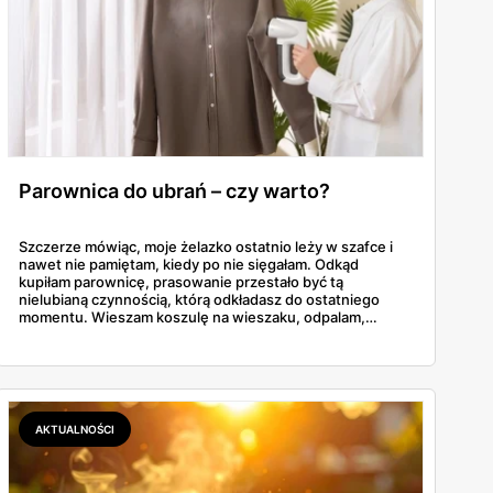
Parownica do ubrań – czy warto?
Szczerze mówiąc, moje żelazko ostatnio leży w szafce i
nawet nie pamiętam, kiedy po nie sięgałam. Odkąd
kupiłam parownicę, prasowanie przestało być tą
nielubianą czynnością, którą odkładasz do ostatniego
momentu. Wieszam koszulę na wieszaku, odpalam,
przejeżdżam parą – gotowe w dwie minuty. No i tu
zaczyna się problem, bo parownic jest na rynku
zatrzęsienie, a nie każda robi to, co obiecuje producent.
AKTUALNOŚCI