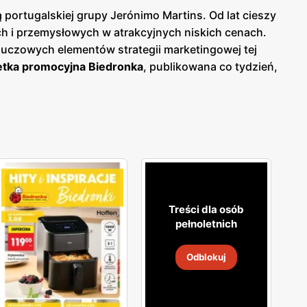
portugalskiej grupy Jerónimo Martins. Od lat cieszy
 i przemysłowych w atrakcyjnych niskich cenach.
luczowych elementów strategii marketingowej tej
tka promocyjna Biedronka
, publikowana co tydzień,
woje zakupy i korzystać z wyjątkowych okazji
o bieżących ofert.
Biedronka gazetka
pozwala na
lność i wspiera polskich producentów, oferując
okiej jakości produkty, które spełniają ich
ne, które odpowiadają na rosnące zainteresowanie
, że jest łatwo dostępna dla milionów konsumentów.
ne zakupy blisko domu. Firma stawia na wysoką
aje jednym z ulubionych miejsc zakupów Polaków. Sieć
Treści dla osób
ejące, aby zapewnić najwyższą jakość i atrakcyjność
pełnoletnich
skonałą obsługę.
Odblokuj