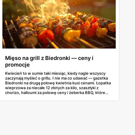
Mięso na grill z Biedronki — ceny i
promocje
Kwiecień to w sumie taki miesiąc, kiedy nagle wszyscy
zaczynają myśleć o grillu. I nie ma co udawać — gazetka
Biedronki na drugą połowę kwietnia kusi cenami. Łopatka
wieprzowa za niecałe 12 złotych za kilo, szaszłyki z
chorizo, halloumi za połowę ceny i żeberka BBQ, które
same się proszą o węgiel. Poniżej najciekawsze promocje
grillowe z oferty 16-30 kwietnia, żeby nie trzeba było
przekopywać się przez całą gazetkę.