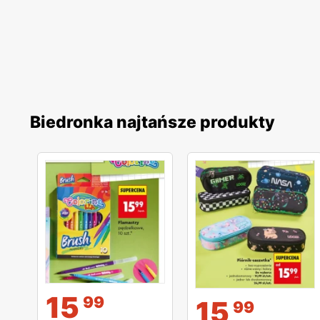
Biedronka najtańsze produkty
15
99
15
99