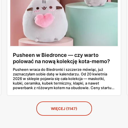
Pusheen w Biedronce — czy warto
polować na nową kolekcję kota-memo?
Pusheen wraca do Biedronki i szczerze mówiąc, już
zaznaczyłam sobie datę w kalendarzu. Od 20 kwietnia
2026 w sklepie pojawia się cała kolekcja — maskotki,
kubki, ceramika, kubek termiczny, klapki, a nawet
powerbank z różowym kotem na obudowie. Ceny startują
od 2,99 zł za karteczki samoprzylepne i idą do 79,90 zł za
największą maskotkę. Sprawdziłam całą gazetkę stronę
po stronie, policzyłam produkty i porównałam ceny ze
Smykiem. Powiem szczerze, co warto łapać w pierwszej
WIĘCEJ (1147)
kolejności, a co zostawić na później.