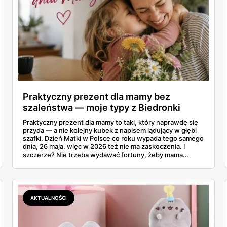
Praktyczny prezent dla mamy bez
szaleństwa — moje typy z Biedronki
Praktyczny prezent dla mamy to taki, który naprawdę się
przyda — a nie kolejny kubek z napisem lądujący w głębi
szafki. Dzień Matki w Polsce co roku wypada tego samego
dnia, 26 maja, więc w 2026 też nie ma zaskoczenia. I
szczerze? Nie trzeba wydawać fortuny, żeby mama
poczuła się zauważona. Przejrzałam gazetkę Biedronki
ważną od 21 do 30 maja i wynotowałam to, co sama
wrzuciłabym do koszyka bez wahania: kosmetyki, perfumy
i drobiazgi, które kobiety faktycznie zużywają. Ceny
zaczynają się od kilkunastu złotych, a efekt bywa lepszy
AKTUALNOŚCI
niż niejeden droższy zestaw.