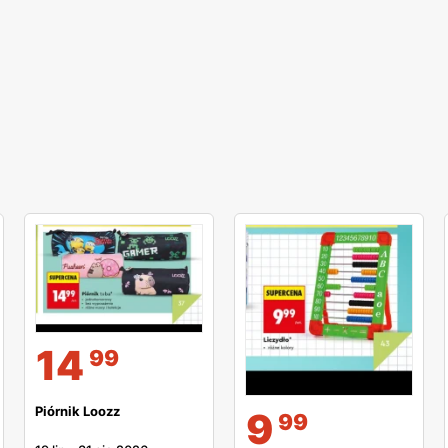
14
99
Piórnik Loozz
9
99