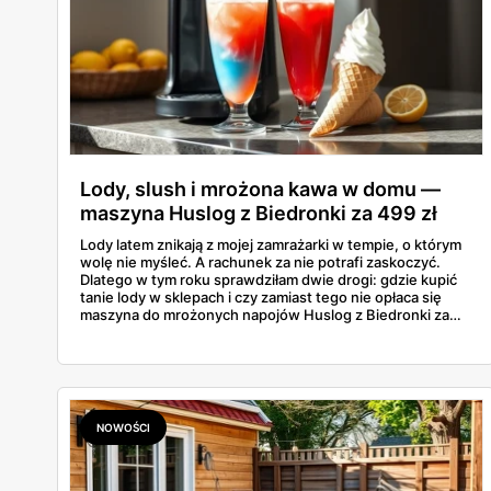
Lody, slush i mrożona kawa w domu —
maszyna Huslog z Biedronki za 499 zł
Lody latem znikają z mojej zamrażarki w tempie, o którym
wolę nie myśleć. A rachunek za nie potrafi zaskoczyć.
Dlatego w tym roku sprawdziłam dwie drogi: gdzie kupić
tanie lody w sklepach i czy zamiast tego nie opłaca się
maszyna do mrożonych napojów Huslog z Biedronki za
499 zł. Jedno urządzenie obiecuje lody, slush i mrożoną
kawę w domu, bez wychodzenia po nie do sklepu.
Postanowiłam policzyć, kiedy naprawdę się to zwraca.
NOWOŚCI