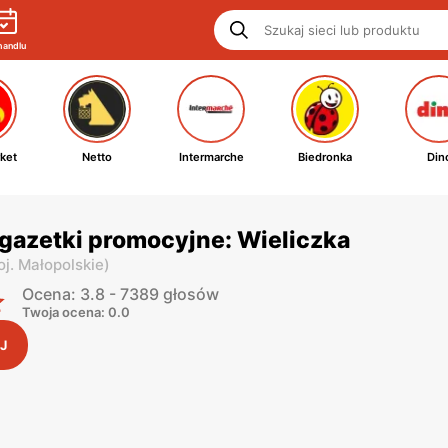
handlu
ket
Netto
Intermarche
Biedronka
Din
gazetki promocyjne: Wieliczka
j. Małopolskie
)
Ocena: 3.8 - 7389 głosów
Twoja ocena: 0.0
J