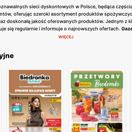
poznawalnych sieci dyskontowych w Polsce, będąca częścią 
ntów, oferując szeroki asortyment produktów spożywczych
oraz doskonałą jakość oferowanych produktów. Jednym z k
uje się regularnie i informuje o najnowszych ofertach.
Gaze
ezonowe wyprzedaże, dzięki czemu klienci mogą planować s
WIĘCEJ
ej w sklepach, jak i online, co umożliwia łatwy dostęp d
łatwia oszczędne zakupy. Sieć kładzie duży nacisk na loka
yjne
dostawców. Dzięki temu klienci mogą liczyć na świeże, wys
, wprowadzając nowe marki własne oraz produkty ekologicz
obecna w całej Polsce, z ponad 3000 placówek, co sprawia
, jak i mniejszych miejscowościach, co pozwala na wygod
ię na zadowolenie i lojalność klientów. Biedronka pozost
ientów, wprowadzając nowe produkty i udoskonalając istni
ścią, a każdy klient może liczyć na wyjątkowe oferty i do