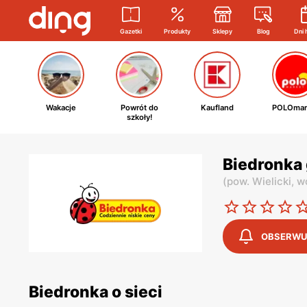
Gazetki
Produkty
Sklepy
Blog
Dni 
Wakacje
Powrót do
Kaufland
POLOmar
szkoły!
Biedronka 
(
pow. Wielicki,
wo
OBSERWU
Biedronka o sieci