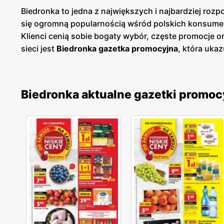
Biedronka to jedna z największych i najbardziej roz
się ogromną popularnością wśród polskich konsume
Klienci cenią sobie bogaty wybór, częste promocje 
sieci jest
Biedronka gazetka promocyjna
, która ukaz
prezentuje aktualne promocje, specjalne oferty i s
cenowych. Są one dostępne zarówno w formie papierow
szybki przegląd najciekawszych ofert tygodnia, co u
Biedronka aktualne gazetki promoc
szeroki wybór produktów pochodzących od rodzimych 
oczekiwania. Sieć nieustannie rozwija swoją ofertę
zdrowym trybem życia. Sieć sklepów Biedronka jest 
Sklepy są zlokalizowane zarówno w dużych miastach
jakość obsługi oraz komfort zakupów, co przekłada s
nieustannie dostosowuje swoją ofertę do potrzeb kl
cenową. To miejsce, gdzie zakupy stają się przyjemno