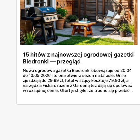
15 hitów z najnowszej ogrodowej gazetki
Biedronki — przegląd
Nowa ogrodowa gazetka Biedronki obowiązuje od 20.04
do 13.05.2026 i to ona otwiera sezon na tarasie. Grille
zjeżdżają do 29,99 zł, fotel wiszący kosztuje 79,90 zł, a
narzędzia Fiskars razem z Gardeną też dają się upolować
w rozsądnej cenie. Ofert jest tyle, że trudno się przebić
przez wszystkie strony bez ściągi. Poniżej 15
najciekawszych pozycji z tej odsłony — od najtańszego
grilla węglowego po gazowego Landmanna za 1199 zł. W
grze są grille, meble, lampy solarne, narzędzia i akcesoria
do nawadniania.