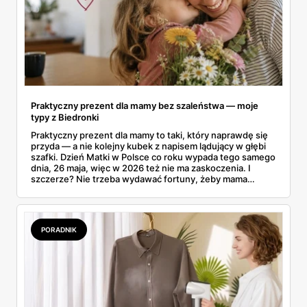
Praktyczny prezent dla mamy bez szaleństwa — moje
typy z Biedronki
Praktyczny prezent dla mamy to taki, który naprawdę się
przyda — a nie kolejny kubek z napisem lądujący w głębi
szafki. Dzień Matki w Polsce co roku wypada tego samego
dnia, 26 maja, więc w 2026 też nie ma zaskoczenia. I
szczerze? Nie trzeba wydawać fortuny, żeby mama
poczuła się zauważona. Przejrzałam gazetkę Biedronki
ważną od 21 do 30 maja i wynotowałam to, co sama
wrzuciłabym do koszyka bez wahania: kosmetyki, perfumy
i drobiazgi, które kobiety faktycznie zużywają. Ceny
PORADNIK
zaczynają się od kilkunastu złotych, a efekt bywa lepszy
niż niejeden droższy zestaw.