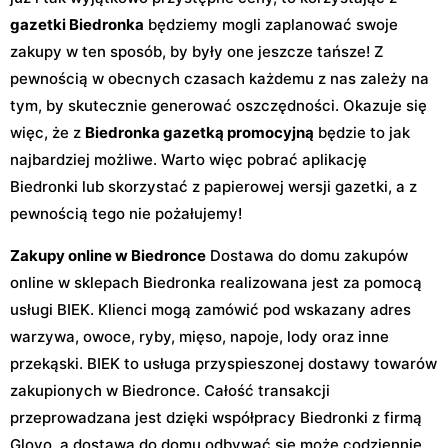
gazetki Biedronka
będziemy mogli zaplanować swoje
zakupy w ten sposób, by były one jeszcze tańsze! Z
pewnością w obecnych czasach każdemu z nas zależy na
tym, by skutecznie generować oszczędności. Okazuje się
więc, że z
Biedronka gazetką promocyjną
będzie to jak
najbardziej możliwe. Warto więc pobrać aplikację
Biedronki lub skorzystać z papierowej wersji gazetki, a z
pewnością tego nie pożałujemy!
Zakupy online w Biedronce
Dostawa do domu zakupów
online w sklepach Biedronka realizowana jest za pomocą
usługi BIEK. Klienci mogą zamówić pod wskazany adres
warzywa, owoce, ryby, mięso, napoje, lody oraz inne
przekąski. BIEK to usługa przyspieszonej dostawy towarów
zakupionych w Biedronce. Całość transakcji
przeprowadzana jest dzięki współpracy Biedronki z firmą
Glovo, a dostawa do domu odbywać się może codziennie