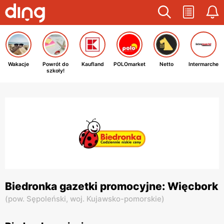
Wakacje
Powrót do
Kaufland
POLOmarket
Netto
Intermarche
szkoły!
Biedronka gazetki promocyjne: Więcbork
(
pow. Sępoleński,
woj. Kujawsko-pomorskie
)