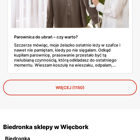
Parownica do ubrań – czy warto?
Szczerze mówiąc, moje żelazko ostatnio leży w szafce i
nawet nie pamiętam, kiedy po nie sięgałam. Odkąd
kupiłam parownicę, prasowanie przestało być tą
nielubianą czynnością, którą odkładasz do ostatniego
momentu. Wieszam koszulę na wieszaku, odpalam,
przejeżdżam parą – gotowe w dwie minuty. No i tu
zaczyna się problem, bo parownic jest na rynku
zatrzęsienie, a nie każda robi to, co obiecuje producent.
WIĘCEJ (1150)
Biedronka sklepy w Więcbork
Biedronka