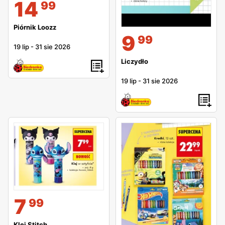
14
99
Piórnik Loozz
9
99
19 lip
-
31 sie 2026
Liczydło
19 lip
-
31 sie 2026
7
99
Klej Stitch