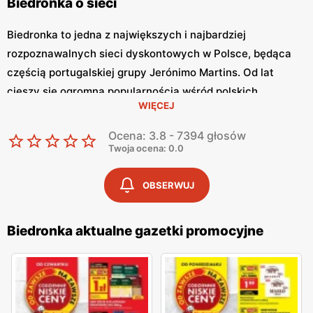
Biedronka o sieci
Biedronka to jedna z największych i najbardziej
rozpoznawalnych sieci dyskontowych w Polsce, będąca
częścią portugalskiej grupy Jerónimo Martins. Od lat
cieszy się ogromną popularnością wśród polskich
WIĘCEJ
konsumentów, oferując szeroki asortyment produktów
spożywczych i przemysłowych w atrakcyjnych niskich
Ocena: 3.8 - 7394 głosów
cenach. Klienci cenią sobie bogaty wybór, częste
Twoja ocena: 0.0
promocje oraz doskonałą jakość oferowanych produktów.
Jednym z kluczowych elementów strategii marketingowej
OBSERWUJ
tej sieci jest
Biedronka gazetka promocyjna
, która ukazuje
się regularnie i informuje o najnowszych ofertach.
Biedronka aktualne gazetki promocyjne
Gazetka promocyjna Biedronka
, publikowana co tydzień,
prezentuje aktualne promocje, specjalne oferty i
sezonowe wyprzedaże, dzięki czemu klienci mogą
planować swoje zakupy i korzystać z wyjątkowych okazji