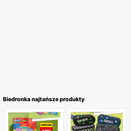
jakość obsługi oraz komfort zakupów, co przekłada się na
zadowolenie i lojalność klientów. Biedronka pozostaje
jednym z ulubionych miejsc zakupów Polaków. Sieć
nieustannie dostosowuje swoją ofertę do potrzeb klientów,
wprowadzając nowe produkty i udoskonalając istniejące,
aby zapewnić najwyższą jakość i atrakcyjność cenową. To
miejsce, gdzie zakupy stają się przyjemnością, a każdy
klient może liczyć na wyjątkowe oferty i doskonałą
obsługę.
Biedronka najtańsze produkty