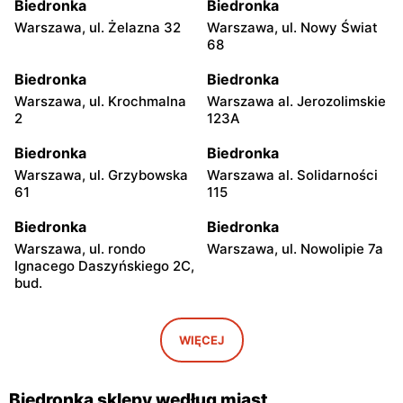
Biedronka
Biedronka
Warszawa, ul. Żelazna 32
Warszawa, ul. Nowy Świat
68
Biedronka
Biedronka
Warszawa, ul. Krochmalna
Warszawa al. Jerozolimskie
2
123A
Biedronka
Biedronka
Warszawa, ul. Grzybowska
Warszawa al. Solidarności
61
115
Biedronka
Biedronka
Warszawa, ul. rondo
Warszawa, ul. Nowolipie 7a
Ignacego Daszyńskiego 2C,
bud.
Biedronka
Biedronka
Warszawa, ul. Ogrodowa 58
Warszawa al. Solidarności
WIĘCEJ
86 88
Biedronka
Biedronka
Biedronka sklepy według miast