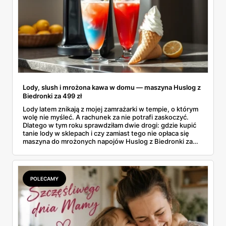
Lody, slush i mrożona kawa w domu — maszyna Huslog z
Biedronki za 499 zł
Lody latem znikają z mojej zamrażarki w tempie, o którym
wolę nie myśleć. A rachunek za nie potrafi zaskoczyć.
Dlatego w tym roku sprawdziłam dwie drogi: gdzie kupić
tanie lody w sklepach i czy zamiast tego nie opłaca się
maszyna do mrożonych napojów Huslog z Biedronki za
499 zł. Jedno urządzenie obiecuje lody, slush i mrożoną
kawę w domu, bez wychodzenia po nie do sklepu.
Postanowiłam policzyć, kiedy naprawdę się to zwraca.
POLECAMY