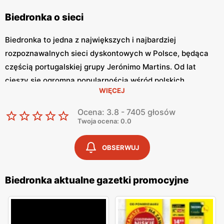
Biedronka o sieci
Biedronka to jedna z największych i najbardziej
rozpoznawalnych sieci dyskontowych w Polsce, będąca
częścią portugalskiej grupy Jerónimo Martins. Od lat
cieszy się ogromną popularnością wśród polskich
WIĘCEJ
konsumentów, oferując szeroki asortyment produktów
spożywczych i przemysłowych w atrakcyjnych niskich
Ocena: 3.8 - 7405 głosów
cenach. Klienci cenią sobie bogaty wybór, częste
Twoja ocena: 0.0
promocje oraz doskonałą jakość oferowanych produktów.
Jednym z kluczowych elementów strategii marketingowej
OBSERWUJ
tej sieci jest
Biedronka gazetka promocyjna
, która ukazuje
się regularnie i informuje o najnowszych ofertach.
Biedronka aktualne gazetki promocyjne
Gazetka promocyjna Biedronka
, publikowana co tydzień,
prezentuje aktualne promocje, specjalne oferty i
sezonowe wyprzedaże, dzięki czemu klienci mogą