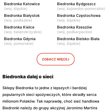
Biedronka Katowice
Biedronka Bydgoszcz
Biedronka
Biedronka
(
woj. śląskie
)
(
woj. kujawsko-pomorskie
)
Warszawa, ul. Leszno 15
Warszawa, ul. Stanisława
Biedronka Białystok
Biedronka Częstochowa
Dubois 5A
(
woj. podlaskie
)
(
woj. śląskie
)
Biedronka
Biedronka Kielce
Biedronka
Biedronka Rzeszów
(
woj. świętokrzyskie
)
(
woj. podkarpackie
)
Warszawa, ul. Puławska
Warszawa, ul. Dzika 4
111b
Biedronka Gdynia
Biedronka Bielsko-Biała
(
woj. pomorskie
)
(
woj. śląskie
)
Biedronka
Biedronka
Warszawa, ul. Obozowa 16
Warszawa, ul. Targowa 24
ZOBACZ WIĘCEJ
Biedronka
Biedronka
Warszawa, ul. Sokołowska
Warszawa, ul. plac Gen.
11
Józefa Hallera 6
Biedronka dalej o sieci
Sklepy Biedronka to jedne z lepszych i bardziej
popularnych sieci spożywczych, które skradły serca
milionom Polaków. Tak naprawdę, choć sieć handlowa
Biedronki należy do grupy akcyjnej Jeronimo Martins