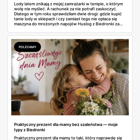
Lody latem znikają z mojej zamrażarki w tempie, o którym
wolę nie myśleć. A rachunek za nie potrafi zaskoczyć.
Dlatego w tym roku sprawdziłam dwie drogi: gdzie kupić
tanie lody w sklepach i czy zamiast tego nie opłaca się
maszyna do mrożonych napojów Huslog z Biedronki za
499 zł. Jedno urządzenie obiecuje lody, slush i mrożoną
kawę w domu, bez wychodzenia po nie do sklepu.
Postanowiłam policzyć, kiedy naprawdę się to zwraca.
POLECAMY
Praktyczny prezent dla mamy bez szaleństwa — moje
typy z Biedronki
Praktyczny prezent dla mamy to taki, który naprawdę się