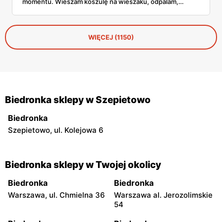
momentu. Wieszam koszulę na wieszaku, odpalam,
przejeżdżam parą – gotowe w dwie minuty. No i tu
zaczyna się problem, bo parownic jest na rynku
zatrzęsienie, a nie każda robi to, co obiecuje producent.
WIĘCEJ (1150)
Biedronka sklepy w Szepietowo
Biedronka
Szepietowo, ul. Kolejowa 6
Biedronka sklepy w Twojej okolicy
Biedronka
Biedronka
Warszawa, ul. Chmielna 36
Warszawa al. Jerozolimskie
54