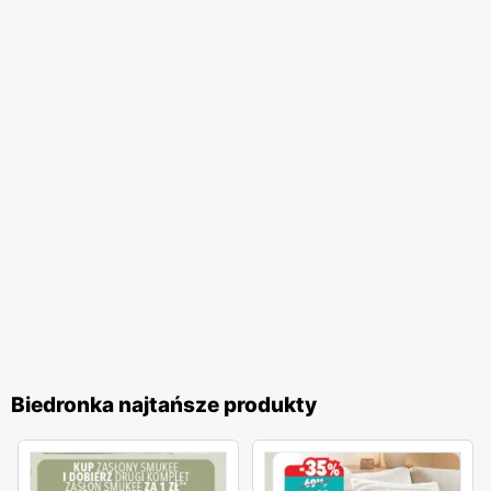
na wygodne zakupy blisko domu. Firma stawia na wysoką
jakość obsługi oraz komfort zakupów, co przekłada się na
zadowolenie i lojalność klientów. Biedronka pozostaje
jednym z ulubionych miejsc zakupów Polaków. Sieć
nieustannie dostosowuje swoją ofertę do potrzeb klientów,
wprowadzając nowe produkty i udoskonalając istniejące,
aby zapewnić najwyższą jakość i atrakcyjność cenową. To
miejsce, gdzie zakupy stają się przyjemnością, a każdy
klient może liczyć na wyjątkowe oferty i doskonałą
obsługę.
Biedronka najtańsze produkty