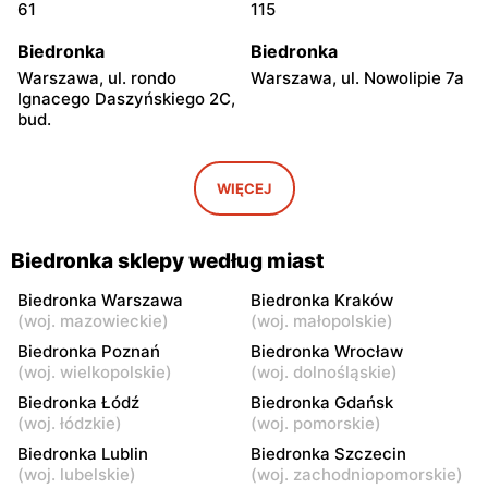
61
115
Biedronka
Biedronka
Warszawa, ul. rondo
Warszawa, ul. Nowolipie 7a
Ignacego Daszyńskiego 2C,
bud.
Biedronka
Biedronka
Warszawa, ul. Ogrodowa 58
Warszawa al. Solidarności
WIĘCEJ
86 88
Biedronka
Biedronka
Biedronka sklepy według miast
Warszawa, ul. Dobra 42
Warszawa, ul. Juliana
Ursyna Niemcewicza 8
Biedronka Warszawa
Biedronka Kraków
(
woj. mazowieckie
)
(
woj. małopolskie
)
Biedronka
Biedronka
Biedronka Poznań
Biedronka Wrocław
Warszawa, ul. Solec 24
Warszawa, ul. Juliana
(
woj. wielkopolskie
)
(
woj. dolnośląskie
)
Ursyna Niemcewicza 26
Biedronka Łódź
Biedronka Gdańsk
(
woj. łódzkie
)
(
woj. pomorskie
)
Biedronka
Biedronka
Biedronka Lublin
Biedronka Szczecin
Warszawa, ul.
Warszawa, ul. Górnośląska
(
woj. lubelskie
)
(
woj. zachodniopomorskie
)
Bonifraterska 6
6