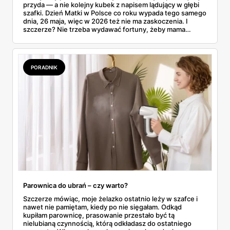
przyda — a nie kolejny kubek z napisem lądujący w głębi
szafki. Dzień Matki w Polsce co roku wypada tego samego
dnia, 26 maja, więc w 2026 też nie ma zaskoczenia. I
szczerze? Nie trzeba wydawać fortuny, żeby mama
poczuła się zauważona. Przejrzałam gazetkę Biedronki
ważną od 21 do 30 maja i wynotowałam to, co sama
wrzuciłabym do koszyka bez wahania: kosmetyki, perfumy
i drobiazgi, które kobiety faktycznie zużywają. Ceny
PORADNIK
zaczynają się od kilkunastu złotych, a efekt bywa lepszy
niż niejeden droższy zestaw.
Parownica do ubrań – czy warto?
Szczerze mówiąc, moje żelazko ostatnio leży w szafce i
nawet nie pamiętam, kiedy po nie sięgałam. Odkąd
kupiłam parownicę, prasowanie przestało być tą
nielubianą czynnością, którą odkładasz do ostatniego