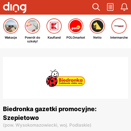
Wakacje
Powrót do
Kaufland
POLOmarket
Netto
Intermarche
szkoły!
Biedronka gazetki promocyjne:
Szepietowo
(
pow. Wysokomazowiecki,
woj. Podlaskie
)