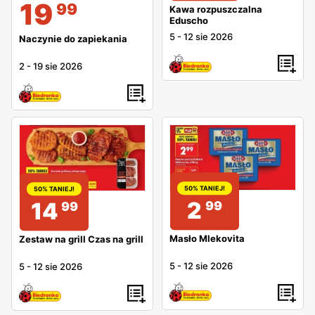
19
99
Kawa rozpuszczalna
Eduscho
5
-
12 sie 2026
Naczynie do zapiekania
2
-
19 sie 2026
50% TANIEJ!
50% TANIEJ!
2
14
99
99
Masło Mlekovita
Zestaw na grill Czas na grill
5
-
12 sie 2026
5
-
12 sie 2026