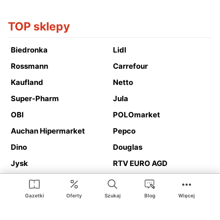
TOP sklepy
Biedronka
Lidl
Rossmann
Carrefour
Kaufland
Netto
Super-Pharm
Jula
OBI
POLOmarket
Auchan Hipermarket
Pepco
Dino
Douglas
Jysk
RTV EURO AGD
Action
Media Expert
Deichmann
Media Markt
Gazetki
Oferty
Szukaj
Blog
Więcej