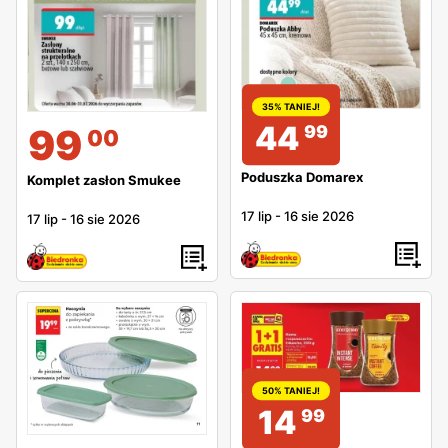
35% TANIEJ!
44
99
99
00
Poduszka Domarex
Komplet zasłon Smukee
17 lip
-
16 sie 2026
17 lip
-
16 sie 2026
50% TANIEJ!
14
99