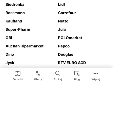
Biedronka
Lidl
Rossmann
Carrefour
Kaufland
Netto
Super-Pharm
Jula
OBI
POLOmarket
Auchan Hipermarket
Pepco
Dino
Douglas
Jysk
RTV EURO AGD
Action
Media Expert
Deichmann
Media Markt
Gazetki
Oferty
Szukaj
Blog
Więcej
Ding.pl to serwis internetowy prezentujący
gazetki promocyjne
oraz
katalogi
sklepów i dużych sieci handlowych. Dzięki
geolokalizacji otrzymasz przede wszystkim oferty sklepów, z
Twojego bliskiego otoczenia. Dodatkowo na stronie znajdziesz
adresy sklepów, więc w trakcie podróży bez problemu trafisz do