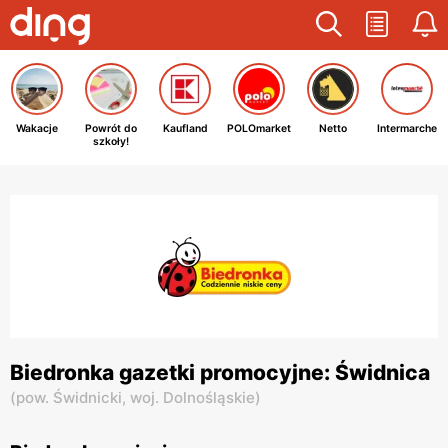
Wakacje
Powrót do
Kaufland
POLOmarket
Netto
Intermarche
szkoły!
Biedronka gazetki promocyjne: Świdnica
(
pow. Świdnicki,
woj. Dolnośląskie
)