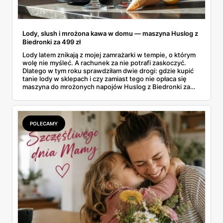
Lody, slush i mrożona kawa w domu — maszyna Huslog z
Biedronki za 499 zł
Lody latem znikają z mojej zamrażarki w tempie, o którym
wolę nie myśleć. A rachunek za nie potrafi zaskoczyć.
Dlatego w tym roku sprawdziłam dwie drogi: gdzie kupić
tanie lody w sklepach i czy zamiast tego nie opłaca się
maszyna do mrożonych napojów Huslog z Biedronki za
499 zł. Jedno urządzenie obiecuje lody, slush i mrożoną
kawę w domu, bez wychodzenia po nie do sklepu.
Postanowiłam policzyć, kiedy naprawdę się to zwraca.
POLECAMY