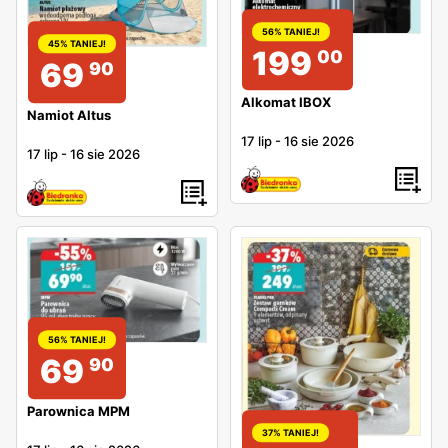
56% TANIEJ!
45% TANIEJ!
199
00
69
90
Alkomat IBOX
Namiot Altus
17 lip
-
16 sie 2026
17 lip
-
16 sie 2026
56% TANIEJ!
69
90
Parownica MPM
37% TANIEJ!