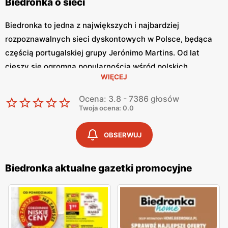
Biedronka o sieci
Biedronka to jedna z największych i najbardziej
rozpoznawalnych sieci dyskontowych w Polsce, będąca
częścią portugalskiej grupy Jerónimo Martins. Od lat
cieszy się ogromną popularnością wśród polskich
WIĘCEJ
konsumentów, oferując szeroki asortyment produktów
spożywczych i przemysłowych w atrakcyjnych niskich
Ocena: 3.8 - 7386 głosów
cenach. Klienci cenią sobie bogaty wybór, częste
Twoja ocena: 0.0
promocje oraz doskonałą jakość oferowanych produktów.
Jednym z kluczowych elementów strategii marketingowej
OBSERWUJ
tej sieci jest
Biedronka gazetka promocyjna
, która ukazuje
się regularnie i informuje o najnowszych ofertach.
Biedronka aktualne gazetki promocyjne
Gazetka promocyjna Biedronka
, publikowana co tydzień,
prezentuje aktualne promocje, specjalne oferty i
sezonowe wyprzedaże, dzięki czemu klienci mogą
planować swoje zakupy i korzystać z wyjątkowych okazji