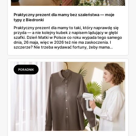
Praktyczny prezent dla mamy bez szaleństwa — moje
typy z Biedronki
Praktyczny prezent dla mamy to taki, który naprawdę się
przyda — a nie kolejny kubek z napisem lądujący w głębi
szafki. Dzień Matki w Polsce co roku wypada tego samego
dnia, 26 maja, więc w 2026 też nie ma zaskoczenia. I
szczerze? Nie trzeba wydawać fortuny, żeby mama
poczuła się zauważona. Przejrzałam gazetkę Biedronki
ważną od 21 do 30 maja i wynotowałam to, co sama
wrzuciłabym do koszyka bez wahania: kosmetyki, perfumy
i drobiazgi, które kobiety faktycznie zużywają. Ceny
PORADNIK
zaczynają się od kilkunastu złotych, a efekt bywa lepszy
niż niejeden droższy zestaw.