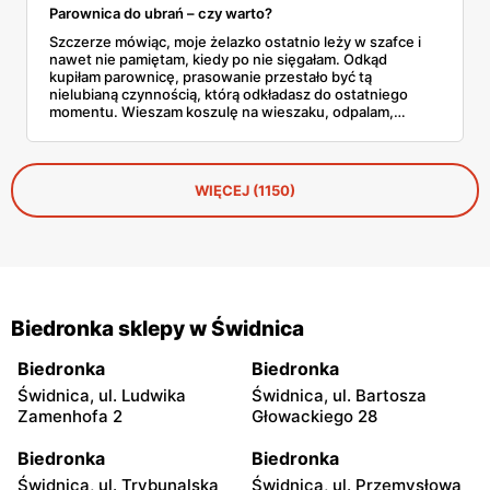
Parownica do ubrań – czy warto?
Szczerze mówiąc, moje żelazko ostatnio leży w szafce i
nawet nie pamiętam, kiedy po nie sięgałam. Odkąd
kupiłam parownicę, prasowanie przestało być tą
nielubianą czynnością, którą odkładasz do ostatniego
momentu. Wieszam koszulę na wieszaku, odpalam,
przejeżdżam parą – gotowe w dwie minuty. No i tu
zaczyna się problem, bo parownic jest na rynku
zatrzęsienie, a nie każda robi to, co obiecuje producent.
WIĘCEJ (1150)
Biedronka sklepy w Świdnica
Biedronka
Biedronka
Świdnica, ul. Ludwika
Świdnica, ul. Bartosza
Zamenhofa 2
Głowackiego 28
Biedronka
Biedronka
Świdnica, ul. Trybunalska
Świdnica, ul. Przemysłowa