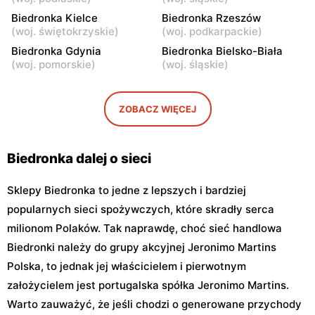
Biedronka
Biedronka Kielce
Biedronka
Biedronka Rzeszów
(
woj. świętokrzyskie
)
(
woj. podkarpackie
)
Warszawa, ul. Puławska
Warszawa, ul. Dzika 4
111b
Biedronka Gdynia
Biedronka Bielsko-Biała
(
woj. pomorskie
)
(
woj. śląskie
)
Biedronka
Biedronka
Warszawa, ul. Obozowa 16
Warszawa, ul. Targowa 24
ZOBACZ WIĘCEJ
Biedronka
Biedronka
Warszawa, ul. Sokołowska
Warszawa, ul. plac Gen.
11
Józefa Hallera 6
Biedronka dalej o sieci
Sklepy Biedronka to jedne z lepszych i bardziej
popularnych sieci spożywczych, które skradły serca
milionom Polaków. Tak naprawdę, choć sieć handlowa
Biedronki należy do grupy akcyjnej Jeronimo Martins
Polska, to jednak jej właścicielem i pierwotnym
założycielem jest portugalska spółka Jeronimo Martins.
Warto zauważyć, że jeśli chodzi o generowane przychody