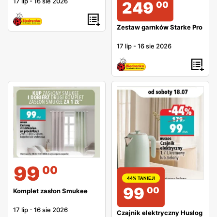
17 lip
-
16 sie 2026
249
00
Zestaw garnków Starke Pro
17 lip
-
16 sie 2026
99
00
44% TANIEJ!
99
00
Komplet zasłon Smukee
17 lip
-
16 sie 2026
Czajnik elektryczny Huslog