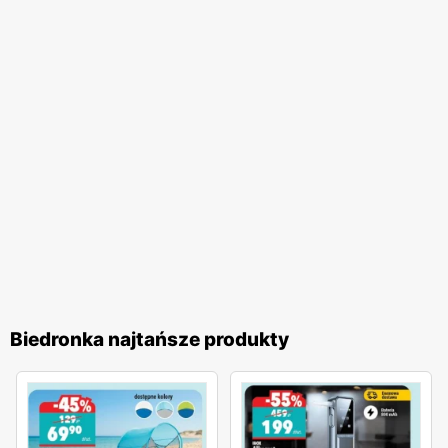
jakość obsługi oraz komfort zakupów, co przekłada się na
zadowolenie i lojalność klientów. Biedronka pozostaje
jednym z ulubionych miejsc zakupów Polaków. Sieć
nieustannie dostosowuje swoją ofertę do potrzeb klientów,
wprowadzając nowe produkty i udoskonalając istniejące,
aby zapewnić najwyższą jakość i atrakcyjność cenową. To
miejsce, gdzie zakupy stają się przyjemnością, a każdy
klient może liczyć na wyjątkowe oferty i doskonałą
obsługę.
Biedronka najtańsze produkty