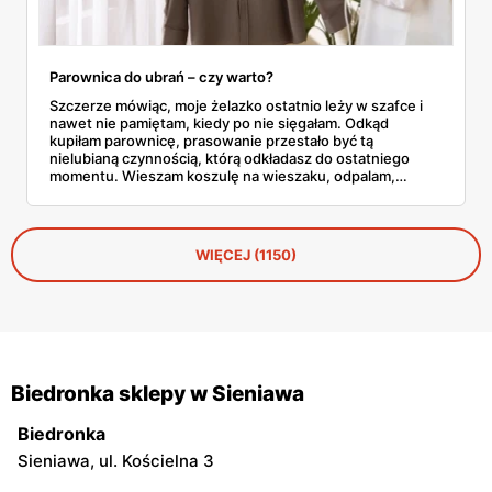
Parownica do ubrań – czy warto?
Szczerze mówiąc, moje żelazko ostatnio leży w szafce i
nawet nie pamiętam, kiedy po nie sięgałam. Odkąd
kupiłam parownicę, prasowanie przestało być tą
nielubianą czynnością, którą odkładasz do ostatniego
momentu. Wieszam koszulę na wieszaku, odpalam,
przejeżdżam parą – gotowe w dwie minuty. No i tu
zaczyna się problem, bo parownic jest na rynku
zatrzęsienie, a nie każda robi to, co obiecuje producent.
WIĘCEJ (1150)
Biedronka sklepy w Sieniawa
Biedronka
Sieniawa, ul. Kościelna 3