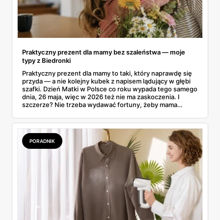
Praktyczny prezent dla mamy bez szaleństwa — moje
typy z Biedronki
Praktyczny prezent dla mamy to taki, który naprawdę się
przyda — a nie kolejny kubek z napisem lądujący w głębi
szafki. Dzień Matki w Polsce co roku wypada tego samego
dnia, 26 maja, więc w 2026 też nie ma zaskoczenia. I
szczerze? Nie trzeba wydawać fortuny, żeby mama
poczuła się zauważona. Przejrzałam gazetkę Biedronki
ważną od 21 do 30 maja i wynotowałam to, co sama
wrzuciłabym do koszyka bez wahania: kosmetyki, perfumy
i drobiazgi, które kobiety faktycznie zużywają. Ceny
PORADNIK
zaczynają się od kilkunastu złotych, a efekt bywa lepszy
niż niejeden droższy zestaw.