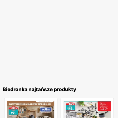
jakość obsługi oraz komfort zakupów, co przekłada się na
zadowolenie i lojalność klientów. Biedronka pozostaje
jednym z ulubionych miejsc zakupów Polaków. Sieć
nieustannie dostosowuje swoją ofertę do potrzeb klientów,
wprowadzając nowe produkty i udoskonalając istniejące,
aby zapewnić najwyższą jakość i atrakcyjność cenową. To
miejsce, gdzie zakupy stają się przyjemnością, a każdy
klient może liczyć na wyjątkowe oferty i doskonałą
obsługę.
Biedronka najtańsze produkty