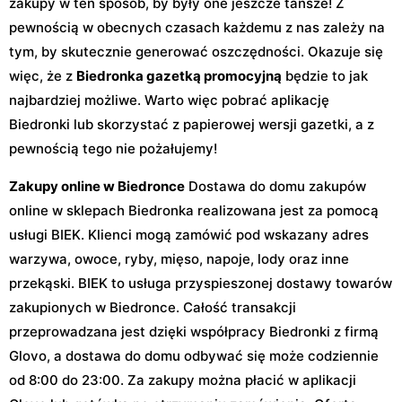
zakupy w ten sposób, by były one jeszcze tańsze! Z
pewnością w obecnych czasach każdemu z nas zależy na
tym, by skutecznie generować oszczędności. Okazuje się
więc, że z
Biedronka gazetką promocyjną
będzie to jak
najbardziej możliwe. Warto więc pobrać aplikację
Biedronki lub skorzystać z papierowej wersji gazetki, a z
pewnością tego nie pożałujemy!
Zakupy online w Biedronce
Dostawa do domu zakupów
online w sklepach Biedronka realizowana jest za pomocą
usługi BIEK. Klienci mogą zamówić pod wskazany adres
warzywa, owoce, ryby, mięso, napoje, lody oraz inne
przekąski. BIEK to usługa przyspieszonej dostawy towarów
zakupionych w Biedronce. Całość transakcji
przeprowadzana jest dzięki współpracy Biedronki z firmą
Glovo, a dostawa do domu odbywać się może codziennie
od 8:00 do 23:00. Za zakupy można płacić w aplikacji