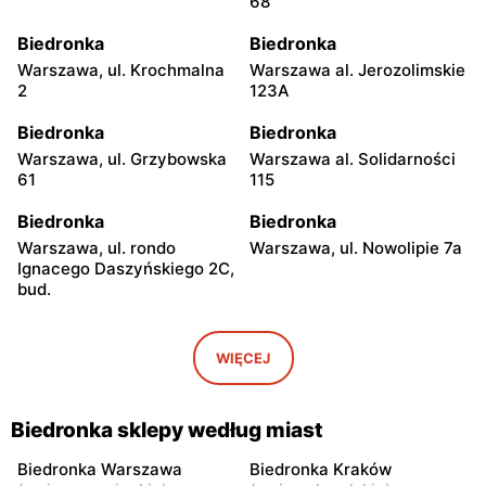
68
Biedronka
Biedronka
Warszawa, ul. Krochmalna
Warszawa al. Jerozolimskie
2
123A
Biedronka
Biedronka
Warszawa, ul. Grzybowska
Warszawa al. Solidarności
61
115
Biedronka
Biedronka
Warszawa, ul. rondo
Warszawa, ul. Nowolipie 7a
Ignacego Daszyńskiego 2C,
bud.
Biedronka
Biedronka
Warszawa, ul. Ogrodowa 58
Warszawa al. Solidarności
WIĘCEJ
86 88
Biedronka
Biedronka
Biedronka sklepy według miast
Warszawa, ul. Dobra 42
Warszawa, ul. Juliana
Ursyna Niemcewicza 8
Biedronka Warszawa
Biedronka Kraków