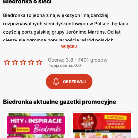
Biedronka o sieci
Biedronka to jedna z największych i najbardziej
rozpoznawalnych sieci dyskontowych w Polsce, będąca
częścią portugalskiej grupy Jerónimo Martins. Od lat
cieszy się ogromną popularnością wśród polskich
WIĘCEJ
konsumentów, oferując szeroki asortyment produktów
spożywczych i przemysłowych w atrakcyjnych niskich
Ocena: 3.8 - 7401 głosów
cenach. Klienci cenią sobie bogaty wybór, częste
Twoja ocena: 0.0
promocje oraz doskonałą jakość oferowanych produktów.
Jednym z kluczowych elementów strategii marketingowej
OBSERWUJ
tej sieci jest
Biedronka gazetka promocyjna
, która ukazuje
się regularnie i informuje o najnowszych ofertach.
Biedronka aktualne gazetki promocyjne
Gazetka promocyjna Biedronka
, publikowana co tydzień,
prezentuje aktualne promocje, specjalne oferty i
sezonowe wyprzedaże, dzięki czemu klienci mogą
planować swoje zakupy i korzystać z wyjątkowych okazji