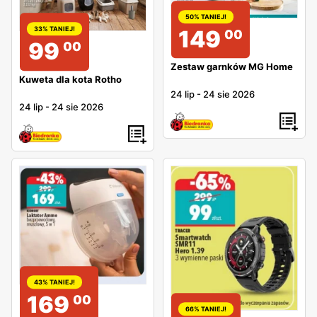
50% TANIEJ!
33% TANIEJ!
149
00
99
00
Zestaw garnków MG Home
Kuweta dla kota Rotho
24 lip
-
24 sie 2026
24 lip
-
24 sie 2026
43% TANIEJ!
169
00
66% TANIEJ!