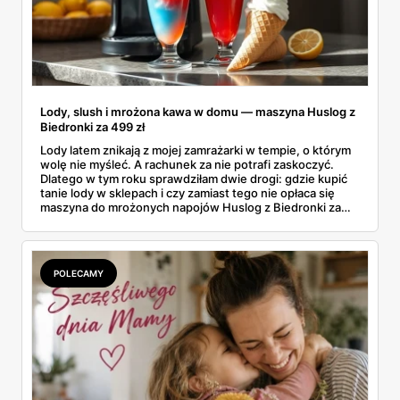
Lody, slush i mrożona kawa w domu — maszyna Huslog z
Biedronki za 499 zł
Lody latem znikają z mojej zamrażarki w tempie, o którym
wolę nie myśleć. A rachunek za nie potrafi zaskoczyć.
Dlatego w tym roku sprawdziłam dwie drogi: gdzie kupić
tanie lody w sklepach i czy zamiast tego nie opłaca się
maszyna do mrożonych napojów Huslog z Biedronki za
499 zł. Jedno urządzenie obiecuje lody, slush i mrożoną
kawę w domu, bez wychodzenia po nie do sklepu.
Postanowiłam policzyć, kiedy naprawdę się to zwraca.
POLECAMY