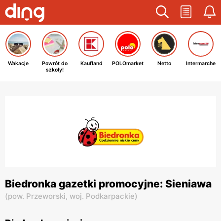
Wakacje
Powrót do
Kaufland
POLOmarket
Netto
Intermarche
szkoły!
Biedronka gazetki promocyjne: Sieniawa
(
pow. Przeworski,
woj. Podkarpackie
)