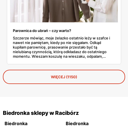
Parownica do ubrań – czy warto?
Szczerze mówiąc, moje żelazko ostatnio leży w szafce i
nawet nie pamiętam, kiedy po nie sięgałam. Odkąd
kupiłam parownicę, prasowanie przestało być tą
nielubianą czynnością, którą odkładasz do ostatniego
momentu. Wieszam koszulę na wieszaku, odpalam,
przejeżdżam parą – gotowe w dwie minuty. No i tu
zaczyna się problem, bo parownic jest na rynku
zatrzęsienie, a nie każda robi to, co obiecuje producent.
WIĘCEJ (1150)
Biedronka sklepy w Racibórz
Biedronka
Biedronka