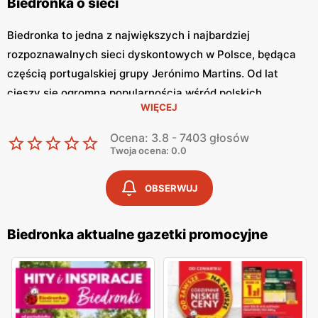
Biedronka o sieci
Biedronka to jedna z największych i najbardziej
rozpoznawalnych sieci dyskontowych w Polsce, będąca
częścią portugalskiej grupy Jerónimo Martins. Od lat
cieszy się ogromną popularnością wśród polskich
WIĘCEJ
konsumentów, oferując szeroki asortyment produktów
spożywczych i przemysłowych w atrakcyjnych niskich
Ocena: 3.8 - 7403 głosów
cenach. Klienci cenią sobie bogaty wybór, częste
Twoja ocena: 0.0
promocje oraz doskonałą jakość oferowanych produktów.
Jednym z kluczowych elementów strategii marketingowej
OBSERWUJ
tej sieci jest
Biedronka gazetka promocyjna
, która ukazuje
się regularnie i informuje o najnowszych ofertach.
Biedronka aktualne gazetki promocyjne
Gazetka promocyjna Biedronka
, publikowana co tydzień,
prezentuje aktualne promocje, specjalne oferty i
sezonowe wyprzedaże, dzięki czemu klienci mogą
planować swoje zakupy i korzystać z wyjątkowych okazji