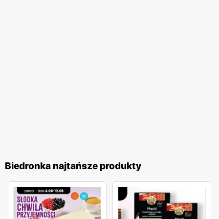
jakość obsługi oraz komfort zakupów, co przekłada się na
zadowolenie i lojalność klientów. Biedronka pozostaje
jednym z ulubionych miejsc zakupów Polaków. Sieć
nieustannie dostosowuje swoją ofertę do potrzeb klientów,
wprowadzając nowe produkty i udoskonalając istniejące,
aby zapewnić najwyższą jakość i atrakcyjność cenową. To
miejsce, gdzie zakupy stają się przyjemnością, a każdy
klient może liczyć na wyjątkowe oferty i doskonałą
obsługę.
Biedronka najtańsze produkty