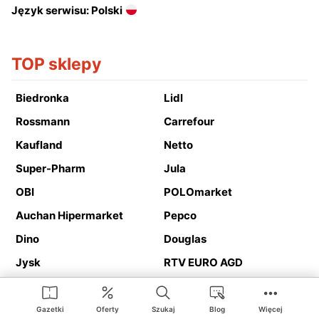
Język serwisu: Polski
TOP sklepy
Biedronka
Lidl
Rossmann
Carrefour
Kaufland
Netto
Super-Pharm
Jula
OBI
POLOmarket
Auchan Hipermarket
Pepco
Dino
Douglas
Jysk
RTV EURO AGD
Action
Media Expert
Deichmann
Media Markt
Gazetki
Oferty
Szukaj
Blog
Więcej