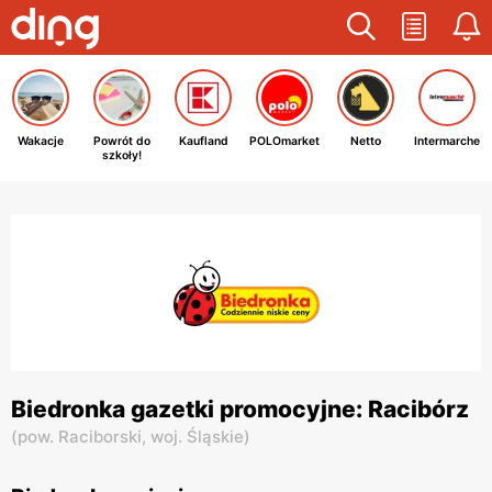
Wakacje
Powrót do
Kaufland
POLOmarket
Netto
Intermarche
szkoły!
Biedronka gazetki promocyjne: Racibórz
(
pow. Raciborski,
woj. Śląskie
)