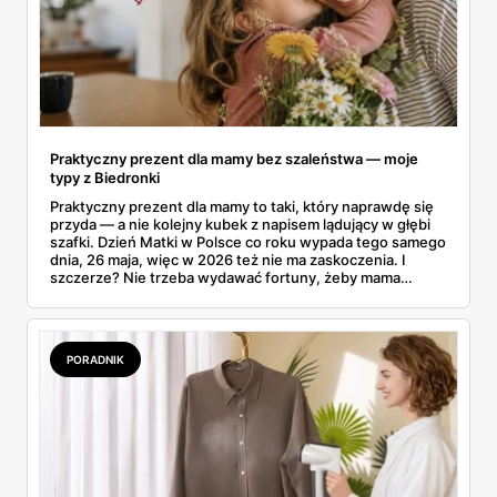
Praktyczny prezent dla mamy bez szaleństwa — moje
typy z Biedronki
Praktyczny prezent dla mamy to taki, który naprawdę się
przyda — a nie kolejny kubek z napisem lądujący w głębi
szafki. Dzień Matki w Polsce co roku wypada tego samego
dnia, 26 maja, więc w 2026 też nie ma zaskoczenia. I
szczerze? Nie trzeba wydawać fortuny, żeby mama
poczuła się zauważona. Przejrzałam gazetkę Biedronki
ważną od 21 do 30 maja i wynotowałam to, co sama
wrzuciłabym do koszyka bez wahania: kosmetyki, perfumy
i drobiazgi, które kobiety faktycznie zużywają. Ceny
PORADNIK
zaczynają się od kilkunastu złotych, a efekt bywa lepszy
niż niejeden droższy zestaw.