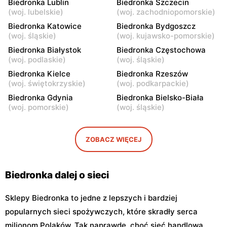
Biedronka Lublin
Biedronka Szczecin
Warszawa, ul.
Warszawa, ul. Górnośląska
(
woj. lubelskie
)
(
woj. zachodniopomorskie
)
Bonifraterska 6
6
Biedronka Katowice
Biedronka Bydgoszcz
Biedronka
Biedronka
(
woj. śląskie
)
(
woj. kujawsko-pomorskie
)
Warszawa, ul. Leszno 15
Warszawa, ul. Stanisława
Biedronka Białystok
Biedronka Częstochowa
Dubois 5A
(
woj. podlaskie
)
(
woj. śląskie
)
Biedronka
Biedronka Kielce
Biedronka
Biedronka Rzeszów
(
woj. świętokrzyskie
)
(
woj. podkarpackie
)
Warszawa, ul. Puławska
Warszawa, ul. Dzika 4
111b
Biedronka Gdynia
Biedronka Bielsko-Biała
(
woj. pomorskie
)
(
woj. śląskie
)
Biedronka
Biedronka
Warszawa, ul. Obozowa 16
Warszawa, ul. Targowa 24
ZOBACZ WIĘCEJ
Biedronka
Biedronka
Warszawa, ul. Sokołowska
Warszawa, ul. plac Gen.
11
Józefa Hallera 6
Biedronka dalej o sieci
Sklepy Biedronka to jedne z lepszych i bardziej
popularnych sieci spożywczych, które skradły serca
milionom Polaków. Tak naprawdę, choć sieć handlowa