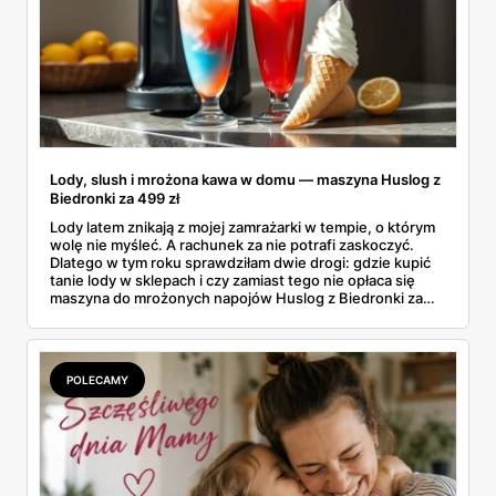
Lody, slush i mrożona kawa w domu — maszyna Huslog z
Biedronki za 499 zł
Lody latem znikają z mojej zamrażarki w tempie, o którym
wolę nie myśleć. A rachunek za nie potrafi zaskoczyć.
Dlatego w tym roku sprawdziłam dwie drogi: gdzie kupić
tanie lody w sklepach i czy zamiast tego nie opłaca się
maszyna do mrożonych napojów Huslog z Biedronki za
499 zł. Jedno urządzenie obiecuje lody, slush i mrożoną
kawę w domu, bez wychodzenia po nie do sklepu.
Postanowiłam policzyć, kiedy naprawdę się to zwraca.
POLECAMY