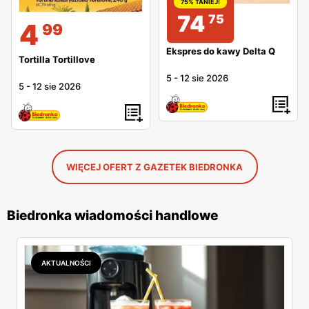
75% TANIEJ!
74
75
4
99
Ekspres do kawy Delta Q
Tortilla Tortillove
5
-
12 sie 2026
5
-
12 sie 2026
WIĘCEJ OFERT Z GAZETEK BIEDRONKA
Biedronka wiadomości handlowe
AKTUALNOŚCI