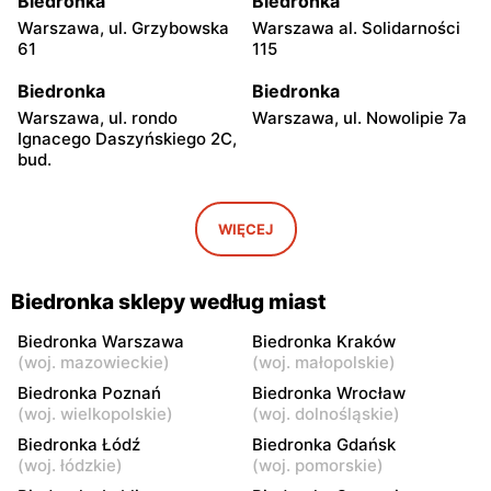
Biedronka
Biedronka
Warszawa, ul. Grzybowska
Warszawa al. Solidarności
61
115
Biedronka
Biedronka
Warszawa, ul. rondo
Warszawa, ul. Nowolipie 7a
Ignacego Daszyńskiego 2C,
bud.
Biedronka
Biedronka
Warszawa, ul. Ogrodowa 58
Warszawa al. Solidarności
WIĘCEJ
86 88
Biedronka
Biedronka
Biedronka sklepy według miast
Warszawa, ul. Dobra 42
Warszawa, ul. Juliana
Ursyna Niemcewicza 8
Biedronka Warszawa
Biedronka Kraków
(
woj. mazowieckie
)
(
woj. małopolskie
)
Biedronka
Biedronka
Biedronka Poznań
Biedronka Wrocław
Warszawa, ul. Solec 24
Warszawa, ul. Juliana
(
woj. wielkopolskie
)
(
woj. dolnośląskie
)
Ursyna Niemcewicza 26
Biedronka Łódź
Biedronka Gdańsk
(
woj. łódzkie
)
(
woj. pomorskie
)
Biedronka
Biedronka