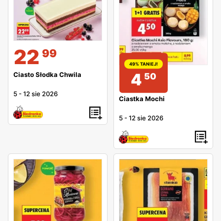
22
99
49% TANIEJ!
4
Ciasto Słodka Chwila
50
5
-
12 sie 2026
Ciastka Mochi
5
-
12 sie 2026