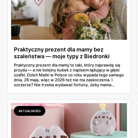
Praktyczny prezent dla mamy bez
szaleństwa — moje typy z Biedronki
Praktyczny prezent dla mamy to taki, który naprawdę się
przyda — a nie kolejny kubek z napisem lądujący w głębi
szafki. Dzień Matki w Polsce co roku wypada tego samego
dnia, 26 maja, więc w 2026 też nie ma zaskoczenia. I
szczerze? Nie trzeba wydawać fortuny, żeby mama
poczuła się zauważona. Przejrzałam gazetkę Biedronki
ważną od 21 do 30 maja i wynotowałam to, co sama
wrzuciłabym do koszyka bez wahania: kosmetyki, perfumy
i drobiazgi, które kobiety faktycznie zużywają. Ceny
zaczynają się od kilkunastu złotych, a efekt bywa lepszy
AKTUALNOŚCI
niż niejeden droższy zestaw.