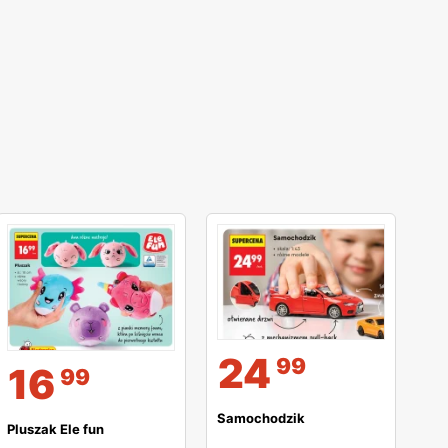
24
99
16
99
Samochodzik
Pluszak Ele fun