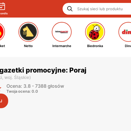
handlu
ket
Netto
Intermarche
Biedronka
Din
gazetki promocyjne: Poraj
i,
woj. Śląskie
)
Ocena: 3.8 - 7388 głosów
Twoja ocena: 0.0
J