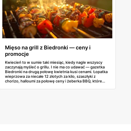
Mięso na grill z Biedronki — ceny i
promocje
Kwiecień to w sumie taki miesiąc, kiedy nagle wszyscy
zaczynają myśleć o grillu. I nie ma co udawać — gazetka
Biedronki na drugą połowę kwietnia kusi cenami. Łopatka
wieprzowa za niecałe 12 złotych za kilo, szaszłyki z
chorizo, halloumi za połowę ceny i żeberka BBQ, które
same się proszą o węgiel. Poniżej najciekawsze promocje
grillowe z oferty 16-30 kwietnia, żeby nie trzeba było
przekopywać się przez całą gazetkę.