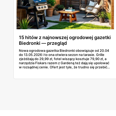
15 hitów z najnowszej ogrodowej gazetki
Biedronki — przegląd
Nowa ogrodowa gazetka Biedronki obowiązuje od 20.04
do 13.05.2026 i to ona otwiera sezon na tarasie. Grille
zjeżdżają do 29,99 zł, fotel wiszący kosztuje 79,90 zł, a
narzędzia Fiskars razem z Gardeną też dają się upolować
w rozsądnej cenie. Ofert jest tyle, że trudno się przebić
przez wszystkie strony bez ściągi. Poniżej 15
najciekawszych pozycji z tej odsłony — od najtańszego
grilla węglowego po gazowego Landmanna za 1199 zł. W
grze są grille, meble, lampy solarne, narzędzia i akcesoria
do nawadniania.