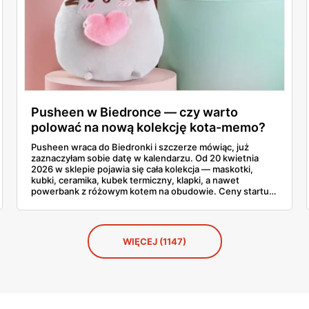
Pusheen w Biedronce — czy warto
polować na nową kolekcję kota-memo?
Pusheen wraca do Biedronki i szczerze mówiąc, już
zaznaczyłam sobie datę w kalendarzu. Od 20 kwietnia
2026 w sklepie pojawia się cała kolekcja — maskotki,
kubki, ceramika, kubek termiczny, klapki, a nawet
powerbank z różowym kotem na obudowie. Ceny startują
od 2,99 zł za karteczki samoprzylepne i idą do 79,90 zł za
największą maskotkę. Sprawdziłam całą gazetkę stronę
po stronie, policzyłam produkty i porównałam ceny ze
Smykiem. Powiem szczerze, co warto łapać w pierwszej
WIĘCEJ (1147)
kolejności, a co zostawić na później.