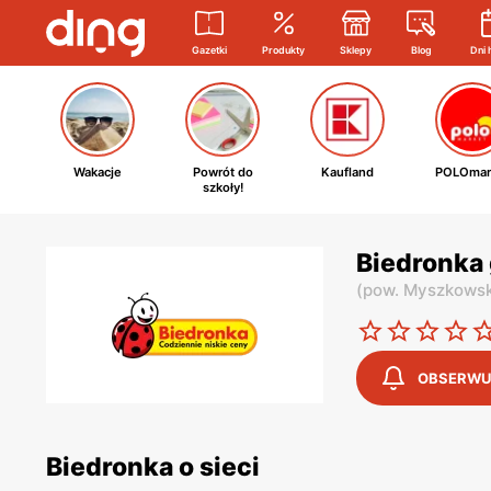
Gazetki
Produkty
Sklepy
Blog
Dni 
Wakacje
Powrót do
Kaufland
POLOmar
szkoły!
Biedronka 
(
pow. Myszkowsk
OBSERWU
Biedronka o sieci