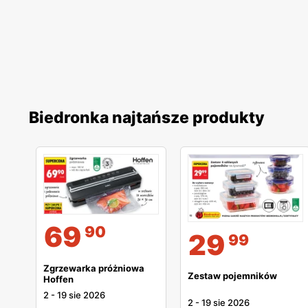
Biedronka najtańsze produkty
69
90
29
99
Zgrzewarka próżniowa
Zestaw pojemników
Hoffen
2
-
19 sie 2026
2
-
19 sie 2026