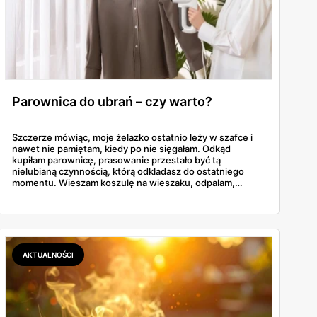
Parownica do ubrań – czy warto?
Szczerze mówiąc, moje żelazko ostatnio leży w szafce i
nawet nie pamiętam, kiedy po nie sięgałam. Odkąd
kupiłam parownicę, prasowanie przestało być tą
nielubianą czynnością, którą odkładasz do ostatniego
momentu. Wieszam koszulę na wieszaku, odpalam,
przejeżdżam parą – gotowe w dwie minuty. No i tu
zaczyna się problem, bo parownic jest na rynku
zatrzęsienie, a nie każda robi to, co obiecuje producent.
AKTUALNOŚCI