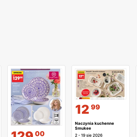
12
99
Naczynia kuchenne
Smukee
129
00
2
-
19 sie 2026