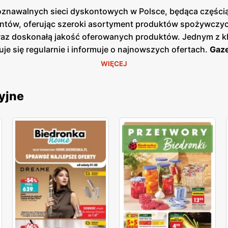
poznawalnych sieci dyskontowych w Polsce, będąca częścią 
ntów, oferując szeroki asortyment produktów spożywczych
oraz doskonałą jakość oferowanych produktów. Jednym z k
uje się regularnie i informuje o najnowszych ofertach.
Gaze
ezonowe wyprzedaże, dzięki czemu klienci mogą planować s
WIĘCEJ
ej w sklepach, jak i online, co umożliwia łatwy dostęp d
łatwia oszczędne zakupy. Sieć kładzie duży nacisk na loka
yjne
dostawców. Dzięki temu klienci mogą liczyć na świeże, wys
, wprowadzając nowe marki własne oraz produkty ekologicz
obecna w całej Polsce, z ponad 3000 placówek, co sprawia
, jak i mniejszych miejscowościach, co pozwala na wygod
ię na zadowolenie i lojalność klientów. Biedronka pozost
ientów, wprowadzając nowe produkty i udoskonalając istni
ścią, a każdy klient może liczyć na wyjątkowe oferty i do