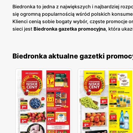
Biedronka to jedna z największych i najbardziej roz
się ogromną popularnością wśród polskich konsume
Klienci cenią sobie bogaty wybór, częste promocje 
sieci jest
Biedronka gazetka promocyjna
, która ukaz
prezentuje aktualne promocje, specjalne oferty i s
cenowych. Są one dostępne zarówno w formie papierow
szybki przegląd najciekawszych ofert tygodnia, co u
Biedronka aktualne gazetki promoc
szeroki wybór produktów pochodzących od rodzimych 
oczekiwania. Sieć nieustannie rozwija swoją ofertę
zdrowym trybem życia. Sieć sklepów Biedronka jest 
Sklepy są zlokalizowane zarówno w dużych miastach
jakość obsługi oraz komfort zakupów, co przekłada s
nieustannie dostosowuje swoją ofertę do potrzeb kl
cenową. To miejsce, gdzie zakupy stają się przyjemno