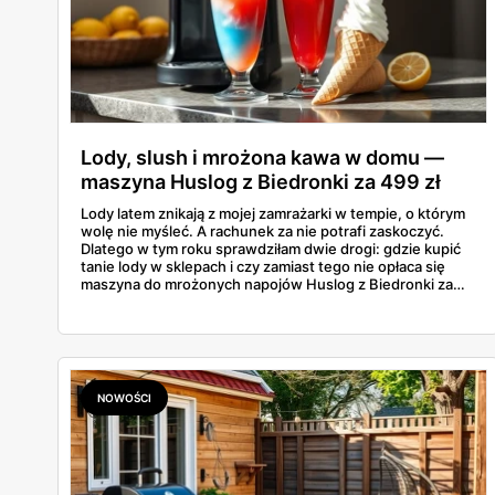
Lody, slush i mrożona kawa w domu —
maszyna Huslog z Biedronki za 499 zł
Lody latem znikają z mojej zamrażarki w tempie, o którym
wolę nie myśleć. A rachunek za nie potrafi zaskoczyć.
Dlatego w tym roku sprawdziłam dwie drogi: gdzie kupić
tanie lody w sklepach i czy zamiast tego nie opłaca się
maszyna do mrożonych napojów Huslog z Biedronki za
499 zł. Jedno urządzenie obiecuje lody, slush i mrożoną
kawę w domu, bez wychodzenia po nie do sklepu.
Postanowiłam policzyć, kiedy naprawdę się to zwraca.
NOWOŚCI