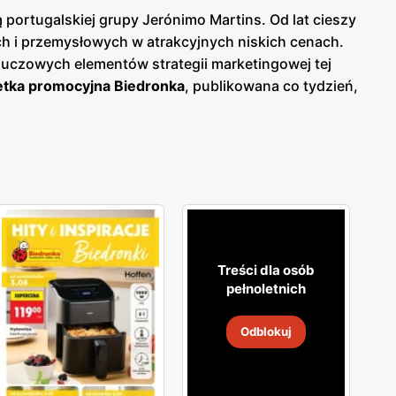
portugalskiej grupy Jerónimo Martins. Od lat cieszy
 i przemysłowych w atrakcyjnych niskich cenach.
luczowych elementów strategii marketingowej tej
tka promocyjna Biedronka
, publikowana co tydzień,
woje zakupy i korzystać z wyjątkowych okazji
o bieżących ofert.
Biedronka gazetka
pozwala na
lność i wspiera polskich producentów, oferując
okiej jakości produkty, które spełniają ich
ne, które odpowiadają na rosnące zainteresowanie
, że jest łatwo dostępna dla milionów konsumentów.
ne zakupy blisko domu. Firma stawia na wysoką
aje jednym z ulubionych miejsc zakupów Polaków. Sieć
Treści dla osób
ejące, aby zapewnić najwyższą jakość i atrakcyjność
pełnoletnich
skonałą obsługę.
Odblokuj