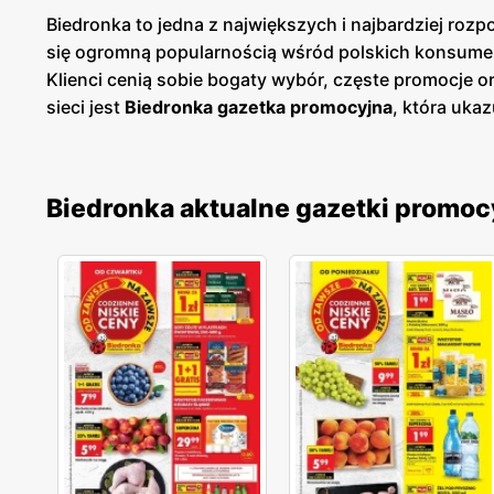
Biedronka to jedna z największych i najbardziej roz
się ogromną popularnością wśród polskich konsume
Klienci cenią sobie bogaty wybór, częste promocje 
sieci jest
Biedronka gazetka promocyjna
, która ukaz
prezentuje aktualne promocje, specjalne oferty i s
cenowych. Są one dostępne zarówno w formie papierow
szybki przegląd najciekawszych ofert tygodnia, co u
Biedronka aktualne gazetki promoc
szeroki wybór produktów pochodzących od rodzimych 
oczekiwania. Sieć nieustannie rozwija swoją ofertę
zdrowym trybem życia. Sieć sklepów Biedronka jest 
Sklepy są zlokalizowane zarówno w dużych miastach
jakość obsługi oraz komfort zakupów, co przekłada s
nieustannie dostosowuje swoją ofertę do potrzeb kl
cenową. To miejsce, gdzie zakupy stają się przyjemno