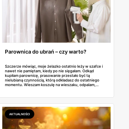
Parownica do ubrań – czy warto?
Szczerze mówiąc, moje żelazko ostatnio leży w szafce i
nawet nie pamiętam, kiedy po nie sięgałam. Odkąd
kupiłam parownicę, prasowanie przestało być tą
nielubianą czynnością, którą odkładasz do ostatniego
momentu. Wieszam koszulę na wieszaku, odpalam,
przejeżdżam parą – gotowe w dwie minuty. No i tu
zaczyna się problem, bo parownic jest na rynku
zatrzęsienie, a nie każda robi to, co obiecuje producent.
AKTUALNOŚCI