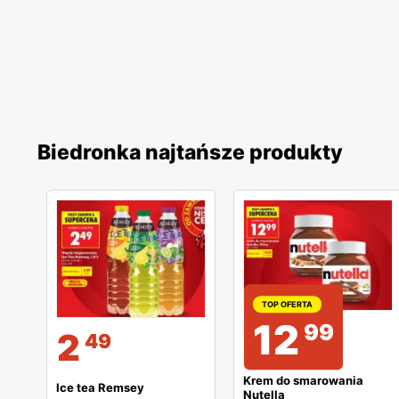
Biedronka najtańsze produkty
TOP OFERTA
12
99
2
49
Krem do smarowania
Ice tea Remsey
Nutella