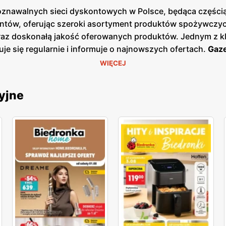
poznawalnych sieci dyskontowych w Polsce, będąca częścią 
ntów, oferując szeroki asortyment produktów spożywczych
oraz doskonałą jakość oferowanych produktów. Jednym z k
uje się regularnie i informuje o najnowszych ofertach.
Gaze
ezonowe wyprzedaże, dzięki czemu klienci mogą planować s
WIĘCEJ
ej w sklepach, jak i online, co umożliwia łatwy dostęp d
łatwia oszczędne zakupy. Sieć kładzie duży nacisk na loka
yjne
dostawców. Dzięki temu klienci mogą liczyć na świeże, wys
, wprowadzając nowe marki własne oraz produkty ekologicz
obecna w całej Polsce, z ponad 3000 placówek, co sprawia
, jak i mniejszych miejscowościach, co pozwala na wygod
ię na zadowolenie i lojalność klientów. Biedronka pozost
ientów, wprowadzając nowe produkty i udoskonalając istni
ścią, a każdy klient może liczyć na wyjątkowe oferty i do