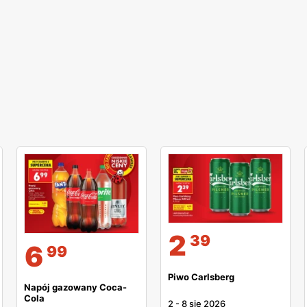
2
39
6
99
Piwo Carlsberg
Napój gazowany Coca-
Cola
2
-
8 sie 2026