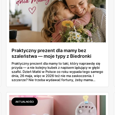
Praktyczny prezent dla mamy bez
szaleństwa — moje typy z Biedronki
Praktyczny prezent dla mamy to taki, który naprawdę się
przyda — a nie kolejny kubek z napisem lądujący w głębi
szafki. Dzień Matki w Polsce co roku wypada tego samego
dnia, 26 maja, więc w 2026 też nie ma zaskoczenia. I
szczerze? Nie trzeba wydawać fortuny, żeby mama
poczuła się zauważona. Przejrzałam gazetkę Biedronki
ważną od 21 do 30 maja i wynotowałam to, co sama
wrzuciłabym do koszyka bez wahania: kosmetyki, perfumy
i drobiazgi, które kobiety faktycznie zużywają. Ceny
zaczynają się od kilkunastu złotych, a efekt bywa lepszy
AKTUALNOŚCI
niż niejeden droższy zestaw.