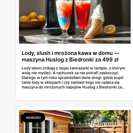
Lody, slush i mrożona kawa w domu —
maszyna Huslog z Biedronki za 499 zł
Lody latem znikają z mojej zamrażarki w tempie, o którym
wolę nie myśleć. A rachunek za nie potrafi zaskoczyć.
Dlatego w tym roku sprawdziłam dwie drogi: gdzie kupić
tanie lody w sklepach i czy zamiast tego nie opłaca się
maszyna do mrożonych napojów Huslog z Biedronki za
499 zł. Jedno urządzenie obiecuje lody, slush i mrożoną
kawę w domu, bez wychodzenia po nie do sklepu.
Postanowiłam policzyć, kiedy naprawdę się to zwraca.
NOWOŚCI