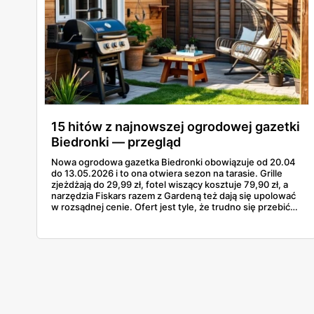
15 hitów z najnowszej ogrodowej gazetki
Biedronki — przegląd
Nowa ogrodowa gazetka Biedronki obowiązuje od 20.04
do 13.05.2026 i to ona otwiera sezon na tarasie. Grille
zjeżdżają do 29,99 zł, fotel wiszący kosztuje 79,90 zł, a
narzędzia Fiskars razem z Gardeną też dają się upolować
w rozsądnej cenie. Ofert jest tyle, że trudno się przebić
przez wszystkie strony bez ściągi. Poniżej 15
najciekawszych pozycji z tej odsłony — od najtańszego
grilla węglowego po gazowego Landmanna za 1199 zł. W
grze są grille, meble, lampy solarne, narzędzia i akcesoria
do nawadniania.