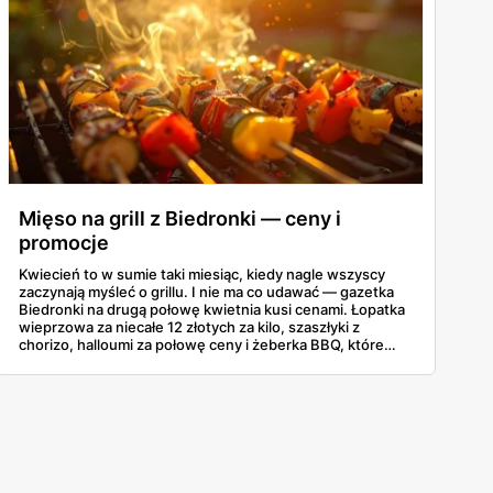
Mięso na grill z Biedronki — ceny i
promocje
Kwiecień to w sumie taki miesiąc, kiedy nagle wszyscy
zaczynają myśleć o grillu. I nie ma co udawać — gazetka
Biedronki na drugą połowę kwietnia kusi cenami. Łopatka
wieprzowa za niecałe 12 złotych za kilo, szaszłyki z
chorizo, halloumi za połowę ceny i żeberka BBQ, które
same się proszą o węgiel. Poniżej najciekawsze promocje
grillowe z oferty 16-30 kwietnia, żeby nie trzeba było
przekopywać się przez całą gazetkę.