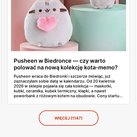
Pusheen w Biedronce — czy warto
polować na nową kolekcję kota-memo?
Pusheen wraca do Biedronki i szczerze mówiąc, już
zaznaczyłam sobie datę w kalendarzu. Od 20 kwietnia
2026 w sklepie pojawia się cała kolekcja — maskotki,
kubki, ceramika, kubek termiczny, klapki, a nawet
powerbank z różowym kotem na obudowie. Ceny startują
od 2,99 zł za karteczki samoprzylepne i idą do 79,90 zł za
największą maskotkę. Sprawdziłam całą gazetkę stronę
po stronie, policzyłam produkty i porównałam ceny ze
Smykiem. Powiem szczerze, co warto łapać w pierwszej
WIĘCEJ (1147)
kolejności, a co zostawić na później.