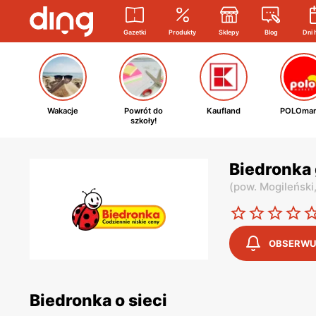
Gazetki
Produkty
Sklepy
Blog
Dni 
Wakacje
Powrót do
Kaufland
POLOmar
szkoły!
Biedronka 
(
pow. Mogileński
OBSERWU
Biedronka o sieci