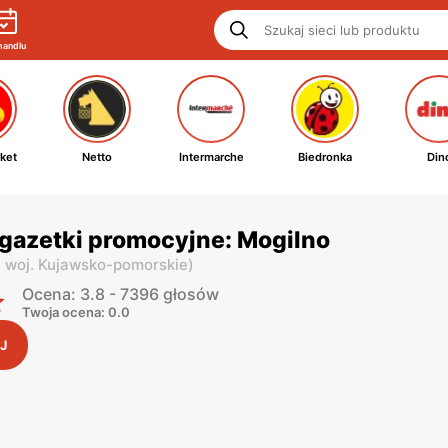
handlu
ket
Netto
Intermarche
Biedronka
Din
gazetki promocyjne: Mogilno
,
woj. Kujawsko-pomorskie
)
Ocena: 3.8 - 7396 głosów
Twoja ocena: 0.0
J