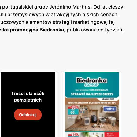
portugalskiej grupy Jerónimo Martins. Od lat cieszy
 i przemysłowych w atrakcyjnych niskich cenach.
luczowych elementów strategii marketingowej tej
tka promocyjna Biedronka
, publikowana co tydzień,
woje zakupy i korzystać z wyjątkowych okazji
o bieżących ofert.
Biedronka gazetka
pozwala na
lność i wspiera polskich producentów, oferując
okiej jakości produkty, które spełniają ich
ne, które odpowiadają na rosnące zainteresowanie
, że jest łatwo dostępna dla milionów konsumentów.
ne zakupy blisko domu. Firma stawia na wysoką
aje jednym z ulubionych miejsc zakupów Polaków. Sieć
Treści dla osób
ejące, aby zapewnić najwyższą jakość i atrakcyjność
pełnoletnich
skonałą obsługę.
Odblokuj