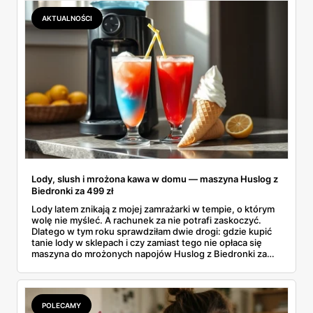
AKTUALNOŚCI
Lody, slush i mrożona kawa w domu — maszyna Huslog z
Biedronki za 499 zł
Lody latem znikają z mojej zamrażarki w tempie, o którym
wolę nie myśleć. A rachunek za nie potrafi zaskoczyć.
Dlatego w tym roku sprawdziłam dwie drogi: gdzie kupić
tanie lody w sklepach i czy zamiast tego nie opłaca się
maszyna do mrożonych napojów Huslog z Biedronki za
499 zł. Jedno urządzenie obiecuje lody, slush i mrożoną
kawę w domu, bez wychodzenia po nie do sklepu.
Postanowiłam policzyć, kiedy naprawdę się to zwraca.
POLECAMY