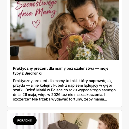
Praktyczny prezent dla mamy bez szaleństwa — moje
typy z Biedronki
Praktyczny prezent dla mamy to taki, który naprawdę się
przyda — a nie kolejny kubek z napisem lądujący w głębi
szafki. Dzień Matki w Polsce co roku wypada tego samego
dnia, 26 maja, więc w 2026 też nie ma zaskoczenia. I
szczerze? Nie trzeba wydawać fortuny, żeby mama
poczuła się zauważona. Przejrzałam gazetkę Biedronki
ważną od 21 do 30 maja i wynotowałam to, co sama
wrzuciłabym do koszyka bez wahania: kosmetyki, perfumy
i drobiazgi, które kobiety faktycznie zużywają. Ceny
PORADNIK
zaczynają się od kilkunastu złotych, a efekt bywa lepszy
niż niejeden droższy zestaw.