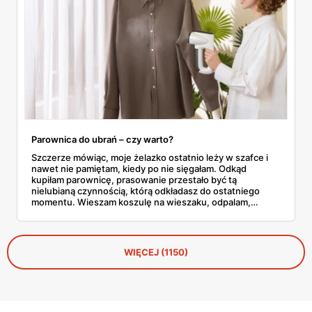
Parownica do ubrań – czy warto?
Szczerze mówiąc, moje żelazko ostatnio leży w szafce i
nawet nie pamiętam, kiedy po nie sięgałam. Odkąd
kupiłam parownicę, prasowanie przestało być tą
nielubianą czynnością, którą odkładasz do ostatniego
momentu. Wieszam koszulę na wieszaku, odpalam,
przejeżdżam parą – gotowe w dwie minuty. No i tu
zaczyna się problem, bo parownic jest na rynku
zatrzęsienie, a nie każda robi to, co obiecuje producent.
WIĘCEJ (1150)