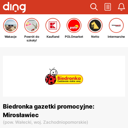
Wakacje
Powrót do
Kaufland
POLOmarket
Netto
Intermarche
szkoły!
Biedronka gazetki promocyjne:
Mirosławiec
(
pow. Wałecki,
woj. Zachodniopomorskie
)