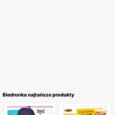
na wygodne zakupy blisko domu. Firma stawia na wysoką
jakość obsługi oraz komfort zakupów, co przekłada się na
zadowolenie i lojalność klientów. Biedronka pozostaje
jednym z ulubionych miejsc zakupów Polaków. Sieć
nieustannie dostosowuje swoją ofertę do potrzeb klientów,
wprowadzając nowe produkty i udoskonalając istniejące,
aby zapewnić najwyższą jakość i atrakcyjność cenową. To
miejsce, gdzie zakupy stają się przyjemnością, a każdy
klient może liczyć na wyjątkowe oferty i doskonałą
obsługę.
Biedronka najtańsze produkty