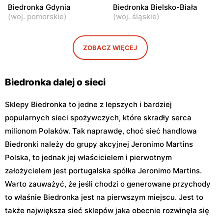
111b
Biedronka Gdynia
Biedronka Bielsko-Biała
(
woj. pomorskie
)
(
woj. śląskie
)
Biedronka
Biedronka
Warszawa, ul. Obozowa 16
Warszawa, ul. Targowa 24
ZOBACZ WIĘCEJ
Biedronka
Biedronka
Warszawa, ul. Sokołowska
Warszawa, ul. plac Gen.
11
Józefa Hallera 6
Biedronka dalej o sieci
Sklepy Biedronka to jedne z lepszych i bardziej
popularnych sieci spożywczych, które skradły serca
milionom Polaków. Tak naprawdę, choć sieć handlowa
Biedronki należy do grupy akcyjnej Jeronimo Martins
Polska, to jednak jej właścicielem i pierwotnym
założycielem jest portugalska spółka Jeronimo Martins.
Warto zauważyć, że jeśli chodzi o generowane przychody
to właśnie Biedronka jest na pierwszym miejscu. Jest to
także największa sieć sklepów jaka obecnie rozwinęła się