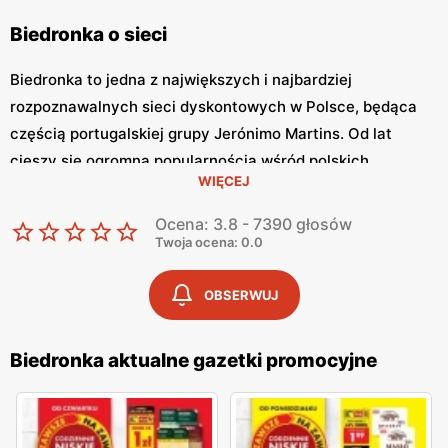
Biedronka o sieci
Biedronka to jedna z największych i najbardziej
rozpoznawalnych sieci dyskontowych w Polsce, będąca
częścią portugalskiej grupy Jerónimo Martins. Od lat
cieszy się ogromną popularnością wśród polskich
WIĘCEJ
konsumentów, oferując szeroki asortyment produktów
spożywczych i przemysłowych w atrakcyjnych niskich
Ocena: 3.8 - 7390 głosów
cenach. Klienci cenią sobie bogaty wybór, częste
Twoja ocena: 0.0
promocje oraz doskonałą jakość oferowanych produktów.
Jednym z kluczowych elementów strategii marketingowej
OBSERWUJ
tej sieci jest
Biedronka gazetka promocyjna
, która ukazuje
się regularnie i informuje o najnowszych ofertach.
Biedronka aktualne gazetki promocyjne
Gazetka promocyjna Biedronka
, publikowana co tydzień,
prezentuje aktualne promocje, specjalne oferty i
sezonowe wyprzedaże, dzięki czemu klienci mogą