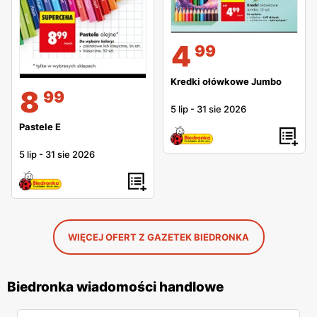
4
99
Kredki ołówkowe Jumbo
8
99
5 lip
-
31 sie 2026
Pastele E
5 lip
-
31 sie 2026
WIĘCEJ OFERT Z GAZETEK BIEDRONKA
Biedronka wiadomości handlowe