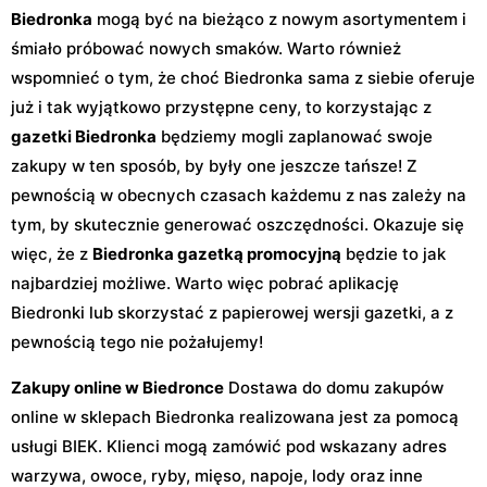
Biedronka
mogą być na bieżąco z nowym asortymentem i
śmiało próbować nowych smaków. Warto również
wspomnieć o tym, że choć Biedronka sama z siebie oferuje
już i tak wyjątkowo przystępne ceny, to korzystając z
gazetki Biedronka
będziemy mogli zaplanować swoje
zakupy w ten sposób, by były one jeszcze tańsze! Z
pewnością w obecnych czasach każdemu z nas zależy na
tym, by skutecznie generować oszczędności. Okazuje się
więc, że z
Biedronka gazetką promocyjną
będzie to jak
najbardziej możliwe. Warto więc pobrać aplikację
Biedronki lub skorzystać z papierowej wersji gazetki, a z
pewnością tego nie pożałujemy!
Zakupy online w Biedronce
Dostawa do domu zakupów
online w sklepach Biedronka realizowana jest za pomocą
usługi BIEK. Klienci mogą zamówić pod wskazany adres
warzywa, owoce, ryby, mięso, napoje, lody oraz inne