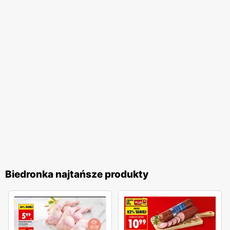
jakość obsługi oraz komfort zakupów, co przekłada się na
zadowolenie i lojalność klientów. Biedronka pozostaje
jednym z ulubionych miejsc zakupów Polaków. Sieć
nieustannie dostosowuje swoją ofertę do potrzeb klientów,
wprowadzając nowe produkty i udoskonalając istniejące,
aby zapewnić najwyższą jakość i atrakcyjność cenową. To
miejsce, gdzie zakupy stają się przyjemnością, a każdy
klient może liczyć na wyjątkowe oferty i doskonałą
obsługę.
Biedronka najtańsze produkty