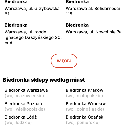
Biedronka
Biedronka
Warszawa, ul. Grzybowska
Warszawa al. Solidarności
61
115
Biedronka
Biedronka
Warszawa, ul. rondo
Warszawa, ul. Nowolipie 7a
Ignacego Daszyńskiego 2C,
bud.
Biedronka
Biedronka
Warszawa, ul. Ogrodowa 58
Warszawa al. Solidarności
WIĘCEJ
86 88
Biedronka
Biedronka
Biedronka sklepy według miast
Warszawa, ul. Dobra 42
Warszawa, ul. Juliana
Ursyna Niemcewicza 8
Biedronka Warszawa
Biedronka Kraków
(
woj. mazowieckie
)
(
woj. małopolskie
)
Biedronka
Biedronka
Biedronka Poznań
Biedronka Wrocław
Warszawa, ul. Solec 24
Warszawa, ul. Juliana
(
woj. wielkopolskie
)
(
woj. dolnośląskie
)
Ursyna Niemcewicza 26
Biedronka Łódź
Biedronka Gdańsk
(
woj. łódzkie
)
(
woj. pomorskie
)
Biedronka
Biedronka