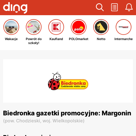
Wakacje
Powrót do
Kaufland
POLOmarket
Netto
Intermarche
szkoły!
Biedronka gazetki promocyjne: Margonin
(
pow. Chodzieski,
woj. Wielkopolskie
)