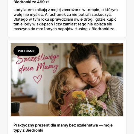
Biedronki za 499 zł
Lody latem znikają z mojej zamrażarki w tempie, o którym
wolę nie myśleć. A rachunek za nie potrafi zaskoczyć.
Dlatego w tym roku sprawdziłam dwie drogi: gdzie kupić
tanie lody w sklepach i czy zamiast tego nie opłaca się
maszyna do mrożonych napojów Huslog z Biedronki za
499 zł. Jedno urządzenie obiecuje lody, slush i mrożoną
kawę w domu, bez wychodzenia po nie do sklepu.
Postanowiłam policzyć, kiedy naprawdę się to zwraca.
POLECAMY
Praktyczny prezent dla mamy bez szaleństwa — moje
typy z Biedronki