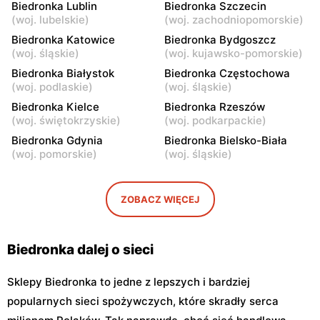
Biedronka Lublin
Biedronka Szczecin
Warszawa, ul.
Warszawa, ul. Górnośląska
(
woj. lubelskie
)
(
woj. zachodniopomorskie
)
Bonifraterska 6
6
Biedronka Katowice
Biedronka Bydgoszcz
Biedronka
Biedronka
(
woj. śląskie
)
(
woj. kujawsko-pomorskie
)
Warszawa, ul. Leszno 15
Warszawa, ul. Stanisława
Biedronka Białystok
Biedronka Częstochowa
Dubois 5A
(
woj. podlaskie
)
(
woj. śląskie
)
Biedronka
Biedronka Kielce
Biedronka
Biedronka Rzeszów
(
woj. świętokrzyskie
)
(
woj. podkarpackie
)
Warszawa, ul. Puławska
Warszawa, ul. Dzika 4
111b
Biedronka Gdynia
Biedronka Bielsko-Biała
(
woj. pomorskie
)
(
woj. śląskie
)
Biedronka
Biedronka
Warszawa, ul. Obozowa 16
Warszawa, ul. Targowa 24
ZOBACZ WIĘCEJ
Biedronka
Biedronka
Warszawa, ul. Sokołowska
Warszawa, ul. plac Gen.
11
Józefa Hallera 6
Biedronka dalej o sieci
Sklepy Biedronka to jedne z lepszych i bardziej
popularnych sieci spożywczych, które skradły serca