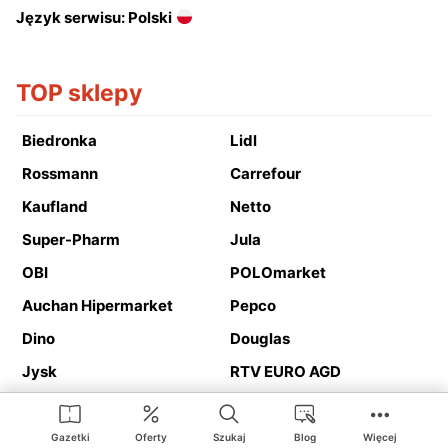
Język serwisu: Polski
TOP sklepy
Biedronka
Lidl
Rossmann
Carrefour
Kaufland
Netto
Super-Pharm
Jula
OBI
POLOmarket
Auchan Hipermarket
Pepco
Dino
Douglas
Jysk
RTV EURO AGD
Action
Media Expert
Deichmann
Media Markt
Gazetki
Oferty
Szukaj
Blog
Więcej