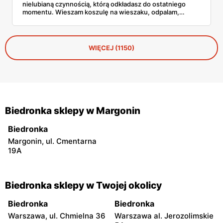
nielubianą czynnością, którą odkładasz do ostatniego
momentu. Wieszam koszulę na wieszaku, odpalam,
przejeżdżam parą – gotowe w dwie minuty. No i tu
zaczyna się problem, bo parownic jest na rynku
zatrzęsienie, a nie każda robi to, co obiecuje producent.
WIĘCEJ (1150)
Biedronka sklepy w Margonin
Biedronka
Margonin, ul. Cmentarna
19A
Biedronka sklepy w Twojej okolicy
Biedronka
Biedronka
Warszawa, ul. Chmielna 36
Warszawa al. Jerozolimskie