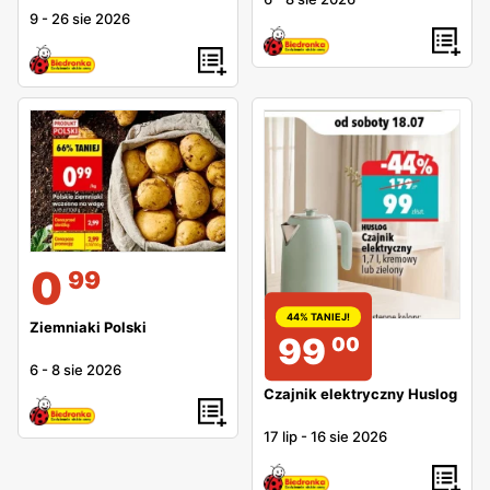
9
-
26 sie 2026
0
99
44% TANIEJ!
Ziemniaki Polski
99
00
6
-
8 sie 2026
Czajnik elektryczny Huslog
17 lip
-
16 sie 2026