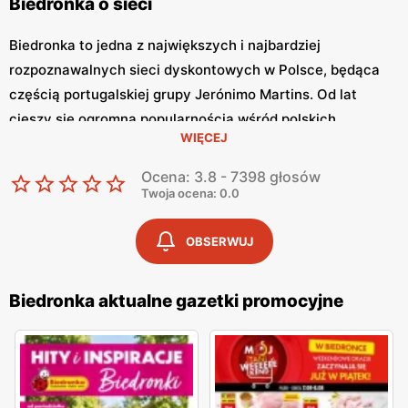
Biedronka o sieci
Biedronka to jedna z największych i najbardziej
rozpoznawalnych sieci dyskontowych w Polsce, będąca
częścią portugalskiej grupy Jerónimo Martins. Od lat
cieszy się ogromną popularnością wśród polskich
WIĘCEJ
konsumentów, oferując szeroki asortyment produktów
spożywczych i przemysłowych w atrakcyjnych niskich
Ocena: 3.8 - 7398 głosów
cenach. Klienci cenią sobie bogaty wybór, częste
Twoja ocena: 0.0
promocje oraz doskonałą jakość oferowanych produktów.
Jednym z kluczowych elementów strategii marketingowej
OBSERWUJ
tej sieci jest
Biedronka gazetka promocyjna
, która ukazuje
się regularnie i informuje o najnowszych ofertach.
Biedronka aktualne gazetki promocyjne
Gazetka promocyjna Biedronka
, publikowana co tydzień,
prezentuje aktualne promocje, specjalne oferty i
sezonowe wyprzedaże, dzięki czemu klienci mogą
planować swoje zakupy i korzystać z wyjątkowych okazji