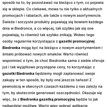
sposób na to, by pozostawać na bieżąco z tym, co pojawia
się w sklepie. Co ciekawe, mowa tu nie tylko o aktualnych
promocjach i rabatach, ale także o nowym asortymencie.
Świeże i soczyste produkty pojawiają się bowiem każdego
dnia w Biedronce, a co więcej, tak szybko jak się one
pojawiają, to również tak szybko znikają. Wobec tego
osoby regularnie korzystające z
gazetki promocyjnej
Biedronka
mogą być na bieżąco z nowym asortymentem i
śmiało próbować nowych smaków. Warto również
wspomnieć o tym, że choć Biedronka sama z siebie oferuje
już i tak wyjątkowo przystępne ceny, to korzystając z
gazetki Biedronka
będziemy mogli zaplanować swoje
zakupy w ten sposób, by były one jeszcze tańsze! Z
pewnością w obecnych czasach każdemu z nas zależy na
tym, by skutecznie generować oszczędności. Okazuje się
więc, że z
Biedronka gazetką promocyjną
będzie to jak
najbardziej możliwe. Warto więc pobrać aplikację