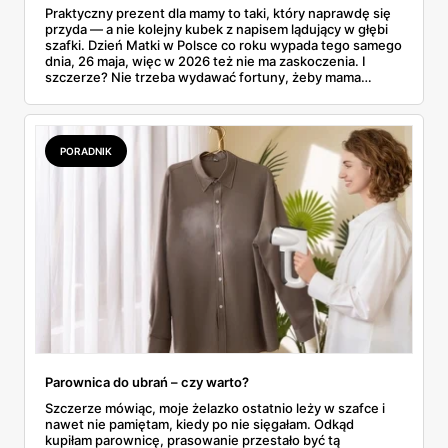
Praktyczny prezent dla mamy to taki, który naprawdę się
przyda — a nie kolejny kubek z napisem lądujący w głębi
szafki. Dzień Matki w Polsce co roku wypada tego samego
dnia, 26 maja, więc w 2026 też nie ma zaskoczenia. I
szczerze? Nie trzeba wydawać fortuny, żeby mama
poczuła się zauważona. Przejrzałam gazetkę Biedronki
ważną od 21 do 30 maja i wynotowałam to, co sama
wrzuciłabym do koszyka bez wahania: kosmetyki, perfumy
i drobiazgi, które kobiety faktycznie zużywają. Ceny
PORADNIK
zaczynają się od kilkunastu złotych, a efekt bywa lepszy
niż niejeden droższy zestaw.
Parownica do ubrań – czy warto?
Szczerze mówiąc, moje żelazko ostatnio leży w szafce i
nawet nie pamiętam, kiedy po nie sięgałam. Odkąd
kupiłam parownicę, prasowanie przestało być tą