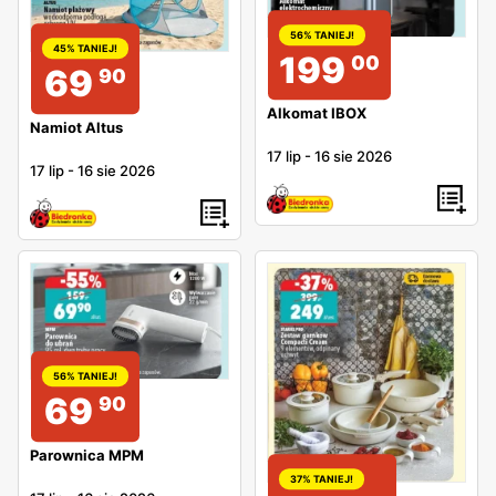
56% TANIEJ!
45% TANIEJ!
199
00
69
90
Alkomat IBOX
Namiot Altus
17 lip
-
16 sie 2026
17 lip
-
16 sie 2026
56% TANIEJ!
69
90
Parownica MPM
37% TANIEJ!