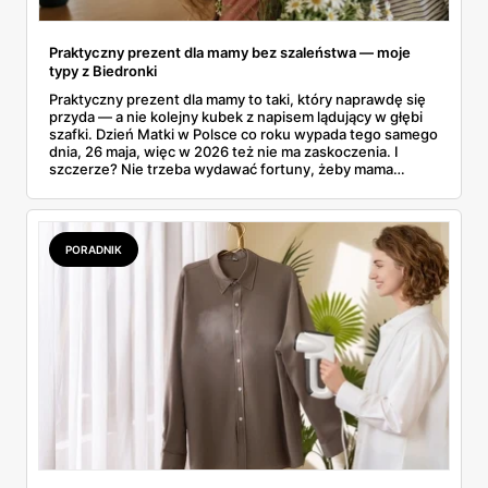
Praktyczny prezent dla mamy bez szaleństwa — moje
typy z Biedronki
Praktyczny prezent dla mamy to taki, który naprawdę się
przyda — a nie kolejny kubek z napisem lądujący w głębi
szafki. Dzień Matki w Polsce co roku wypada tego samego
dnia, 26 maja, więc w 2026 też nie ma zaskoczenia. I
szczerze? Nie trzeba wydawać fortuny, żeby mama
poczuła się zauważona. Przejrzałam gazetkę Biedronki
ważną od 21 do 30 maja i wynotowałam to, co sama
wrzuciłabym do koszyka bez wahania: kosmetyki, perfumy
i drobiazgi, które kobiety faktycznie zużywają. Ceny
PORADNIK
zaczynają się od kilkunastu złotych, a efekt bywa lepszy
niż niejeden droższy zestaw.