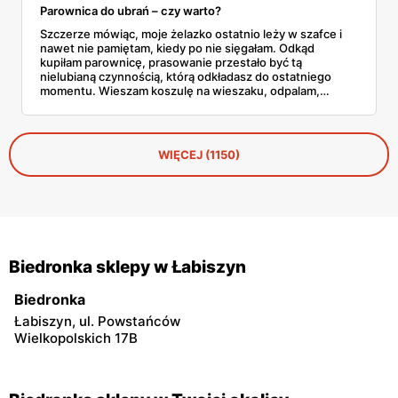
Parownica do ubrań – czy warto?
Szczerze mówiąc, moje żelazko ostatnio leży w szafce i
nawet nie pamiętam, kiedy po nie sięgałam. Odkąd
kupiłam parownicę, prasowanie przestało być tą
nielubianą czynnością, którą odkładasz do ostatniego
momentu. Wieszam koszulę na wieszaku, odpalam,
przejeżdżam parą – gotowe w dwie minuty. No i tu
zaczyna się problem, bo parownic jest na rynku
zatrzęsienie, a nie każda robi to, co obiecuje producent.
WIĘCEJ (1150)
Biedronka sklepy w Łabiszyn
Biedronka
Łabiszyn, ul. Powstańców
Wielkopolskich 17B