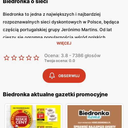
Biedronka o sieci
Biedronka to jedna z największych i najbardziej
rozpoznawalnych sieci dyskontowych w Polsce, będąca
częścią portugalskiej grupy Jerónimo Martins. Od lat
cieszy się ogromną popularnością wśród polskich
WIĘCEJ
konsumentów, oferując szeroki asortyment produktów
spożywczych i przemysłowych w atrakcyjnych niskich
Ocena: 3.8 - 7386 głosów
cenach. Klienci cenią sobie bogaty wybór, częste
Twoja ocena: 0.0
promocje oraz doskonałą jakość oferowanych produktów.
Jednym z kluczowych elementów strategii marketingowej
OBSERWUJ
tej sieci jest
Biedronka gazetka promocyjna
, która ukazuje
się regularnie i informuje o najnowszych ofertach.
Biedronka aktualne gazetki promocyjne
Gazetka promocyjna Biedronka
, publikowana co tydzień,
prezentuje aktualne promocje, specjalne oferty i
sezonowe wyprzedaże, dzięki czemu klienci mogą
planować swoje zakupy i korzystać z wyjątkowych okazji