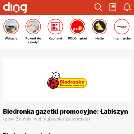
Wakacje
Powrót do
Kaufland
POLOmarket
Netto
Intermarche
szkoły!
Biedronka gazetki promocyjne: Łabiszyn
(
pow. Żniński,
woj. Kujawsko-pomorskie
)