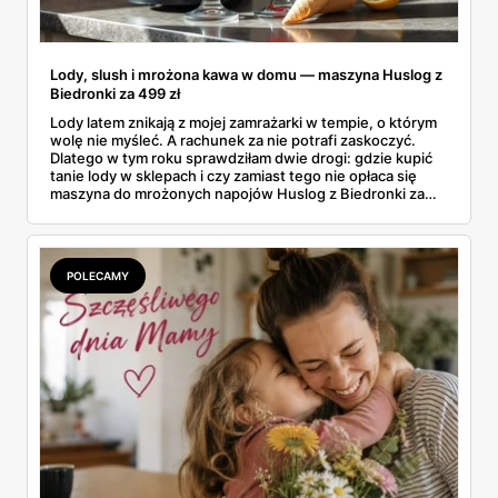
Lody, slush i mrożona kawa w domu — maszyna Huslog z
Biedronki za 499 zł
Lody latem znikają z mojej zamrażarki w tempie, o którym
wolę nie myśleć. A rachunek za nie potrafi zaskoczyć.
Dlatego w tym roku sprawdziłam dwie drogi: gdzie kupić
tanie lody w sklepach i czy zamiast tego nie opłaca się
maszyna do mrożonych napojów Huslog z Biedronki za
499 zł. Jedno urządzenie obiecuje lody, slush i mrożoną
kawę w domu, bez wychodzenia po nie do sklepu.
Postanowiłam policzyć, kiedy naprawdę się to zwraca.
POLECAMY