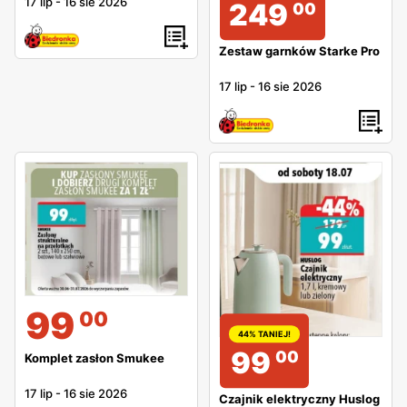
17 lip
-
16 sie 2026
249
00
Zestaw garnków Starke Pro
17 lip
-
16 sie 2026
99
00
44% TANIEJ!
99
00
Komplet zasłon Smukee
17 lip
-
16 sie 2026
Czajnik elektryczny Huslog