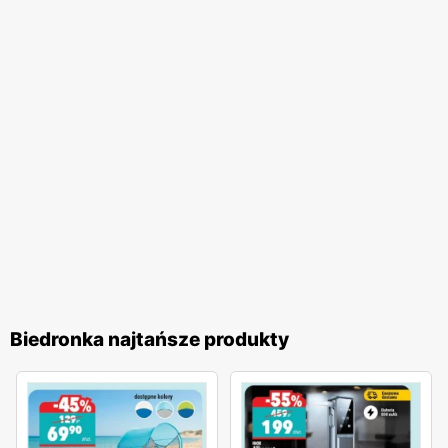
jakość obsługi oraz komfort zakupów, co przekłada się na
zadowolenie i lojalność klientów. Biedronka pozostaje
jednym z ulubionych miejsc zakupów Polaków. Sieć
nieustannie dostosowuje swoją ofertę do potrzeb klientów,
wprowadzając nowe produkty i udoskonalając istniejące,
aby zapewnić najwyższą jakość i atrakcyjność cenową. To
miejsce, gdzie zakupy stają się przyjemnością, a każdy
klient może liczyć na wyjątkowe oferty i doskonałą
obsługę.
Biedronka najtańsze produkty