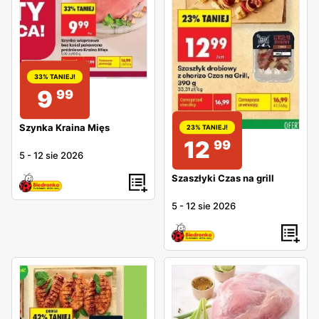
33% TANIEJ!
9
99
Szynka Kraina Mięs
23% TANIEJ!
12
99
5
-
12 sie 2026
Szaszłyki Czas na grill
5
-
12 sie 2026