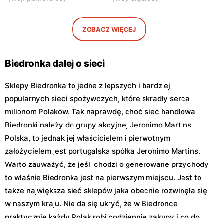
Biedronka
Biedronka
Warszawa, ul. Obozowa 16
Warszawa, ul. Targowa 24
ZOBACZ WIĘCEJ
Biedronka
Biedronka
Warszawa, ul. Sokołowska
Warszawa, ul. plac Gen.
11
Józefa Hallera 6
Biedronka dalej o sieci
Sklepy Biedronka to jedne z lepszych i bardziej
popularnych sieci spożywczych, które skradły serca
milionom Polaków. Tak naprawdę, choć sieć handlowa
Biedronki należy do grupy akcyjnej Jeronimo Martins
Polska, to jednak jej właścicielem i pierwotnym
założycielem jest portugalska spółka Jeronimo Martins.
Warto zauważyć, że jeśli chodzi o generowane przychody
to właśnie Biedronka jest na pierwszym miejscu. Jest to
także największa sieć sklepów jaka obecnie rozwinęła się
w naszym kraju. Nie da się ukryć, że w Biedronce
praktycznie każdy Polak robi codziennie zakupy i co do