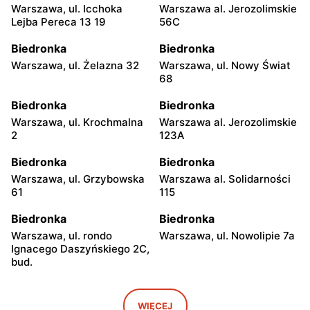
Warszawa, ul. Icchoka
Warszawa al. Jerozolimskie
Lejba Pereca 13 19
56C
Biedronka
Biedronka
Warszawa, ul. Żelazna 32
Warszawa, ul. Nowy Świat
68
Biedronka
Biedronka
Warszawa, ul. Krochmalna
Warszawa al. Jerozolimskie
2
123A
Biedronka
Biedronka
Warszawa, ul. Grzybowska
Warszawa al. Solidarności
61
115
Biedronka
Biedronka
Warszawa, ul. rondo
Warszawa, ul. Nowolipie 7a
Ignacego Daszyńskiego 2C,
bud.
Biedronka
Biedronka
Warszawa, ul. Ogrodowa 58
Warszawa al. Solidarności
WIĘCEJ