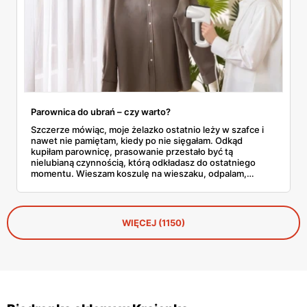
Parownica do ubrań – czy warto?
Szczerze mówiąc, moje żelazko ostatnio leży w szafce i
nawet nie pamiętam, kiedy po nie sięgałam. Odkąd
kupiłam parownicę, prasowanie przestało być tą
nielubianą czynnością, którą odkładasz do ostatniego
momentu. Wieszam koszulę na wieszaku, odpalam,
przejeżdżam parą – gotowe w dwie minuty. No i tu
zaczyna się problem, bo parownic jest na rynku
zatrzęsienie, a nie każda robi to, co obiecuje producent.
WIĘCEJ (1150)