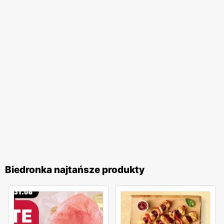
jakość obsługi oraz komfort zakupów, co przekłada się na
zadowolenie i lojalność klientów. Biedronka pozostaje
jednym z ulubionych miejsc zakupów Polaków. Sieć
nieustannie dostosowuje swoją ofertę do potrzeb klientów,
wprowadzając nowe produkty i udoskonalając istniejące,
aby zapewnić najwyższą jakość i atrakcyjność cenową. To
miejsce, gdzie zakupy stają się przyjemnością, a każdy
klient może liczyć na wyjątkowe oferty i doskonałą
obsługę.
Biedronka najtańsze produkty