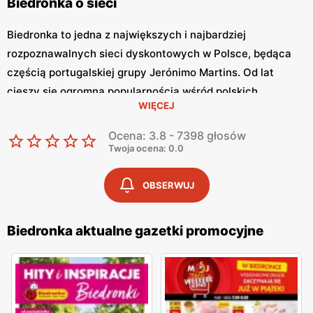
Biedronka o sieci
Biedronka to jedna z największych i najbardziej
rozpoznawalnych sieci dyskontowych w Polsce, będąca
częścią portugalskiej grupy Jerónimo Martins. Od lat
cieszy się ogromną popularnością wśród polskich
WIĘCEJ
konsumentów, oferując szeroki asortyment produktów
spożywczych i przemysłowych w atrakcyjnych niskich
Ocena: 3.8 - 7398 głosów
cenach. Klienci cenią sobie bogaty wybór, częste
Twoja ocena: 0.0
promocje oraz doskonałą jakość oferowanych produktów.
Jednym z kluczowych elementów strategii marketingowej
OBSERWUJ
tej sieci jest
Biedronka gazetka promocyjna
, która ukazuje
się regularnie i informuje o najnowszych ofertach.
Biedronka aktualne gazetki promocyjne
Gazetka promocyjna Biedronka
, publikowana co tydzień,
prezentuje aktualne promocje, specjalne oferty i
sezonowe wyprzedaże, dzięki czemu klienci mogą
planować swoje zakupy i korzystać z wyjątkowych okazji