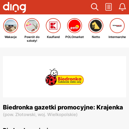
Wakacje
Powrót do
Kaufland
POLOmarket
Netto
Intermarche
szkoły!
Biedronka gazetki promocyjne: Krajenka
(
pow. Złotowski,
woj. Wielkopolskie
)