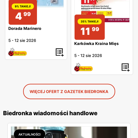
9% TANIEJ!
4
99
35% TANIEJ!
11
Dorada Marinero
99
5
-
12 sie 2026
Karkówka Kraina Mięs
5
-
12 sie 2026
WIĘCEJ OFERT Z GAZETEK BIEDRONKA
Biedronka wiadomości handlowe
AKTUALNOŚCI