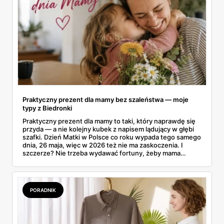
Praktyczny prezent dla mamy bez szaleństwa — moje
typy z Biedronki
Praktyczny prezent dla mamy to taki, który naprawdę się
przyda — a nie kolejny kubek z napisem lądujący w głębi
szafki. Dzień Matki w Polsce co roku wypada tego samego
dnia, 26 maja, więc w 2026 też nie ma zaskoczenia. I
szczerze? Nie trzeba wydawać fortuny, żeby mama
poczuła się zauważona. Przejrzałam gazetkę Biedronki
ważną od 21 do 30 maja i wynotowałam to, co sama
wrzuciłabym do koszyka bez wahania: kosmetyki, perfumy
i drobiazgi, które kobiety faktycznie zużywają. Ceny
PORADNIK
zaczynają się od kilkunastu złotych, a efekt bywa lepszy
niż niejeden droższy zestaw.