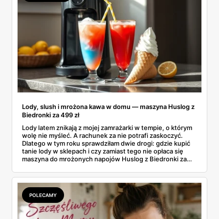
Lody, slush i mrożona kawa w domu — maszyna Huslog z
Biedronki za 499 zł
Lody latem znikają z mojej zamrażarki w tempie, o którym
wolę nie myśleć. A rachunek za nie potrafi zaskoczyć.
Dlatego w tym roku sprawdziłam dwie drogi: gdzie kupić
tanie lody w sklepach i czy zamiast tego nie opłaca się
maszyna do mrożonych napojów Huslog z Biedronki za
499 zł. Jedno urządzenie obiecuje lody, slush i mrożoną
kawę w domu, bez wychodzenia po nie do sklepu.
Postanowiłam policzyć, kiedy naprawdę się to zwraca.
POLECAMY