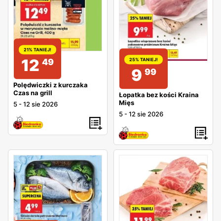
21% TANIEJ!
12
49
25% TANIEJ!
9
99
Polędwiczki z kurczaka
Czas na grill
Łopatka bez kości Kraina
Mięs
5
-
12 sie 2026
5
-
12 sie 2026